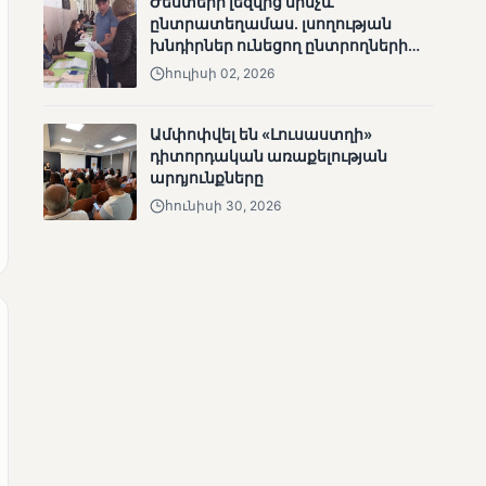
Ժեստերի լեզվից մինչև
ՄՈՒՆԵՏԻԿ
ընտրատեղամաս. լսողության
խնդիրներ ունեցող ընտրողների
Մատչելի
ճանապարհը
ընտրություններ.
հուլիսի 02, 2026
ձեռքբերումներ և
բացթողումներ
Ամփոփվել են «Լուսաստղի»
դիտորդական առաքելության
արդյունքները
հունիսի 30, 2026
ՄՈՒՆԵՏԻԿ
Ամփոփվել են 2005
տեղամասերի
արդյունքները