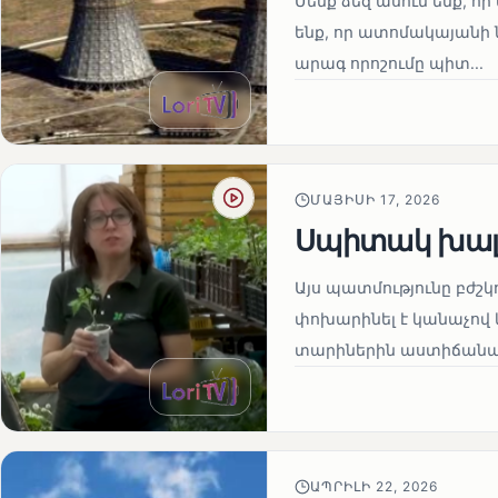
Մենք ձեզ ասում ենք, որ 
ենք, որ ատոմակայանի ն
արագ որոշումը պիտ...
ՄԱՅԻՍԻ 17, 2026
Սպիտակ խալ
Այս պատմությունը բժշկ
փոխարինել է կանաչով 
տարիներին աստիճանաբ
ԱՊՐԻԼԻ 22, 2026