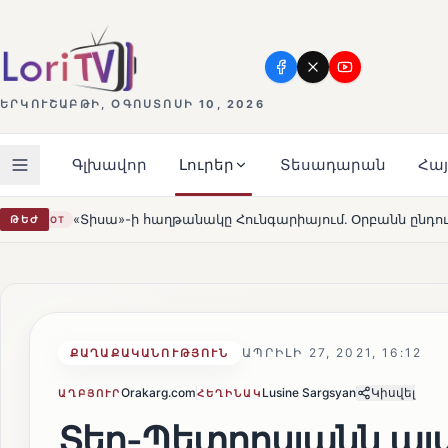
ԵՐԿՈՒՇԱԲԹԻ, ՕԳՈՍՏՈՍԻ 10, 2026
Գլխավոր
Լուրեր
Տեսադարան
Հա
կը Հունգարիայում․ Օրբանն ընդունեց պարտությունը
Մ
ԹԵԺ
HOT
ԱՊՐԻԼԻ 27, 2021, 16:12
ՔԱՂԱՔԱԿԱՆՈՒԹՅՈՒՆ
Orakarg.com
Lusine Sargsyan
Կիսվել
ԱՂԲՅՈՒՐ
ՀԵՂԻՆԱԿ
Տեր-Պետրոսյանն ա