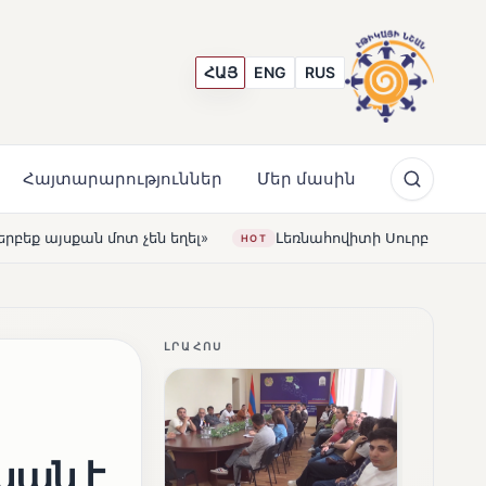
ՀԱՅ
ENG
RUS
Հայտարարություններ
Մեր մասին
Լեռնահովիտի Սուրբ Ստեփանոս եկեղեցին վերակառուցվ
HOT
ԼՐԱՀՈՍ
կան է