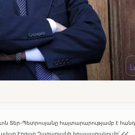
ն Տեր-Պետրոսյանը հայտարարությամբ է հանդես
ավար Էդգար Ղազարյանի հրապարակումը՝ ՀՀ