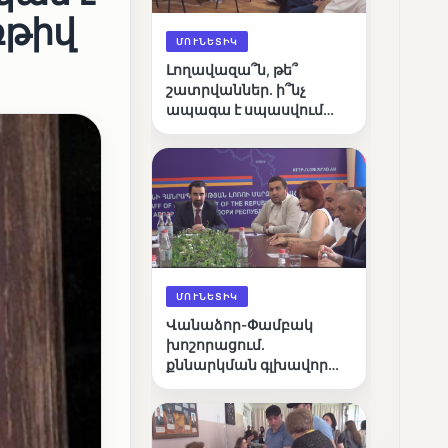
ռթիվ
ՄՈՒՆԵՏԻԿ
Լողավազա՞ն, թե՞
շատրվաններ. ի՞նչ
ապագա է սպասվում
Վանաձորի քաղաքային
լճին
ՄՈՒՆԵՏԻԿ
Վանաձոր-Փամբակ
խոշորացում.
քննարկման գլխավոր
հարցը՝ արդյունավետ
կառավարո՞ւմ, թե՞
քաղաքական նպատակ