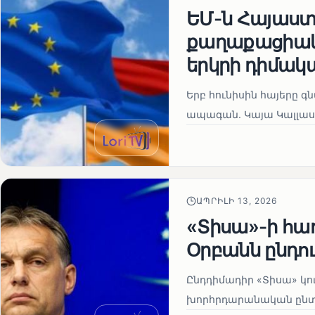
ԵՄ-ն Հայաստա
քաղաքացիակա
երկրի դիմակ
Երբ հունիսին հայերը գ
ապագան. Կայա Կալլաս
ԱՊՐԻԼԻ 13, 2026
«Տիսա»-ի հա
Օրբանն ընդո
Ընդդիմադիր «Տիսա» կու
խորհրդարանական ընտրո