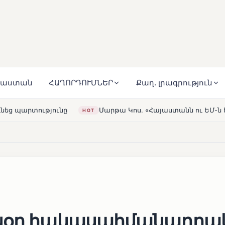
յաստան
ՀԱՂՈՐԴՈՒՄՆԵՐ
Քաղ. լրագրություն
արթա Կոս. «Հայաստանն ու ԵՄ-ն երբեք այսքան մոտ չեն եղել»
յսօր հակասահմանադրա