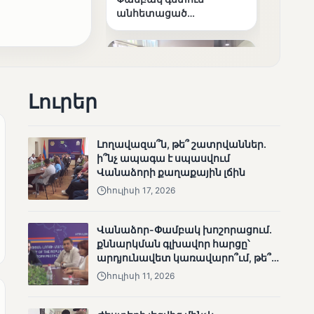
անհետացած
անչափահասների
որոնողական
աշխատանքները
Լուրեր
Լողավազա՞ն, թե՞ շատրվաններ.
ՄՈՒՆԵՏԻԿ
ի՞նչ ապագա է սպասվում
Մատչելի
Վանաձորի քաղաքային լճին
ընտրություններ՝ դեռևս
հուլիսի 17, 2026
չլուծված խնդիրներով.
«Լուսաստղի»
դիտորդական
Վանաձոր-Փամբակ խոշորացում.
առաքելության
քննարկման գլխավոր հարցը՝
արդյունքները
արդյունավետ կառավարո՞ւմ, թե՞
քաղաքական նպատակ
հուլիսի 11, 2026