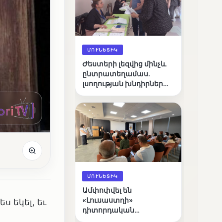
ՄՈՒՆԵՏԻԿ
Ժեստերի լեզվից մինչև
ընտրատեղամաս.
լսողության խնդիրներ
ունեցող ընտրողների
ճանապարհը
ՄՈՒՆԵՏԻԿ
Ամփոփվել են
«Լուսաստղի»
 եկել, եւ
դիտորդական
առաքելության