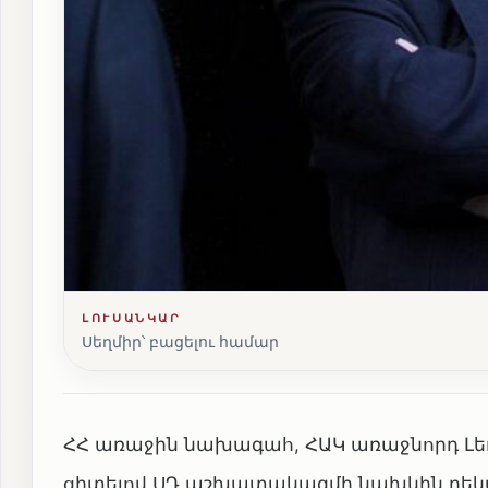
ԼՈՒՍԱՆԿԱՐ
Սեղմիր՝ բացելու համար
ՀՀ առաջին նախագահ, ՀԱԿ առաջնորդ Լեւո
ցիտելով ՍԴ աշխատակազմի նախկին ղեկ