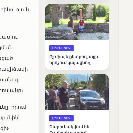
արդյունքները
րինության
անատու
ցման
ՄՈՒՆԵՏԻԿ
Ոչ միայն ընտրող, այլև
յացած
որոշում կայացնող
իրավիճակի
իսանալ
րոսյանը։
ը, որում
նյանին՝
ՄՈՒՆԵՏԻԿ
Շարունակվում են
զիչ
Փամբակ գետում