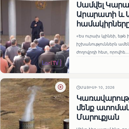
Սամվել Կարապ
Արարատի և Ա
համակիրներ
«Ես ուրախ կլինեի, եթե ի
իշխանություններն ամեն
ժողովրդի հետ, որովհե...
ՄԱՅԻՍԻ 10, 2026
Կառավարությո
մենք ատոմակ
Մարուքյան