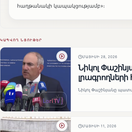
հաղթանակի կապակցությամբ»։
ԿԱՊՎՈՂ ՆՅՈՒԹԵՐ
ՄԱՅԻՍԻ 28, 2026
Նիկոլ Փաշին
լրագրողների 
Նիկոլ Փաշինյանը պատա
ՄԱՅԻՍԻ 11, 2026