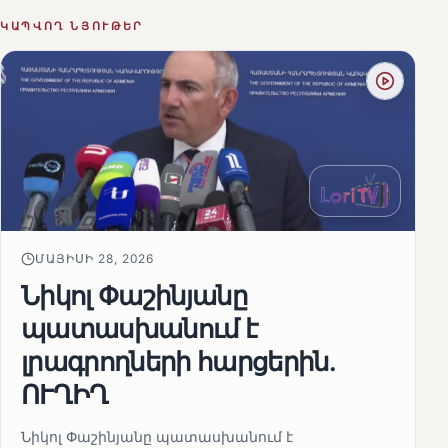
ԿԱՊՎՈՂ ՆՅՈՒԹԵՐ
ՄԱՅԻՍԻ 28, 2026
Նիկոլ Փաշինյանը
պատասխանում է
լրագրողների հարցերին․
ՈՒՂԻՂ
Նիկոլ Փաշինյանը պատասխանում է