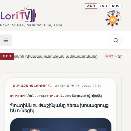
ՀԱՅ
ENG
RUS
ԵՐԿՈՒՇԱԲԹԻ, ՕԳՈՍՏՈՍԻ 10, 2026
դիմակայունության ամրապնդմանը
«Տիսա»-ի հաղթանակը
ԹԵԺ
HOT
ՔԱՂԱՔԱԿԱՆՈՒԹՅՈՒՆ
ՓԵՏՐՎԱՐԻ 26, 2022, 23:10
Մունետիկ
Lusine Sargsyan
Կիսվել
ԱՂԲՅՈՒՐ
ՀԵՂԻՆԱԿ
Պուտինն ու Փաշինյանը հեռախոսազրույց
են ունեցել