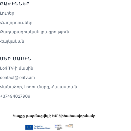
ԲԱԺԻՆՆԵՐ
Լուրեր
Հաղորդումներ
Քաղաքացիական լրագրություն
Հայկական
ՄԵՐ ՄԱՍԻՆ
Lori TV-ի մասին
contact@loritv.am
Վանաձոր, Լոռու մարզ, Հայաստան
+37494027909