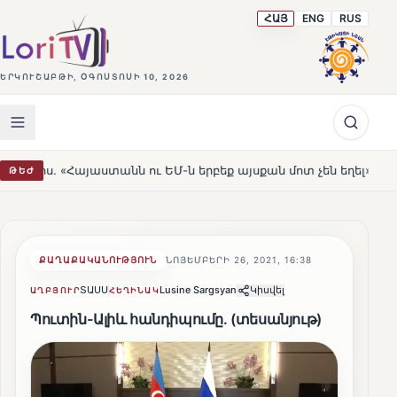
ՀԱՅ
ENG
RUS
ԵՐԿՈՒՇԱԲԹԻ, ՕԳՈՍՏՈՍԻ 10, 2026
տանն ու ԵՄ-ն երբեք այսքան մոտ չեն եղել»
Լեռնահովի
ԹԵԺ
HOT
ՔԱՂԱՔԱԿԱՆՈՒԹՅՈՒՆ
ՆՈՅԵՄԲԵՐԻ 26, 2021, 16:38
ՏԱՍՍ
Lusine Sargsyan
Կիսվել
ԱՂԲՅՈՒՐ
ՀԵՂԻՆԱԿ
Պուտին-Ալիև հանդիպումը․ (տեսանյութ)