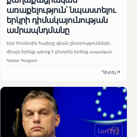
առաքելություն՝ նպաստելու
երկրի դիմակայունության
ամրապնդմանը
Երբ հունիսին հայերը գնան ընտրությունների,
միայն իրենք պետք է ընտրեն իրենց ապագան.
Կայա Կալլաս
Դիտել