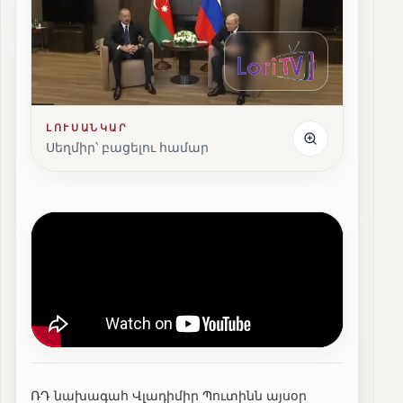
ԼՈՒՍԱՆԿԱՐ
Սեղմիր՝ բացելու համար
ՌԴ նախագահ Վլադիմիր Պուտինն այսօր