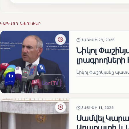
ԿԱՊՎՈՂ ՆՅՈՒԹԵՐ
ՄԱՅԻՍԻ 28, 2026
Նիկոլ Փաշին
լրագրողների 
Նիկոլ Փաշինյանը պատա
ՄԱՅԻՍԻ 11, 2026
Սամվել Կարապ
Արարատի և Ա