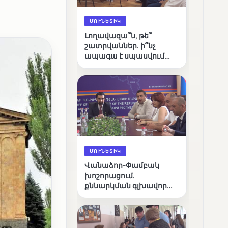
ՄՈՒՆԵՏԻԿ
Լողավազա՞ն, թե՞
շատրվաններ. ի՞նչ
ապագա է սպասվում
Վանաձորի քաղաքային
լճին
ՄՈՒՆԵՏԻԿ
Վանաձոր-Փամբակ
խոշորացում.
քննարկման գլխավոր
հարցը՝ արդյունավետ
կառավարո՞ւմ, թե՞
քաղաքական նպատակ