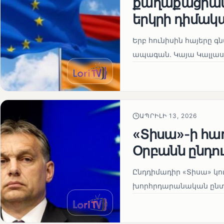
քաղաքացիակա
երկրի դիմակ
Երբ հունիսին հայերը գ
ապագան. Կայա Կալլաս
ԱՊՐԻԼԻ 13, 2026
«Տիսա»-ի հա
Օրբանն ընդո
Ընդդիմադիր «Տիսա» կու
խորհրդարանական ընտրո