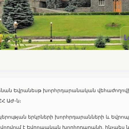
նենան Եվրանեսթ խորհրդարանական վեհաժողովի 
ՀՀ ԱԺ-ն։
նկերության երկրների խորհրդարանների և Եվր
որվում է Եվրոպական խորհրդարանի, ինչպես 