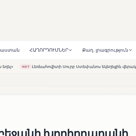
յաստան
ՀԱՂՈՐԴՈՒՄՆԵՐ
Քաղ. լրագրություն
իտի Սուրբ Ստեփանոս եկեղեցին վերակառուցվել է Կարապետյան
0
րբեջանի խորհրդարանի