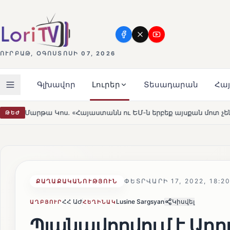
ՈՒՐԲԱԹ, ՕԳՈՍՏՈՍԻ 07, 2026
Գլխավոր
Լուրեր
Տեսադարան
Հա
ստանն ու ԵՄ-ն երբեք այսքան մոտ չեն եղել»
Լեռնահով
ԹԵԺ
HOT
ՓԵՏՐՎԱՐԻ 17, 2022, 18:2
ՔԱՂԱՔԱԿԱՆՈՒԹՅՈՒՆ
ՀՀ ԱԺ
Lusine Sargsyan
Կիսվել
ԱՂԲՅՈՒՐ
ՀԵՂԻՆԱԿ
Պլանավորվում է Ադ