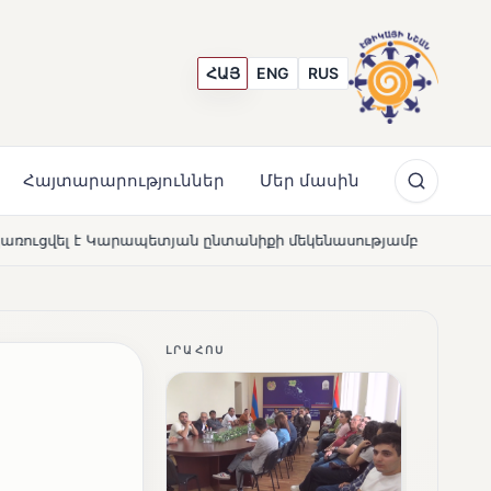
ՀԱՅ
ENG
RUS
Հայտարարություններ
Մեր մասին
 ընտանիքի մեկենասությամբ
Լողավազա՞ն, թե՞ շատրվ
NEWS
ԼՐԱՀՈՍ