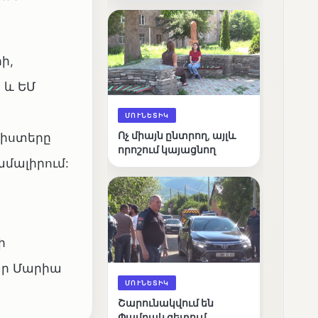
արդյունքները
ի,
 և ԵՄ
ՄՈՒՆԵՏԻԿ
Ոչ միայն ընտրող, այլև
նիստերը
որոշում կայացնող
մալիրում:
ի
ար Մարիա
ՄՈՒՆԵՏԻԿ
Շարունակվում են
Փամբակ գետում