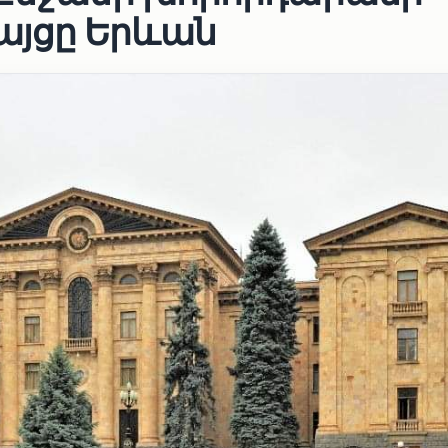
յցը Երևան