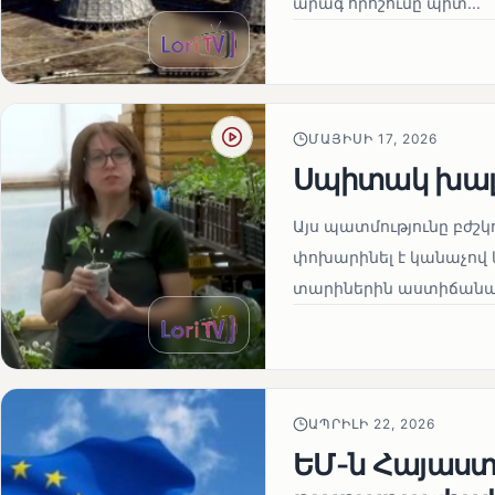
արագ որոշումը պիտ...
ՄԱՅԻՍԻ 17, 2026
Սպիտակ խալ
Այս պատմությունը բժշկ
փոխարինել է կանաչով 
տարիներին աստիճանաբ
ԱՊՐԻԼԻ 22, 2026
ԵՄ-ն Հայաստա