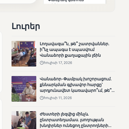
անհետացած
անչափահասների
որոնողական
աշխատանքները
Լուրեր
Լողավազա՞ն, թե՞ շատրվաններ.
ի՞նչ ապագա է սպասվում
Վանաձորի քաղաքային լճին
ՄՈՒՆԵՏԻԿ
հուլիսի 17, 2026
Մատչելի
ընտրություններ՝ դեռևս
Վանաձոր-Փամբակ խոշորացում.
չլուծված խնդիրներով.
քննարկման գլխավոր հարցը՝
«Լուսաստղի»
արդյունավետ կառավարո՞ւմ, թե՞
դիտորդական
քաղաքական նպատակ
առաքելության
հուլիսի 11, 2026
արդյունքները
Ժեստերի լեզվից մինչև
ընտրատեղամաս. լսողության
խնդիրներ ունեցող ընտրողների