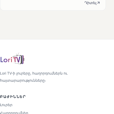
Դիտել
Lori TV-ի լուրերը, հաղորդումներն ու
հայտարարությունները։
ԲԱԺԻՆՆԵՐ
Լուրեր
Հաղորդումներ