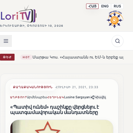
ՀԱՅ
ENG
RUS
ԵՐԿՈՒՇԱԲԹԻ, ՕԳՈՍՏՈՍԻ 10, 2026
Մարթա Կոս. «Հայաստանն ու ԵՄ-ն երբեք այսքան մոտ չեն եղել
ԹԵԺ
T
ՔԱՂԱՔԱԿԱՆՈՒԹՅՈՒՆ
ՀՈՒԼԻՍԻ 21, 2021, 23:33
Արմենպրես
Lusine Sargsyan
Կիսվել
ԱՂԲՅՈՒՐ
ՀԵՂԻՆԱԿ
«Պատիվ ունեմ» դաշինքը վերցնելու է
պատգամավորական մանդատները