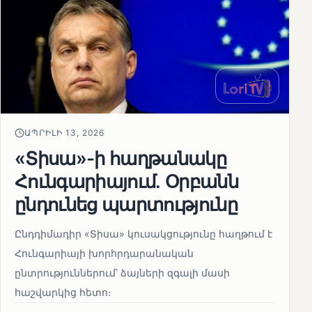
ԱՊՐԻԼԻ 13, 2026
«Տիսա»-ի հաղթանակը
Հունգարիայում․ Օրբանն
ընդունեց պարտությունը
Ընդդիմադիր «Տիսա» կուսակցությունը հաղթում է
Հունգարիայի խորհրդարանական
ընտրություններում՝ ձայների զգալի մասի
հաշվարկից հետո։