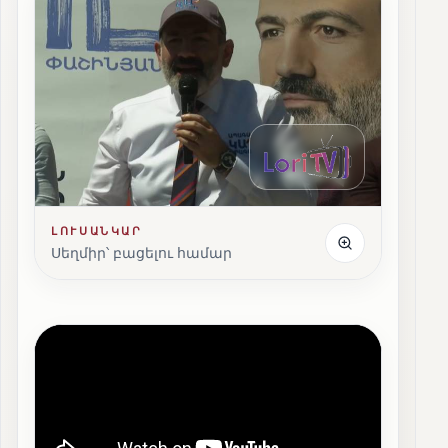
ԼՈՒՍԱՆԿԱՐ
Սեղմիր՝ բացելու համար