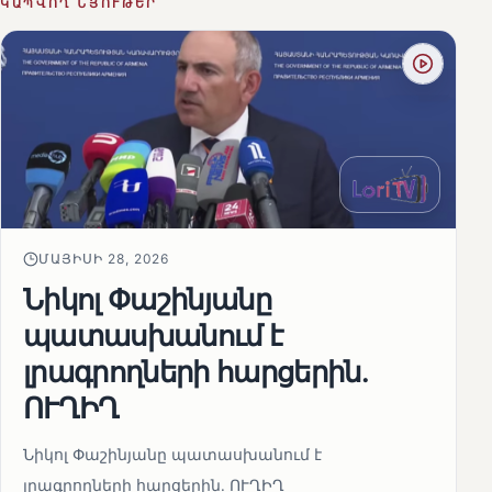
ԿԱՊՎՈՂ ՆՅՈՒԹԵՐ
ՄԱՅԻՍԻ 28, 2026
Նիկոլ Փաշինյանը
պատասխանում է
լրագրողների հարցերին․
ՈՒՂԻՂ
Նիկոլ Փաշինյանը պատասխանում է
լրագրողների հարցերին․ ՈՒՂԻՂ