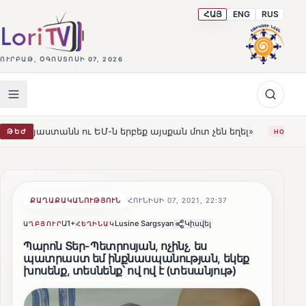
ՀԱՅ
ENG
RUS
ՈՒՐԲԱԹ, ՕԳՈՍՏՈՍԻ 07, 2026
 ու ԵՄ-ն երբեք այսքան մոտ չեն եղել»
Լեռնահովիտի Ս
ԹԵԺ
HOT
ՔԱՂԱՔԱԿԱՆՈՒԹՅՈՒՆ
ՀՈՒՆԻՍԻ 07, 2021, 22:37
Ա1+
Lusine Sargsyan
Կիսվել
ԱՂԲՅՈՒՐ
ՀԵՂԻՆԱԿ
Պարոն Տեր-Պետրոսյան, ոչինչ, ես
պատրաստ եմ ինքնասպանության, եկեք
խոսենք, տեսնենք՝ ով ով է (տեսանյութ)