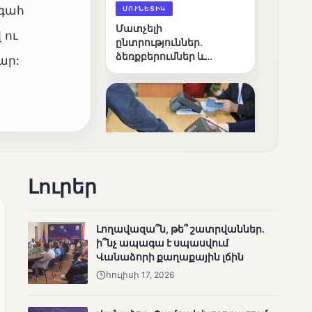
գահ
ՄՈՒՆԵՏԻԿ
Մատչելի
 ու
ընտրություններ.
ձեռքբերումներ և
ար:
բացթողումներ
Լուրեր
ՄՈՒՆԵՏԻԿ
Ամփոփվել են 2005
տեղամասերի
Լողավազա՞ն, թե՞ շատրվաններ.
արդյունքները
ի՞նչ ապագա է սպասվում
Վանաձորի քաղաքային լճին
հուլիսի 17, 2026