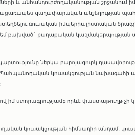
մների և անհանդուրժողականության շրջանում ի
նել բացառապես գաղափարական անշեղության պ
տ ստեղծելու ռուսական իմպերիալիստական ծրագ
ն եմ բախված` քաղաքական կազմակերպության 
մ պարտությունը ներկա բարոյազուրկ դասավորու
եմ Պահպանողական կուսակցության նախագահի 
:
նով իմ ստորագրությամբ որևէ փաստաթուղթ չի 
ողական կուսակցության հիմնադիր անդամ, կուս