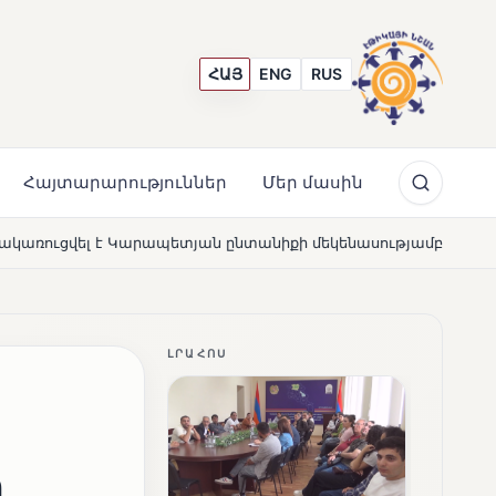
ՀԱՅ
ENG
RUS
Հայտարարություններ
Մեր մասին
ընտանիքի մեկենասությամբ
Լողավազա՞ն, թե՞ շատրվա
NEWS
ԼՐԱՀՈՍ
հ