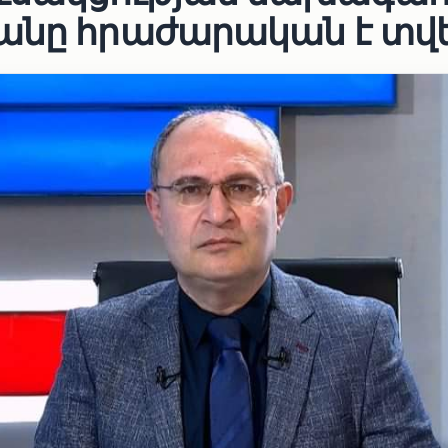
անը հրաժարական է տվե