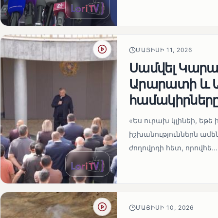
ՄԱՅԻՍԻ 11, 2026
Սամվել Կարապ
Արարատի և Ա
համակիրներ
«Ես ուրախ կլինեի, եթե ի
իշխանություններն ամեն
ժողովրդի հետ, որովհե...
ՄԱՅԻՍԻ 10, 2026