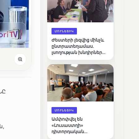
ՄՈՒՆԵՏԻԿ
Ժեստերի լեզվից մինչև
ընտրատեղամաս.
լսողության խնդիրներ
ունեցող ընտրողների
ճանապարհը
ՆԸ
ՄՈՒՆԵՏԻԿ
Ամփոփվել են
«Լուսաստղի»
ն,
դիտորդական
առաքելության