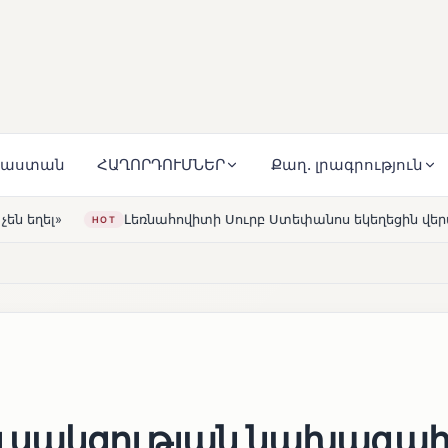
յաստան
ՀԱՂՈՐԴՈՒՄՆԵՐ
Քաղ. լրագրություն
տի Սուրբ Ստեփանոս եկեղեցին վերակառուցվել է Կարապետյան 
ւսակցության նախագա