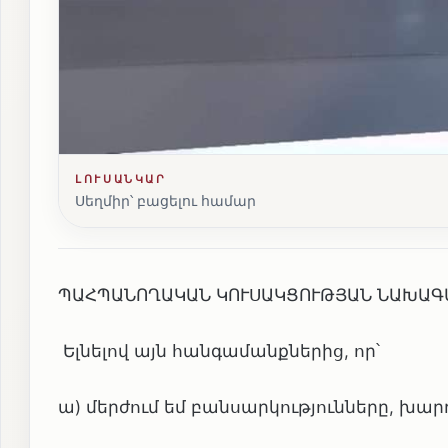
ԼՈՒՍԱՆԿԱՐ
Սեղմիր՝ բացելու համար
ՊԱՀՊԱՆՈՂԱԿԱՆ ԿՈՒՍԱԿՑՈՒԹՅԱՆ ՆԱԽԱԳ
Ելնելով այն հանգամանքներից, որ՝
ա) մերժում եմ բանսարկությունները, խար