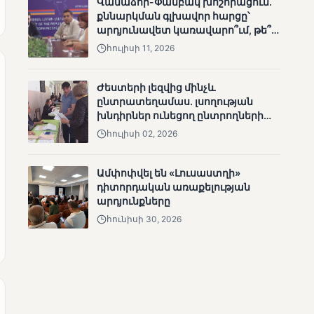
Վանաձոր-Փամբակ խոշորացում.
քննարկման գլխավոր հարցը՝
արդյունավետ կառավարո՞ւմ, թե՞
քաղաքական նպատակ
հուլիսի 11, 2026
ՄՈՒՆԵՏԻԿ
Ժեստերի լեզվից մինչև
ընտրատեղամաս. լսողության
Քվեարկության
խնդիրներ ունեցող ընտրողների
նախնական
ճանապարհը
պաշտոնական
հուլիսի 02, 2026
արդյունքները․ ՈՒՂԻՂ
Ամփոփվել են «Լուսաստղի»
դիտորդական առաքելության
արդյունքները
հունիսի 30, 2026
ՄՈՒՆԵՏԻԿ
ԿԸՀ-ն հրապարակել է
նախնական տվյալներ՝ ժ․
1։00 դրությամբ