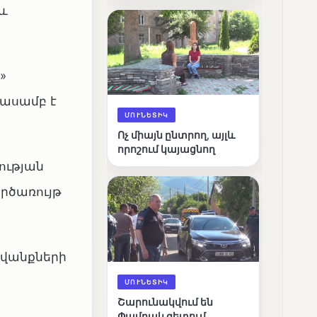
 և
արդյունքները
»
մասամբ է
ՄՈՒՆԵՏԻԿ
Ոչ միայն ընտրող, այլև
որոշում կայացնող
ության
րծառույթ
ավանքների
ՄՈՒՆԵՏԻԿ
Շարունակվում են
Փամբակ գետում