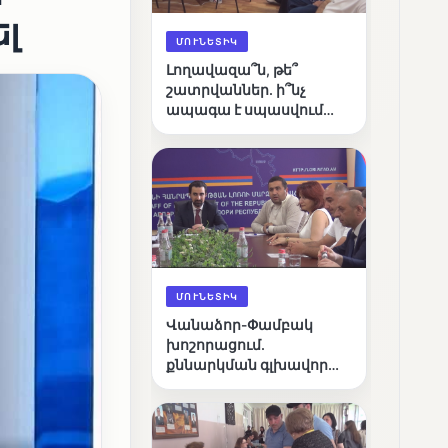
լ
ՄՈՒՆԵՏԻԿ
Լողավազա՞ն, թե՞
շատրվաններ. ի՞նչ
ապագա է սպասվում
Վանաձորի քաղաքային
լճին
ՄՈՒՆԵՏԻԿ
Վանաձոր-Փամբակ
խոշորացում.
քննարկման գլխավոր
հարցը՝ արդյունավետ
կառավարո՞ւմ, թե՞
քաղաքական նպատակ