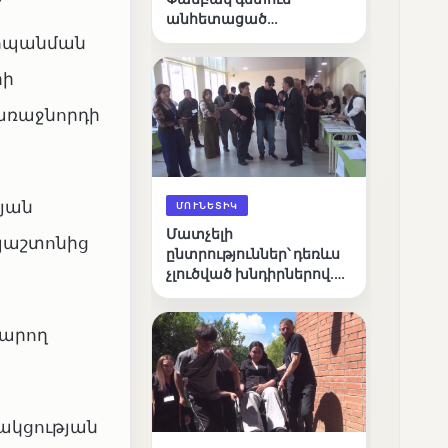
մ
անհետացած
անչափահասների
ահպանման
որոնողական
րի
աշխատանքները
առաջնորդի
թյան
ՄՈՒՆԵՏԻԿ
Մատչելի
պաշտոնից
ընտրություններ՝ դեռևս
չլուծված խնդիրներով.
«Լուսաստղի»
դիտորդական
կարող
առաքելության
արդյունքները
ակցության