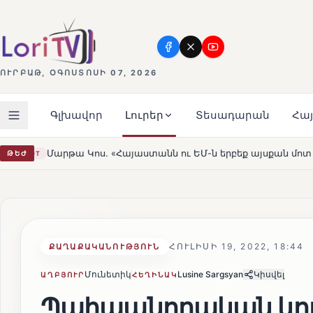
ՈՒՐԲԱԹ, ՕԳՈՍՏՈՍԻ 07, 2026
Գլխավոր
Լուրեր
Տեսադարան
Հա
տանն ու ԵՄ-ն երբեք այսքան մոտ չեն եղել»
Լեռնահովի
ԹԵԺ
HOT
ՀՈՒԼԻՍԻ 19, 2022, 18:44
ՔԱՂԱՔԱԿԱՆՈՒԹՅՈՒՆ
Մունետիկ
Lusine Sargsyan
Կիսվել
ԱՂԲՅՈՒՐ
ՀԵՂԻՆԱԿ
Պահպանողական կո