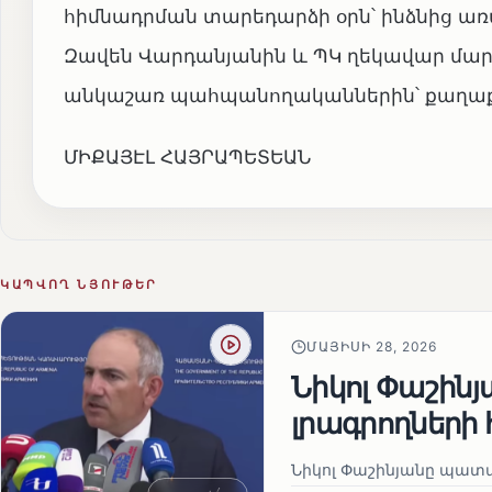
հիմնադրման տարեդարձի օրն՝ ինձնից 
Զավեն Վարդանյանին և ՊԿ ղեկավար մարմ
անկաշառ պահպանողականներին՝ քաղաքա
ՄԻՔԱՅԷԼ ՀԱՅՐԱՊԵՏԵԱՆ
ԿԱՊՎՈՂ ՆՅՈՒԹԵՐ
ՄԱՅԻՍԻ 28, 2026
Նիկոլ Փաշին
լրագրողների 
Նիկոլ Փաշինյանը պատա