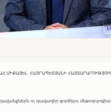
ԱՀ ՄԻՔԱՅԵԼ ՀԱՅՐԱՊԵՏՅԱՆԻ ՀԱՅՏԱՐԱՐՈՒԹՅՈՒ
դավանքներն ու դավադիր գործելու մեթոդոլոգիա