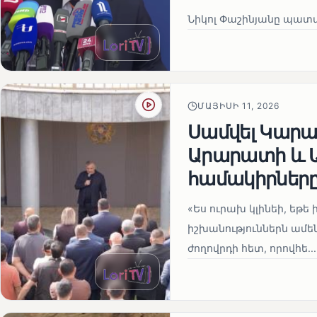
Նիկոլ Փաշինյանը պատա
ՄԱՅԻՍԻ 11, 2026
Սամվել Կարապ
Արարատի և Ա
համակիրներ
«Ես ուրախ կլինեի, եթե ի
իշխանություններն ամեն
ժողովրդի հետ, որովհե...