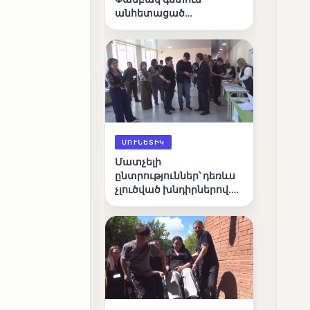
անհետացած
անչափահասների
որոնողական
աշխատանքները
ՄՈՒՆԵՏԻԿ
Մատչելի
ընտրություններ՝ դեռևս
չլուծված խնդիրներով.
«Լուսաստղի»
դիտորդական
առաքելության
արդյունքները