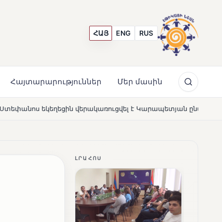
ՀԱՅ
ENG
RUS
Հայտարարություններ
Մեր մասին
ուցվել է Կարապետյան ընտանիքի մեկենասությամբ
Լո
NEWS
ԼՐԱՀՈՍ