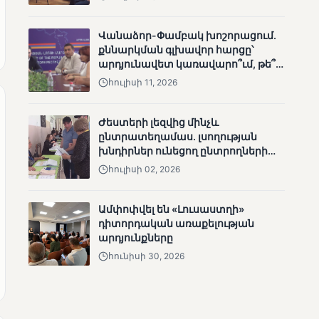
Վանաձոր-Փամբակ խոշորացում.
քննարկման գլխավոր հարցը՝
արդյունավետ կառավարո՞ւմ, թե՞
քաղաքական նպատակ
հուլիսի 11, 2026
ՄՈՒՆԵՏԻԿ
Քվեարկության
նախնական
Ժեստերի լեզվից մինչև
պաշտոնական
ընտրատեղամաս. լսողության
արդյունքները․ ՈՒՂԻՂ
խնդիրներ ունեցող ընտրողների
ճանապարհը
հուլիսի 02, 2026
Ամփոփվել են «Լուսաստղի»
դիտորդական առաքելության
արդյունքները
հունիսի 30, 2026
ՄՈՒՆԵՏԻԿ
ԿԸՀ-ն հրապարակել է
նախնական տվյալներ՝ ժ․
1։00 դրությամբ