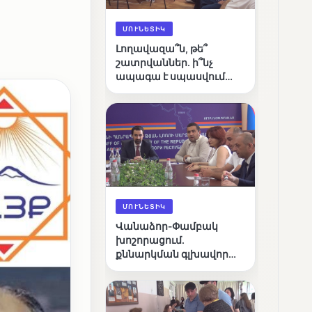
ՄՈՒՆԵՏԻԿ
Լողավազա՞ն, թե՞
շատրվաններ. ի՞նչ
ապագա է սպասվում
Վանաձորի քաղաքային
լճին
ՄՈՒՆԵՏԻԿ
Վանաձոր-Փամբակ
խոշորացում.
քննարկման գլխավոր
հարցը՝ արդյունավետ
կառավարո՞ւմ, թե՞
քաղաքական նպատակ