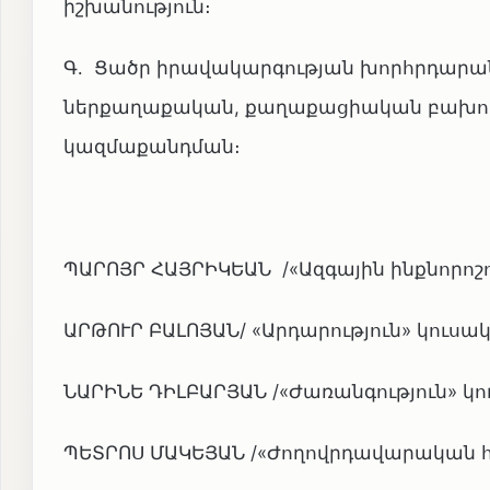
իշխանություն։
Գ․ Ցածր իրավակարգության խորհրդար
ներքաղաքական, քաղաքացիական բախու
կազմաքանդման։
ՊԱՐՈՅՐ ՀԱՅՐԻԿԵԱՆ /«Ազգային ինքնորոշո
ԱՐԹՈՒՐ ԲԱԼՈՅԱՆ/ «Արդարություն» կուսակ
ՆԱՐԻՆԵ ԴԻԼԲԱՐՅԱՆ /«Ժառանգություն» կո
ՊԵՏՐՈՍ ՄԱԿԵՅԱՆ /«Ժողովրդավարական հա