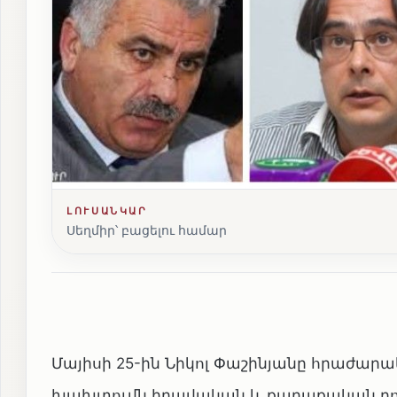
ԼՈՒՍԱՆԿԱՐ
Սեղմիր՝ բացելու համար
Մայիսի 25-ին Նիկոլ Փաշինյանը հրաժար
խախտումն իրավական և քաղաքական բո