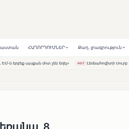
յաստան
ՀԱՂՈՐԴՈՒՄՆԵՐ
Քաղ. լրագրություն
լ»
Լեռնահովիտի Սուրբ Ստեփանոս եկեղեցին վերակառ
HOT
եռանա․ 8