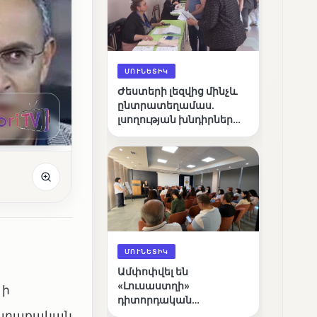
ՄՈՒՆԵՏԻԿ
Ժեստերի լեզվից մինչև
ընտրատեղամաս.
լսողության խնդիրներ
ունեցող ընտրողների
ճանապարհը
ՄՈՒՆԵՏԻԿ
Ամփոփվել են
«Լուսաստղի»
 ի
դիտորդական
քաղաքական
առաքելության