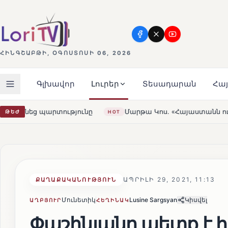
ՀԻՆԳՇԱԲԹԻ, ՕԳՈՍՏՈՍԻ 06, 2026
Գլխավոր
Լուրեր
Տեսադարան
Հա
Մարթա Կոս. «Հայաստանն ու ԵՄ-ն երբեք այսքան մոտ չեն եղե
ԹԵԺ
OT
ԱՊՐԻԼԻ 29, 2021, 11:13
ՔԱՂԱՔԱԿԱՆՈՒԹՅՈՒՆ
Մունետիկ
Lusine Sargsyan
Կիսվել
ԱՂԲՅՈՒՐ
ՀԵՂԻՆԱԿ
Փաշինյանը պետք է հ