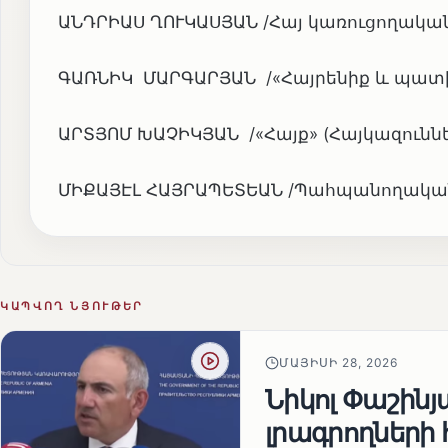
ԱՆԴՐԻԱՍ ՂՈՒԿԱՍՅԱՆ /Հայ կառուցողական
ԳԱՌՆԻԿ ՄԱՐԳԱՐՅԱՆ /«Հայրենիք և պատիվ
ԱՐՏՅՈՄ ԽԱՉԻԿՅԱՆ /«Հայք» (Հայկազուննե
ՄԻՔԱՅԷԼ ՀԱՅՐԱՊԵՏԵԱՆ /Պահպանողական 
ԿԱՊՎՈՂ ՆՅՈՒԹԵՐ
ՄԱՅԻՍԻ 28, 2026
Նիկոլ Փաշին
լրագրողների 