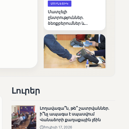
ՄՈՒՆԵՏԻԿ
Մատչելի
ընտրություններ.
ձեռքբերումներ և
բացթողումներ
ՄՈՒՆԵՏԻԿ
Ամփոփվել են 2005
Լուրեր
տեղամասերի
արդյունքները
Լողավազա՞ն, թե՞ շատրվաններ.
ի՞նչ ապագա է սպասվում
Վանաձորի քաղաքային լճին
հուլիսի 17, 2026