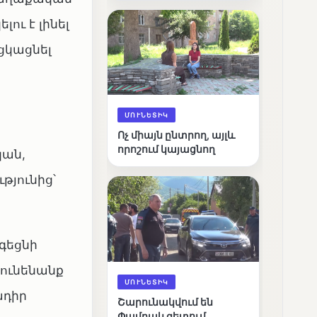
արդյունքները
ու է լինել
ցկացնել
ՄՈՒՆԵՏԻԿ
Ոչ միայն ընտրող, այլև
որոշում կայացնող
կան,
թյունից՝
գեցնի
կունենանք
ՄՈՒՆԵՏԻԿ
ադիր
Շարունակվում են
Փամբակ գետում