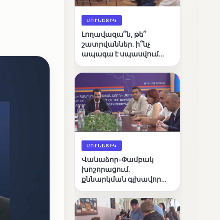
ՄՈՒՆԵՏԻԿ
Լողավազա՞ն, թե՞
շատրվաններ. ի՞նչ
ապագա է սպասվում
Վանաձորի քաղաքային
լճին
ՄՈՒՆԵՏԻԿ
Վանաձոր-Փամբակ
խոշորացում.
քննարկման գլխավոր
հարցը՝ արդյունավետ
կառավարո՞ւմ, թե՞
քաղաքական նպատակ