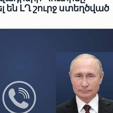
 են ԼՂ շուրջ ստեղծված