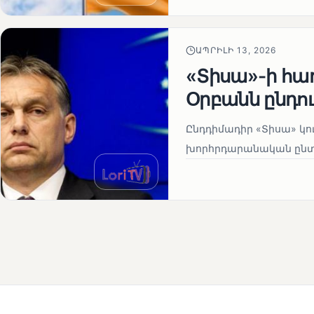
ԱՊՐԻԼԻ 13, 2026
«Տիսա»-ի հա
Օրբանն ընդո
Ընդդիմադիր «Տիսա» կու
խորհրդարանական ընտրո