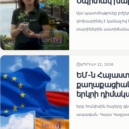
Սպիտակ խալ
Այս պատմությունը բժշկ
փոխարինել է կանաչով 
տարիներին աստիճանաբ
ԱՊՐԻԼԻ 22, 2026
ԵՄ-ն Հայաստա
քաղաքացիակա
երկրի դիմակ
Երբ հունիսին հայերը գ
ապագան. Կայա Կալլաս