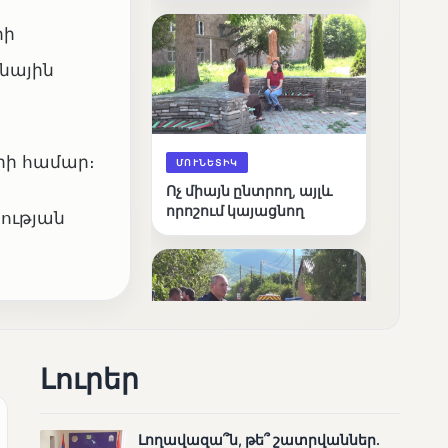
արդյունքները
րի
ռնային
րի համար։
ՄՈՒՆԵՏԻԿ
Ոչ միայն ընտրող, այլև
որոշում կայացնող
րության
Լուրեր
ՄՈՒՆԵՏԻԿ
Շարունակվում են
Լողավազա՞ն, թե՞ շատրվաններ.
Փամբակ գետում