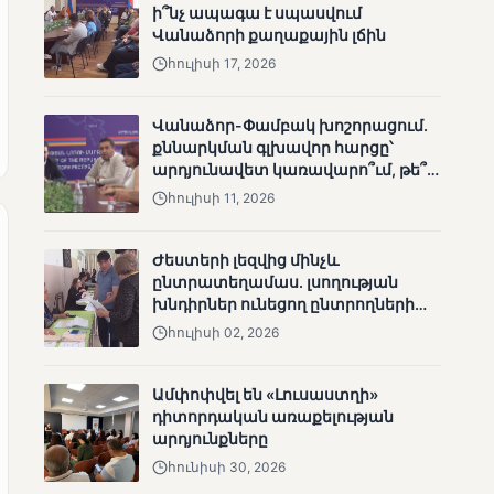
ի՞նչ ապագա է սպասվում
անհետացած
Վանաձորի քաղաքային լճին
անչափահասների
հուլիսի 17, 2026
որոնողական
աշխատանքները
Վանաձոր-Փամբակ խոշորացում.
քննարկման գլխավոր հարցը՝
արդյունավետ կառավարո՞ւմ, թե՞
քաղաքական նպատակ
հուլիսի 11, 2026
ՄՈՒՆԵՏԻԿ
Մատչելի
Ժեստերի լեզվից մինչև
ընտրություններ՝ դեռևս
ընտրատեղամաս. լսողության
չլուծված խնդիրներով.
խնդիրներ ունեցող ընտրողների
«Լուսաստղի»
ճանապարհը
հուլիսի 02, 2026
դիտորդական
առաքելության
արդյունքները
Ամփոփվել են «Լուսաստղի»
դիտորդական առաքելության
արդյունքները
հունիսի 30, 2026