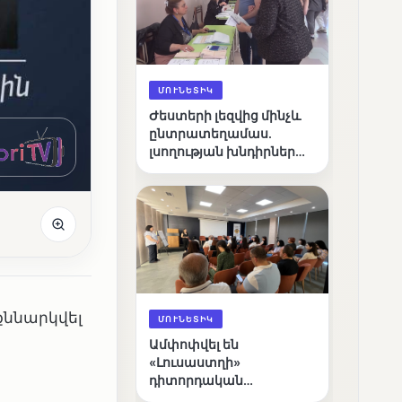
ՄՈՒՆԵՏԻԿ
Ժեստերի լեզվից մինչև
ընտրատեղամաս.
լսողության խնդիրներ
ունեցող ընտրողների
ճանապարհը
քննարկվել
ՄՈՒՆԵՏԻԿ
Ամփոփվել են
«Լուսաստղի»
դիտորդական
առաքելության