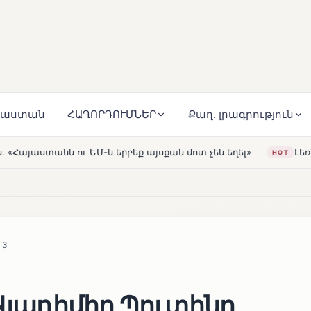
յաստան
ՀԱՂՈՐԴՈՒՄՆԵՐ
Քաղ. լրագրություն
բեք այսքան մոտ չեն եղել»
Լեռնահովիտի Սուրբ Ստեփա
HOT
43
 Վլադիմիր Պուտինը