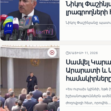
Նիկոլ Փաշին
լրագրողների 
Նիկոլ Փաշինյանը պատա
ՄԱՅԻՍԻ 11, 2026
Սամվել Կարապ
Արարատի և Ա
համակիրներ
«Ես ուրախ կլինեի, եթե ի
իշխանություններն ամեն
ժողովրդի հետ, որովհե...