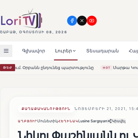
ՇԱԲԱԹ, ՕԳՈՍՏՈՍԻ 08, 2026
Գլխավոր
Լուրեր
Տեսադարան
Հա
ւնեց պարտությունը
Մարթա Կոս. «Հայաստանն ու ԵՄ-ն եր
ԹԵԺ
HOT
ՆՈՅԵՄԲԵՐԻ 21, 2021, 15:
ՔԱՂԱՔԱԿԱՆՈՒԹՅՈՒՆ
Մունետիկ
Lusine Sargsyan
Կիսվել
ԱՂԲՅՈՒՐ
ՀԵՂԻՆԱԿ
Նիկոլ Փաշինյանն ու