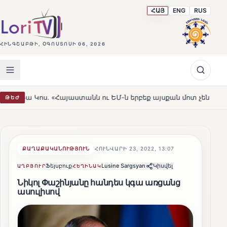
ՀԱՅ
ENG
RUS
ՀԻՆԳՇԱԲԹԻ, ՕԳՈՍՏՈՍԻ 06, 2026
. «Հայաստանն ու ԵՄ-ն երբեք այսքան մոտ չեն եղել»
Լե
ԹԵԺ
HOT
ՔԱՂԱՔԱԿԱՆՈՒԹՅՈՒՆ
ՀՈՒՆՎԱՐԻ 23, 2022, 13:07
Ֆեյսբուք
Lusine Sargsyan
Կիսվել
ԱՂԲՅՈՒՐ
ՀԵՂԻՆԱԿ
Նիկոլ Փաշինյանը հանդես կգա առցանց
ասուլիսով