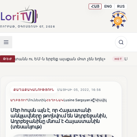
ՀԱՅ
ENG
RUS
ՈՒՐԲԱԹ, ՕԳՈՍՏՈՍԻ 07, 2026
-ն երբեք այսքան մոտ չեն եղել»
Լեռնահովիտի Սուրբ 
ԹԵԺ
HOT
ՔԱՂԱՔԱԿԱՆՈՒԹՅՈՒՆ
ՄԱՅԻՍԻ 05, 2022, 16:56
Մունետիկ
Lusine Sargsyan
Կիսվել
ԱՂԲՅՈՒՐ
ՀԵՂԻՆԱԿ
Մեր հույսն այն է, որ Հայաստանի
անկլավները թողնվում են Ադրբեջանին,
Ադրբեջանինը մնում է Հայաստանին
(տեսանյութ)