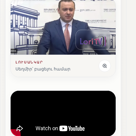
ԼՈՒՍԱՆԿԱՐ
Սեղմիր՝ բացելու համար