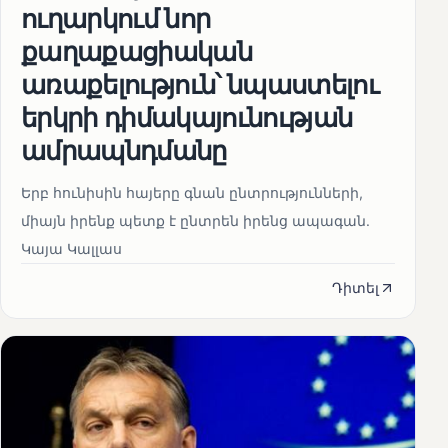
ուղարկում նոր
քաղաքացիական
առաքելություն՝ նպաստելու
երկրի դիմակայունության
ամրապնդմանը
Երբ հունիսին հայերը գնան ընտրությունների,
միայն իրենք պետք է ընտրեն իրենց ապագան.
Կայա Կալլաս
Դիտել