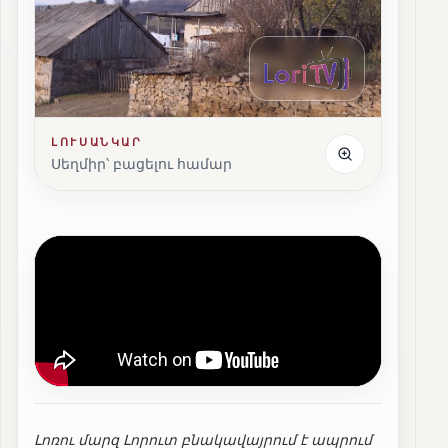
ԼՈՒՍԱՆԿԱՐ
Սեղմիր՝ բացելու համար
Լոռու մարզ Լորուտ բնակավայրում է ապրում