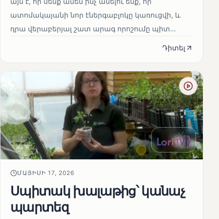
այն է, որ մենք ամեն ինչ անելու ենք, որ
ատոմակայանի նոր էներգաբլոկը կառուցվի, և
դրա վերաբերյալ շատ արագ որոշումը պիտ...
Դիտել
ՄԱՅԻՍԻ 17, 2026
Սպիտակ խալաթից՝ կանաչ
պարտեզ