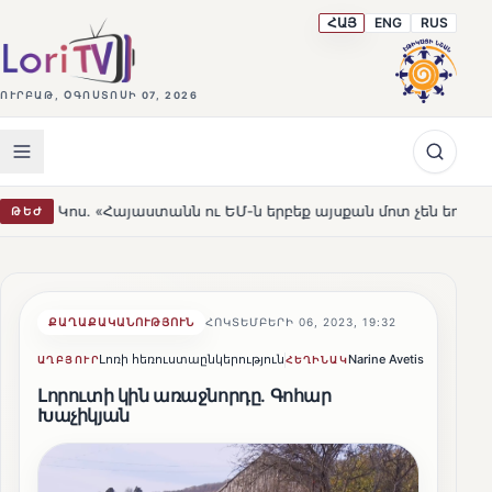
ՀԱՅ
ENG
RUS
ՈՒՐԲԱԹ, ՕԳՈՍՏՈՍԻ 07, 2026
նն ու ԵՄ-ն երբեք այսքան մոտ չեն եղել»
Լեռնահովիտի
ԹԵԺ
HOT
ՔԱՂԱՔԱԿԱՆՈՒԹՅՈՒՆ
ՀՈԿՏԵՄԲԵՐԻ 06, 2023, 19:32
Լոռի հեռուստաընկերություն
Narine Avetisyan
Կիսվ
ԱՂԲՅՈՒՐ
ՀԵՂԻՆԱԿ
Լորուտի կին առաջնորդը. Գոհար
Խաչիկյան