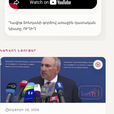
Դավիթ Տոնոյանի գործով առաջին դատական
նիստը․ ՈՒՂԻՂ
ԿԱՊՎՈՂ ՆՅՈՒԹԵՐ
ՄԱՅԻՍԻ 28, 2026