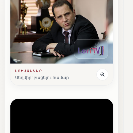
ԼՈՒՍԱՆԿԱՐ
Սեղմիր՝ բացելու համար