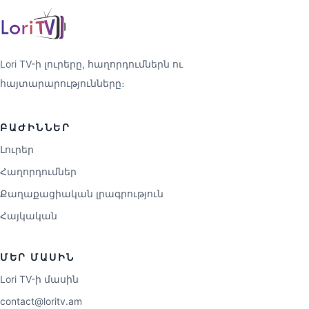
Lori TV-ի լուրերը, հաղորդումներն ու
հայտարարությունները։
ԲԱԺԻՆՆԵՐ
Լուրեր
Հաղորդումներ
Քաղաքացիական լրագրություն
Հայկական
ՄԵՐ ՄԱՍԻՆ
Lori TV-ի մասին
contact@loritv.am