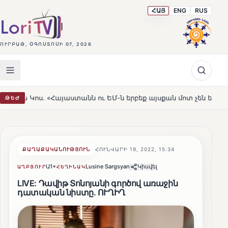
ՀԱՅ
ENG
RUS
ՈՒՐԲԱԹ, ՕԳՈՍՏՈՍԻ 07, 2026
այաստանն ու ԵՄ-ն երբեք այսքան մոտ չեն եղել»
Լեռնա
ԹԵԺ
HOT
ՔԱՂԱՔԱԿԱՆՈՒԹՅՈՒՆ
ՀՈՒՆՎԱՐԻ 19, 2022, 15:34
Ա1+
Lusine Sargsyan
Կիսվել
ԱՂԲՅՈՒՐ
ՀԵՂԻՆԱԿ
LIVE: Դավիթ Տոնոյանի գործով առաջին
դատական նիստը․ ՈՒՂԻՂ