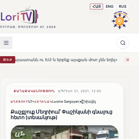
ՀԱՅ
ENG
RUS
ՈՒՐԲԱԹ, ՕԳՈՍՏՈՍԻ 07, 2026
ն ու ԵՄ-ն երբեք այսքան մոտ չեն եղել»
Լեռնահովիտի 
ԹԵԺ
HOT
ՔԱՂԱՔԱԿԱՆՈՒԹՅՈՒՆ
ԱՊՐԻԼԻ 21, 2021, 12:50
Ա1+
Lusine Sargsyan
Կիսվել
ԱՂԲՅՈՒՐ
ՀԵՂԻՆԱԿ
Քաշքշուք Մեղրիում՝ Փաշինյանի գնալուց
հետո (տեսանյութ)