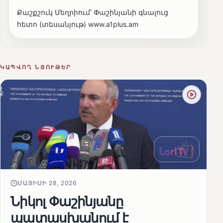
Քաշքշուկ Մեղրիում՝ Փաշինյանի գնալուց
հետո (տեսանյութ) www.a1plus.am
ԿԱՊՎՈՂ ՆՅՈՒԹԵՐ
ՄԱՅԻՍԻ 28, 2026
Նիկոլ Փաշինյանը
պատասխանում է