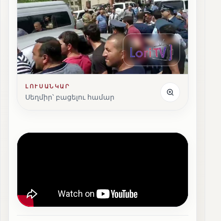
ԼՈՒՍԱՆԿԱՐ
Սեղմիր՝ բացելու համար