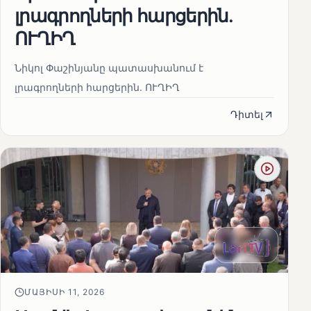
լրագրողների հարցերին․
ՈՒՂԻՂ
Նիկոլ Փաշինյանը պատասխանում է
լրագրողների հարցերին․ ՈՒՂԻՂ
Դիտել
ՄԱՅԻՍԻ 11, 2026