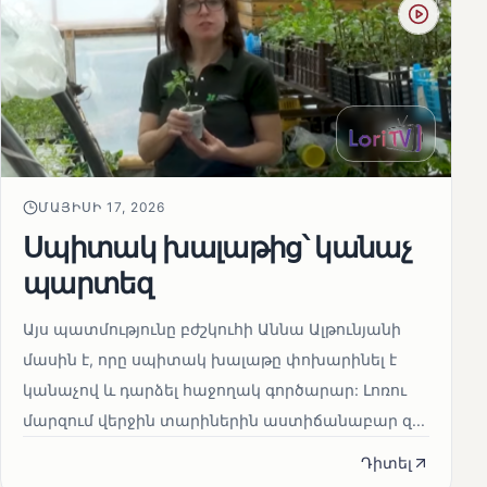
ՄԱՅԻՍԻ 17, 2026
Սպիտակ խալաթից՝ կանաչ
պարտեզ
Այս պատմությունը բժշկուհի Աննա Ալթունյանի
մասին է, որը սպիտակ խալաթը փոխարինել է
կանաչով և դարձել հաջողակ գործարար: Լոռու
մարզում վերջին տարիներին աստիճանաբար զ...
Դիտել