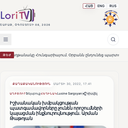
ՀԱՅ
ENG
RUS
ՇԱԲԱԹ, ՕԳՈՍՏՈՍԻ 08, 2026
Հունգարիայում․ Օրբանն ընդունեց պարտությունը
Մարթ
ԹԵԺ
HOT
ՔԱՂԱՔԱԿԱՆՈՒԹՅՈՒՆ
ՄԱՐՏԻ 30, 2022, 17:41
Ֆեյսբուք
Lusine Sargsyan
Կիսվել
ԱՂԲՅՈՒՐ
ՀԵՂԻՆԱԿ
Իշխանական խմբակցության
պատգամավորները չունեն որոշումների
կայացման ինքնուրույնություն․ Արման
Թաթոյան