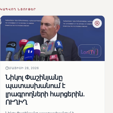
ԿԱՊՎՈՂ ՆՅՈՒԹԵՐ
ՄԱՅԻՍԻ 28, 2026
Նիկոլ Փաշինյանը
պատասխանում է
լրագրողների հարցերին․
ՈՒՂԻՂ
Նիկոլ Փաշինյանը պատասխանում է