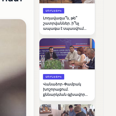
ՄՈՒՆԵՏԻԿ
Լողավազա՞ն, թե՞
շատրվաններ. ի՞նչ
ապագա է սպասվում
Վանաձորի քաղաքային
լճին
ՄՈՒՆԵՏԻԿ
Վանաձոր-Փամբակ
խոշորացում.
քննարկման գլխավոր
հարցը՝ արդյունավետ
կառավարո՞ւմ, թե՞
քաղաքական նպատակ