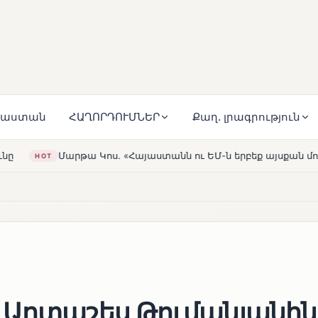
յաստան
ՀԱՂՈՐԴՈՒՄՆԵՐ
Քաղ. լրագրություն
այաստանն ու ԵՄ-ն երբեք այսքան մոտ չեն եղել»
Լեռնահ
HOT
 Արտաշես Թումանյանին