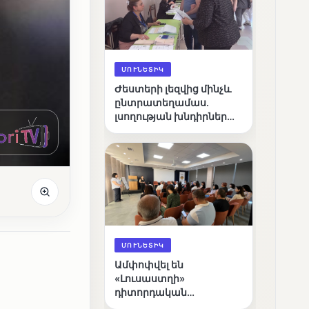
ՄՈՒՆԵՏԻԿ
Ժեստերի լեզվից մինչև
ընտրատեղամաս.
լսողության խնդիրներ
ունեցող ընտրողների
ճանապարհը
ՄՈՒՆԵՏԻԿ
Ամփոփվել են
«Լուսաստղի»
դիտորդական
առաքելության