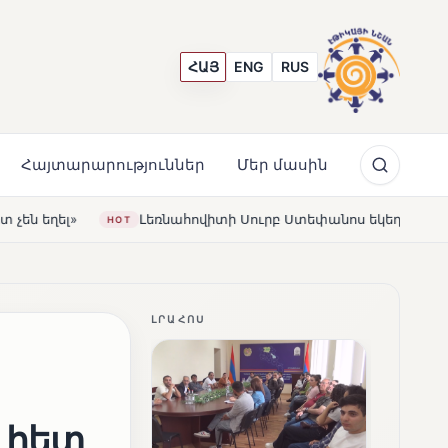
ՀԱՅ
ENG
RUS
Հայտարարություններ
Մեր մասին
ովիտի Սուրբ Ստեփանոս եկեղեցին վերակառուցվել է Կարապետ
ԼՐԱՀՈՍ
 հետ