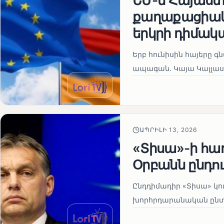
ԵՄ-ն Հայաստա
քաղաքացիակա
երկրի դիմակ
Երբ հունիսին հայերը գ
ապագան. Կայա Կալլաս
ԱՊՐԻԼԻ 13, 2026
«Տիսա»-ի հա
Օրբանն ընդո
Ընդդիմադիր «Տիսա» կու
խորհրդարանական ընտրո