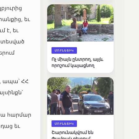
արդյունքները
բյուրից
անքից, եւ
 է, եւ
ատեսված
ՄՈՒՆԵՏԻԿ
երում
Ոչ միայն ընտրող, այլև
որոշում կայացնող
, ապա՝ ՀՀ
յսինքն՝
 նա հարմար
ՄՈՒՆԵՏԻԿ
դաց եւ
Շարունակվում են
Փամբակ գետում