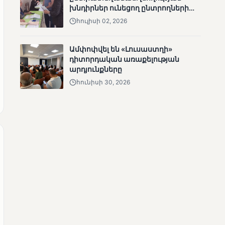
խնդիրներ ունեցող ընտրողների
ՄՈՒՆԵՏԻԿ
ճանապարհը
Մատչելի
հուլիսի 02, 2026
ընտրություններ.
ձեռքբերումներ և
Ամփոփվել են «Լուսաստղի»
բացթողումներ
դիտորդական առաքելության
արդյունքները
հունիսի 30, 2026
ՄՈՒՆԵՏԻԿ
Ամփոփվել են 2005
տեղամասերի
արդյունքները