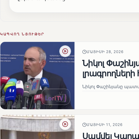
ԿԱՊՎՈՂ ՆՅՈՒԹԵՐ
ՄԱՅԻՍԻ 28, 2026
Նիկոլ Փաշին
լրագրողների 
Նիկոլ Փաշինյանը պատա
ՄԱՅԻՍԻ 11, 2026
Սամվել Կարապ