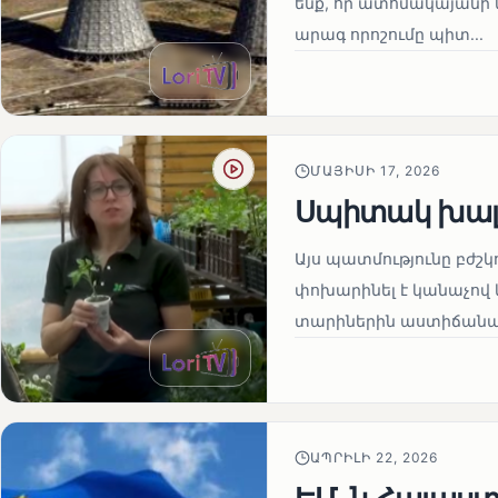
ենք, որ ատոմակայանի ն
արագ որոշումը պիտ...
ՄԱՅԻՍԻ 17, 2026
Սպիտակ խալ
Այս պատմությունը բժշկ
փոխարինել է կանաչով 
տարիներին աստիճանաբ
ԱՊՐԻԼԻ 22, 2026