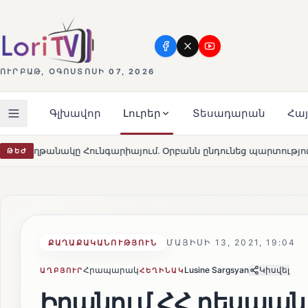
ՈՒՐԲԱԹ, ՕԳՈՍՏՈՍԻ 07, 2026
Գլխավոր
Լուրեր
Տեսադարան
Հա
յում․ Օրբանն ընդունեց պարտությունը
Մարթա Կոս. «Հ
ԹԵԺ
HOT
ՄԱՅԻՍԻ 13, 2021, 19:04
ՔԱՂԱՔԱԿԱՆՈՒԹՅՈՒՆ
Հրապարակ
Lusine Sargsyan
Կիսվել
ԱՂԲՅՈՒՐ
ՀԵՂԻՆԱԿ
Իրանում ՀՀ դեսպան