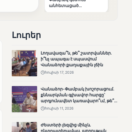
անհետացած
անչափահասների
որոնողական
աշխատանքները
Լուրեր
Լողավազա՞ն, թե՞ շատրվաններ.
ի՞նչ ապագա է սպասվում
ՄՈՒՆԵՏԻԿ
Վանաձորի քաղաքային լճին
Մատչելի
հուլիսի 17, 2026
ընտրություններ՝ դեռևս
չլուծված խնդիրներով.
«Լուսաստղի»
Վանաձոր-Փամբակ խոշորացում.
դիտորդական
քննարկման գլխավոր հարցը՝
առաքելության
արդյունավետ կառավարո՞ւմ, թե՞
արդյունքները
քաղաքական նպատակ
հուլիսի 11, 2026
Ժեստերի լեզվից մինչև
ընտրատեղամաս. լսողության