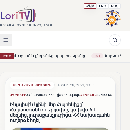
ՀԱՅ
ENG
RUS
ՈՒՐԲԱԹ, ՕԳՈՍՏՈՍԻ 07, 2026
նն ընդունեց պարտությունը
Մարթա Կոս. «Հայաստանն ո
ԹԵԺ
HOT
ՔԱՂԱՔԱԿԱՆՈՒԹՅՈՒՆ
ՄԱՅԻՍԻ 28, 2021, 13:53
ՀՀ նախագահի աշխատակազմ
Lusine Sargsyan
Կ
ԱՂԲՅՈՒՐ
ՀԵՂԻՆԱԿ
Ինչպիսին կլինի մեր Հայրենիքը՝
Հայաստանն ու Արցախը, կախված է
մեզնից, յուրաքանչյուրիցս. ՀՀ նախագահն
ուղերձ է հղել