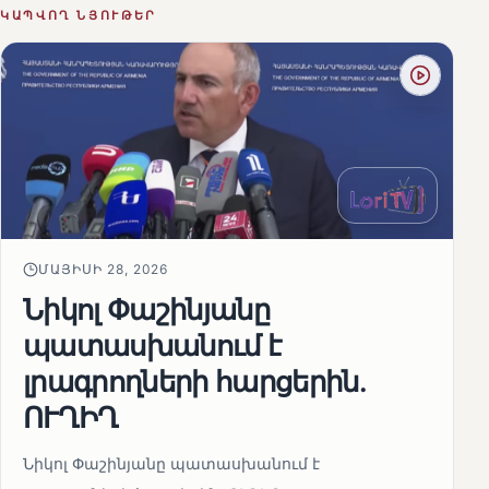
ԿԱՊՎՈՂ ՆՅՈՒԹԵՐ
ՄԱՅԻՍԻ 28, 2026
Նիկոլ Փաշինյանը
պատասխանում է
լրագրողների հարցերին․
ՈՒՂԻՂ
Նիկոլ Փաշինյանը պատասխանում է