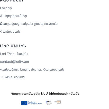
ԲԱԺԻՆՆԵՐ
Լուրեր
Հաղորդումներ
Քաղաքացիական լրագրություն
Հայկական
ՄԵՐ ՄԱՍԻՆ
Lori TV-ի մասին
contact@loritv.am
Վանաձոր, Լոռու մարզ, Հայաստան
+37494027909