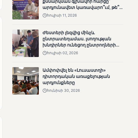
քննարկման գլխավոր հարցը՝
արդյունավետ կառավարո՞ւմ, թե՞
քաղաքական նպատակ
հուլիսի 11, 2026
Ժեստերի լեզվից մինչև
ՄՈՒՆԵՏԻԿ
ընտրատեղամաս. լսողության
խնդիրներ ունեցող ընտրողների
Քվեարկության
ճանապարհը
նախնական
հուլիսի 02, 2026
պաշտոնական
արդյունքները․ ՈՒՂԻՂ
Ամփոփվել են «Լուսաստղի»
դիտորդական առաքելության
արդյունքները
հունիսի 30, 2026
ՄՈՒՆԵՏԻԿ
ԿԸՀ-ն հրապարակել է
նախնական տվյալներ՝ ժ․
1։00 դրությամբ