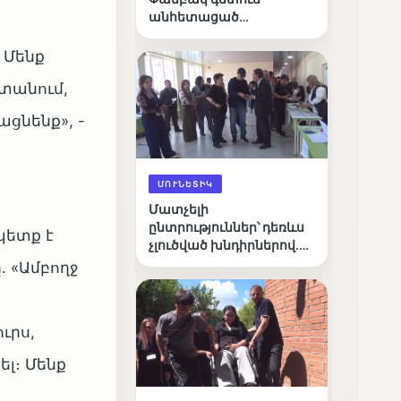
անհետացած
անչափահասների
որոնողական
 Մենք
աշխատանքները
ստանում,
ացնենք», -
ՄՈՒՆԵՏԻԿ
Մատչելի
ընտրություններ՝ դեռևս
պետք է
չլուծված խնդիրներով.
«Լուսաստղի»
․ «Ամբողջ
դիտորդական
առաքելության
արդյունքները
ւրս,
լ։ Մենք