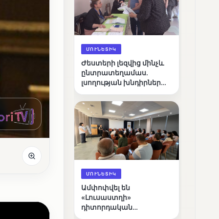
ՄՈՒՆԵՏԻԿ
Ժեստերի լեզվից մինչև
ընտրատեղամաս.
լսողության խնդիրներ
ունեցող ընտրողների
ճանապարհը
ՄՈՒՆԵՏԻԿ
Ամփոփվել են
«Լուսաստղի»
դիտորդական
առաքելության