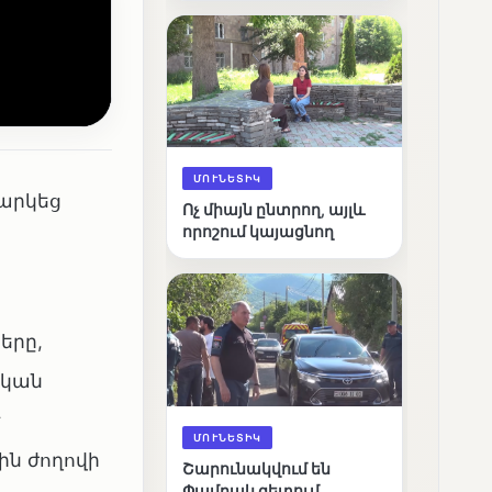
արդյունքները
ՄՈՒՆԵՏԻԿ
նարկեց
Ոչ միայն ընտրող, այլև
որոշում կայացնող
երը,
ական
է
ՄՈՒՆԵՏԻԿ
ին ժողովի
Շարունակվում են
Փամբակ գետում