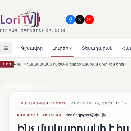
ՈՒՐԲԱԹ, ՕԳՈՍՏՈՍԻ 07, 2026
Գլխավոր
Լուրեր
Տեսադարան
Հա
րբեք այսքան մոտ չեն եղել»
Լեռնահովիտի Սուրբ Ստեփ
ԹԵԺ
HOT
ՀՈՒՆԻՍԻ 09, 2021, 15:12
ՔԱՂԱՔԱԿԱՆՈՒԹՅՈՒՆ
Ա1+
Lusine Sargsyan
Կիսվել
ԱՂԲՅՈՒՐ
ՀԵՂԻՆԱԿ
Ինչ մակարդակի է հ