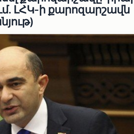
ւմ․ ԼՀԿ-ի քարոզարշավն
նյութ)