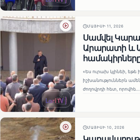
ՄԱՅԻՍԻ 11, 2026
Սամվել Կարապ
Արարատի և Ա
համակիրներ
«Ես ուրախ կլինեի, եթե ի
իշխանություններն ամեն
ժողովրդի հետ, որովհե...
ՄԱՅԻՍԻ 10, 2026
Կառավարությո