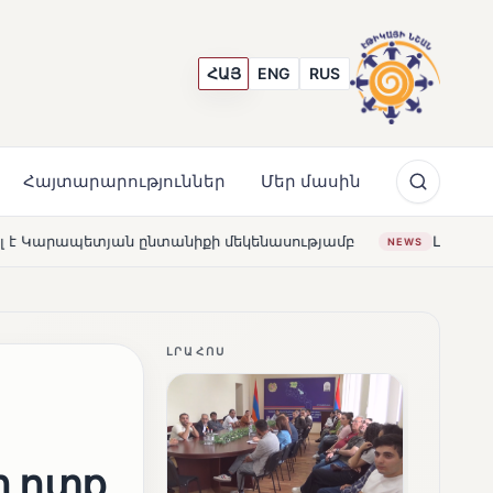
ՀԱՅ
ENG
RUS
Հայտարարություններ
Մեր մասին
ենասությամբ
Լողավազա՞ն, թե՞ շատրվաններ. ի՞նչ ապ
NEWS
ԼՐԱՀՈՍ
ր ոտք