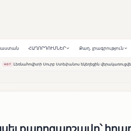
յաստան
ՀԱՂՈՐԴՈՒՄՆԵՐ
Քաղ. լրագրություն
անոս եկեղեցին վերակառուցվել է Կարապետյան ընտանիքի մեկ
ասել քարոզարշավը՝ իրա