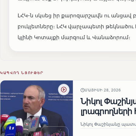
ԼՀԿ-ն սկսեց իր քարոզարշավն ու անցավ 
բուկլետները։ ԼՀԿ վարչապետի թեկնածու Է
կլինի Կոտայքի մարզում և Վանաձորում։
ԿԱՊՎՈՂ ՆՅՈՒԹԵՐ
ՄԱՅԻՍԻ 28, 2026
Նիկոլ Փաշին
լրագրողների 
Նիկոլ Փաշինյանը պատա