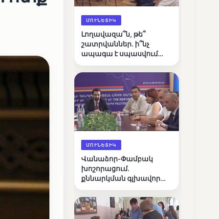
ՄՈՒՆԵՏԻԿ
Լողավազա՞ն, թե՞
շատրվաններ. ի՞նչ
ապագա է սպասվում
Վանաձորի քաղաքային
լճին
ՄՈՒՆԵՏԻԿ
Վանաձոր-Փամբակ
խոշորացում.
քննարկման գլխավոր
հարցը՝ արդյունավետ
կառավարո՞ւմ, թե՞
քաղաքական նպատակ