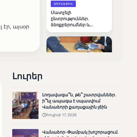
ՄՈՒՆԵՏԻԿ
Մատչելի
ընտրություններ.
ձեռքբերումներ և
 էր, այսօր
բացթողումներ
Լուրեր
ՄՈՒՆԵՏԻԿ
Ամփոփվել են 2005
Լողավազա՞ն, թե՞ շատրվաններ.
տեղամասերի
ի՞նչ ապագա է սպասվում
արդյունքները
Վանաձորի քաղաքային լճին
հուլիսի 17, 2026
Վանաձոր-Փամբակ խոշորացում.