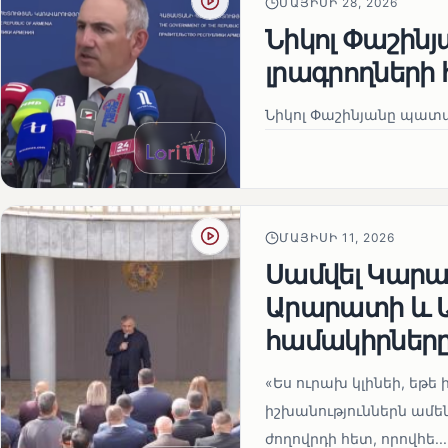
ՄԱՅԻՍԻ 28, 2026
Նիկոլ Փաշին
լրագրողների 
Նիկոլ Փաշինյանը պատա
ՄԱՅԻՍԻ 11, 2026
Սամվել Կարապ
Արարատի և Ա
համակիրներ
«Ես ուրախ կլինեի, եթե ի
իշխանություններն ամեն
ժողովրդի հետ, որովհե...