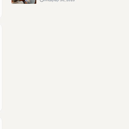
ՄՈՒՆԵՏԻԿ
Քվեարկության
նախնական
պաշտոնական
արդյունքները․ ՈՒՂԻՂ
ՄՈՒՆԵՏԻԿ
ԿԸՀ-ն հրապարակել է
նախնական տվյալներ՝ ժ․
1։00 դրությամբ