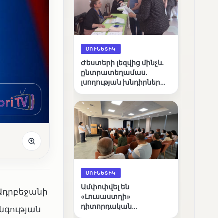
ՄՈՒՆԵՏԻԿ
Ժեստերի լեզվից մինչև
ընտրատեղամաս.
լսողության խնդիրներ
ունեցող ընտրողների
ճանապարհը
ՄՈՒՆԵՏԻԿ
Ամփոփվել են
Ադրբեջանի
«Լուսաստղի»
դիտորդական
գության
առաքելության