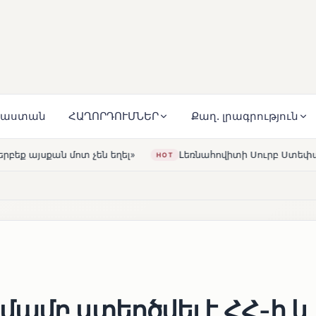
յաստան
ՀԱՂՈՐԴՈՒՄՆԵՐ
Քաղ. լրագրություն
Լեռնահովիտի Սուրբ Ստեփանոս եկեղեցին վերակառուց
HOT
ամբ ստեղծվել է ՀՀ-ի և