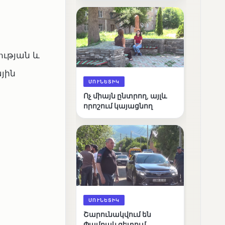
արդյունքները
ության և
յին
ՄՈՒՆԵՏԻԿ
Ոչ միայն ընտրող, այլև
որոշում կայացնող
ՄՈՒՆԵՏԻԿ
Շարունակվում են
Փամբակ գետում