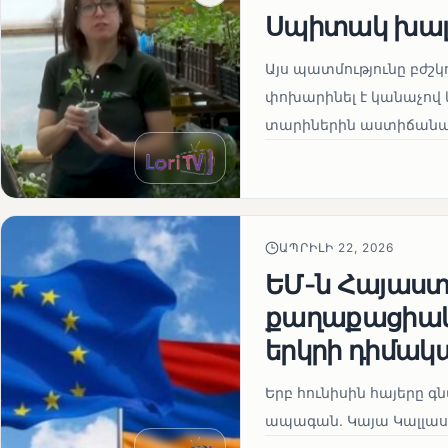
Սպիտակ խալ
Այս պատմությունը բժշկ
փոխարինել է կանաչով 
տարիներին աստիճանաբ
ԱՊՐԻԼԻ 22, 2026
ԵՄ-ն Հայաստա
քաղաքացիակա
երկրի դիմակ
Երբ հունիսին հայերը գ
ապագան. Կայա Կալլաս