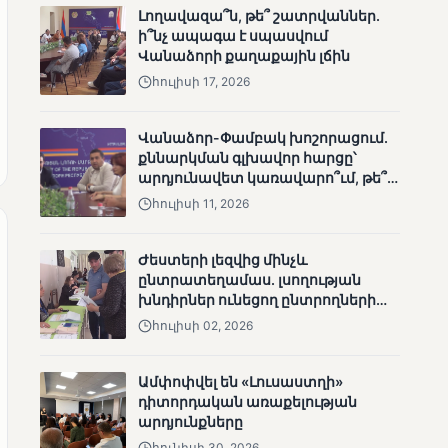
Լողավազա՞ն, թե՞ շատրվաններ.
ՄՈՒՆԵՏԻԿ
ի՞նչ ապագա է սպասվում
Մատչելի
Վանաձորի քաղաքային լճին
ընտրություններ.
ձեռքբերումներ և
հուլիսի 17, 2026
բացթողումներ
Վանաձոր-Փամբակ խոշորացում.
քննարկման գլխավոր հարցը՝
արդյունավետ կառավարո՞ւմ, թե՞
քաղաքական նպատակ
հուլիսի 11, 2026
Ժեստերի լեզվից մինչև
ՄՈՒՆԵՏԻԿ
ընտրատեղամաս. լսողության
խնդիրներ ունեցող ընտրողների
Ամփոփվել են 2005
ճանապարհը
տեղամասերի
հուլիսի 02, 2026
արդյունքները
Ամփոփվել են «Լուսաստղի»
դիտորդական առաքելության
արդյունքները
հունիսի 30, 2026