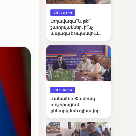
ՄՈՒՆԵՏԻԿ
Լողավազա՞ն, թե՞
շատրվաններ. ի՞նչ
ապագա է սպասվում
Վանաձորի քաղաքային
լճին
ՄՈՒՆԵՏԻԿ
Վանաձոր-Փամբակ
խոշորացում.
քննարկման գլխավոր
հարցը՝ արդյունավետ
կառավարո՞ւմ, թե՞
քաղաքական նպատակ