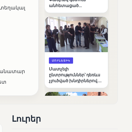
անհետացած
 տեղակալ
անչափահասների
որոնողական
աշխատանքները
ՄՈՒՆԵՏԻԿ
Մատչելի
ամանատար
ընտրություններ՝ դեռևս
չլուծված խնդիրներով.
ետ
«Լուսաստղի»
դիտորդական
առաքելության
արդյունքները
Լուրեր