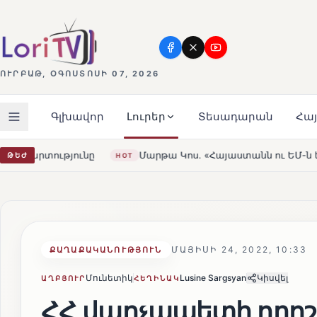
ՈՒՐԲԱԹ, ՕԳՈՍՏՈՍԻ 07, 2026
Գլխավոր
Լուրեր
Տեսադարան
Հա
Մարթա Կոս. «Հայաստանն ու ԵՄ-ն երբեք այսքան մոտ չեն եղել»
ԹԵԺ
ՄԱՅԻՍԻ 24, 2022, 10:33
ՔԱՂԱՔԱԿԱՆՈՒԹՅՈՒՆ
Մունետիկ
Lusine Sargsyan
Կիսվել
ԱՂԲՅՈՒՐ
ՀԵՂԻՆԱԿ
ՀՀ վարչապետի որոշմ