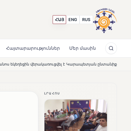
ՀԱՅ
ENG
RUS
Հայտարարություններ
Մեր մասին
վել է Կարապետյան ընտանիքի մեկենասությամբ
Լողավ
NEWS
ԼՐԱՀՈՍ