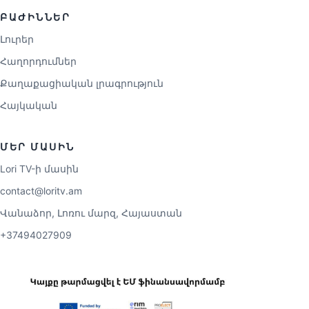
ԲԱԺԻՆՆԵՐ
Լուրեր
Հաղորդումներ
Քաղաքացիական լրագրություն
Հայկական
ՄԵՐ ՄԱՍԻՆ
Lori TV-ի մասին
contact@loritv.am
Վանաձոր, Լոռու մարզ, Հայաստան
+37494027909