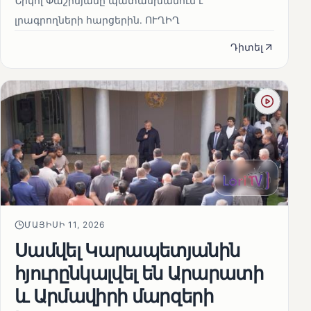
Նիկոլ Փաշինյանը պատասխանում է
լրագրողների հարցերին․ ՈՒՂԻՂ
Դիտել
ՄԱՅԻՍԻ 11, 2026
Սամվել Կարապետյանին
հյուրընկալվել են Արարատի
և Արմավիրի մարզերի