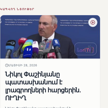
ԿԱՊՎՈՂ ՆՅՈՒԹԵՐ
ՄԱՅԻՍԻ 28, 2026
Նիկոլ Փաշինյանը
պատասխանում է
լրագրողների հարցերին․
ՈՒՂԻՂ