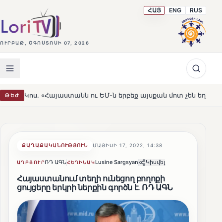
ՀԱՅ
ENG
RUS
ՈՒՐԲԱԹ, ՕԳՈՍՏՈՍԻ 07, 2026
յաստանն ու ԵՄ-ն երբեք այսքան մոտ չեն եղել»
Լեռնահ
ԹԵԺ
HOT
ՔԱՂԱՔԱԿԱՆՈՒԹՅՈՒՆ
ՄԱՅԻՍԻ 17, 2022, 14:38
ՌԴ ԱԳՆ
Lusine Sargsyan
Կիսվել
ԱՂԲՅՈՒՐ
ՀԵՂԻՆԱԿ
Հայաստանում տեղի ունեցող բողոքի
ցույցերը երկրի ներքին գործն է. ՌԴ ԱԳՆ