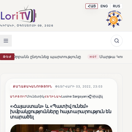
ՀԱՅ
ENG
RUS
ԿԻՐԱԿԻ, ՕԳՈՍՏՈՍԻ 09, 2026
 ընդունեց պարտությունը
Մարթա Կոս. «Հայաստանն ու Ե
ԹԵԺ
HOT
ՔԱՂԱՔԱԿԱՆՈՒԹՅՈՒՆ
ՓԵՏՐՎԱՐԻ 03, 2022, 23:03
Մունետիկ
Lusine Sargsyan
Կիսվել
ԱՂԲՅՈՒՐ
ՀԵՂԻՆԱԿ
«Հայաստան» և «Պատիվ ունեմ»
խմբակցությունները հայտարարություն են
տարածել