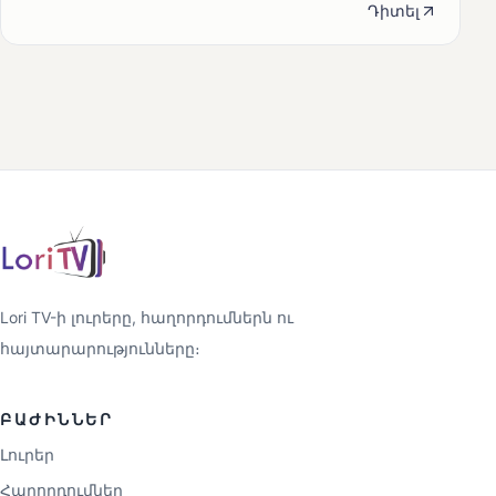
Դիտել
Lori TV-ի լուրերը, հաղորդումներն ու
հայտարարությունները։
ԲԱԺԻՆՆԵՐ
Լուրեր
Հաղորդումներ