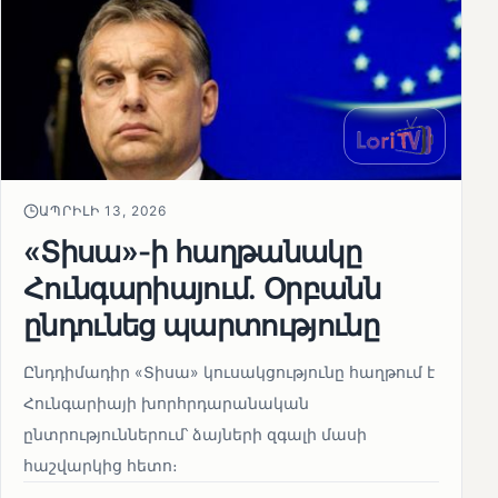
ԱՊՐԻԼԻ 13, 2026
«Տիսա»-ի հաղթանակը
Հունգարիայում․ Օրբանն
ընդունեց պարտությունը
Ընդդիմադիր «Տիսա» կուսակցությունը հաղթում է
Հունգարիայի խորհրդարանական
ընտրություններում՝ ձայների զգալի մասի
հաշվարկից հետո։