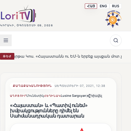
ՀԱՅ
ENG
RUS
ԿԻՐԱԿԻ, ՕԳՈՍՏՈՍԻ 09, 2026
. «Հայաստանն ու ԵՄ-ն երբեք այսքան մոտ չեն եղել»
Լ
ԹԵԺ
HOT
ՔԱՂԱՔԱԿԱՆՈՒԹՅՈՒՆ
ՍԵՊՏԵՄԲԵՐԻ 07, 2021, 12:38
Մունետիկ
Lusine Sargsyan
Կիսվել
ԱՂԲՅՈՒՐ
ՀԵՂԻՆԱԿ
«Հայաստան» և «Պատիվ ունեմ»
խմբակցությունները դիմել են
Սահմանադրական դատարան