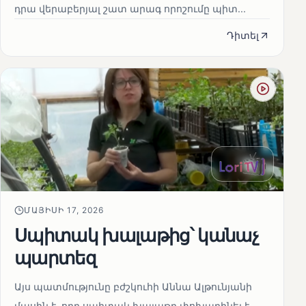
դրա վերաբերյալ շատ արագ որոշումը պիտ...
Դիտել
ՄԱՅԻՍԻ 17, 2026
Սպիտակ խալաթից՝ կանաչ
պարտեզ
Այս պատմությունը բժշկուհի Աննա Ալթունյանի
մասին է, որը սպիտակ խալաթը փոխարինել է