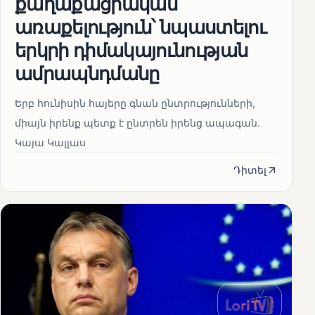
քաղաքացիական
առաքելություն՝ նպաստելու
երկրի դիմակայունության
ամրապնդմանը
Երբ հունիսին հայերը գնան ընտրությունների,
միայն իրենք պետք է ընտրեն իրենց ապագան.
Կայա Կալլաս
Դիտել