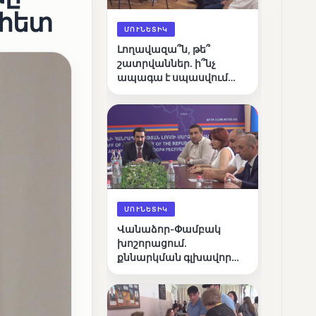
 հետ
ՄՈՒՆԵՏԻԿ
Լողավազա՞ն, թե՞
շատրվաններ. ի՞նչ
ապագա է սպասվում
Վանաձորի քաղաքային
լճին
ՄՈՒՆԵՏԻԿ
Վանաձոր-Փամբակ
խոշորացում.
քննարկման գլխավոր
հարցը՝ արդյունավետ
կառավարո՞ւմ, թե՞
քաղաքական նպատակ