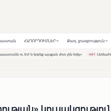
յաստան
ՀԱՂՈՐԴՈՒՄՆԵՐ
Քաղ. լրագրություն
ան մոտ չեն եղել»
Լեռնահովիտի Սուրբ Ստեփանոս եկեղ
HOT
ւթյան» կուսակցությու