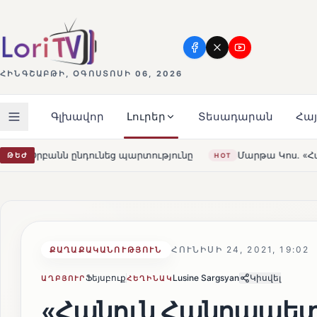
ՀԻՆԳՇԱԲԹԻ, ՕԳՈՍՏՈՍԻ 06, 2026
Գլխավոր
Լուրեր
Տեսադարան
Հա
ությունը
Մարթա Կոս. «Հայաստանն ու ԵՄ-ն երբեք այսք
ԹԵԺ
HOT
ՀՈՒՆԻՍԻ 24, 2021, 19:02
ՔԱՂԱՔԱԿԱՆՈՒԹՅՈՒՆ
Ֆեյսբուք
Lusine Sargsyan
Կիսվել
ԱՂԲՅՈՒՐ
ՀԵՂԻՆԱԿ
«Հանուն Հանրապետո