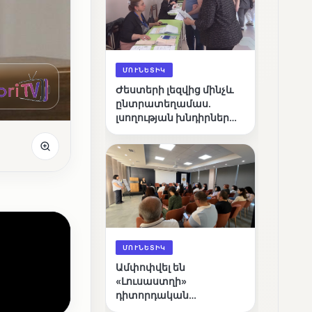
ՄՈՒՆԵՏԻԿ
Ժեստերի լեզվից մինչև
ընտրատեղամաս.
լսողության խնդիրներ
ունեցող ընտրողների
ճանապարհը
ՄՈՒՆԵՏԻԿ
Ամփոփվել են
«Լուսաստղի»
դիտորդական
առաքելության