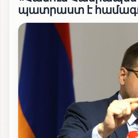
պատրաստ է համագո