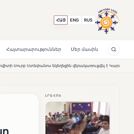
ՀԱՅ
ENG
RUS
Հայտարարություններ
Մեր մասին
եցին վերակառուցվել է Կարապետյան ընտանիքի մեկենասությա
ԼՐԱՀՈՍ
նը