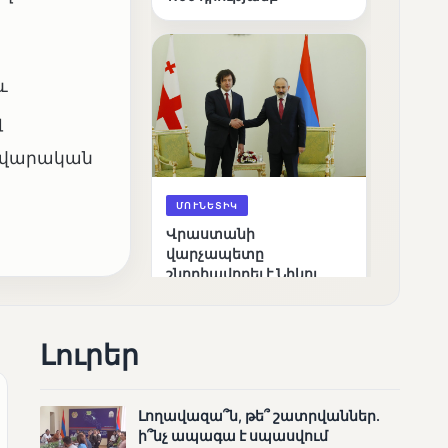
և
լ
դավարական
ՄՈՒՆԵՏԻԿ
Վրաստանի
վարչապետը
շնորհավորել է Նիկոլ
Փաշինյանին՝
ընտրություններում
հաջողության
Լուրեր
կապակցությամբ
Լողավազա՞ն, թե՞ շատրվաններ.
ի՞նչ ապագա է սպասվում