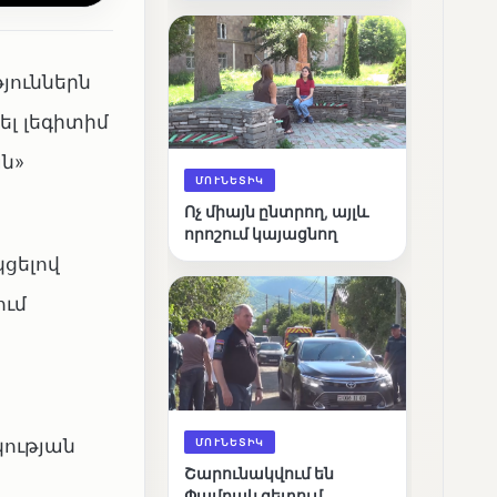
արդյունքները
յուններն
լ լեգիտիմ
ան»
ՄՈՒՆԵՏԻԿ
Ոչ միայն ընտրող, այլև
որոշում կայացնող
ցելով
ում
կության
ՄՈՒՆԵՏԻԿ
Շարունակվում են
Փամբակ գետում