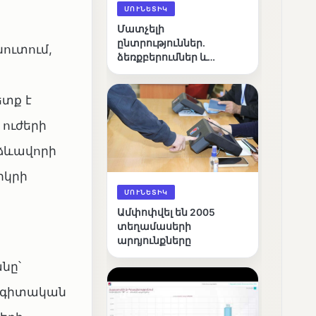
ՄՈՒՆԵՏԻԿ
Մատչելի
ընտրություններ.
ուտում,
ձեռքբերումներ և
բացթողումներ
ետք է
ուժերի
 ձևավորի
րկրի
ՄՈՒՆԵՏԻԿ
Ամփոփվել են 2005
տեղամասերի
արդյունքները
նը՝
նագիտական