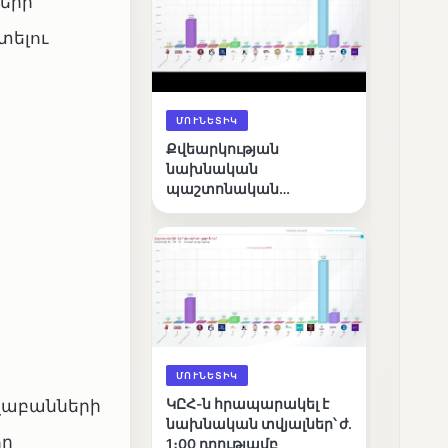
երի
ելու
ՄՈՒՆԵՏԻԿ
Քվեարկության
նախնական
պաշտոնական
արդյունքները․ ՈՒՂԻՂ
ՄՈՒՆԵՏԻԿ
վաբանների
ԿԸՀ-ն հրապարակել է
նախնական տվյալներ՝ ժ․
ող
1։00 դրությամբ