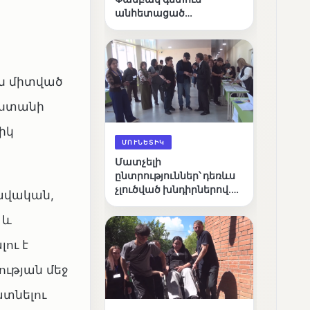
անհետացած
անչափահասների
որոնողական
աշխատանքները
ին միտված
աստանի
իկ
ՄՈՒՆԵՏԻԿ
Մատչելի
ընտրություններ՝ դեռևս
չլուծված խնդիրներով.
ավական,
«Լուսաստղի»
դիտորդական
 և
առաքելության
ու է
արդյունքները
ւթյան մեջ
ատնելու