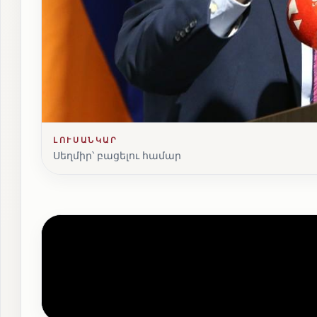
ԼՈՒՍԱՆԿԱՐ
Սեղմիր՝ բացելու համար