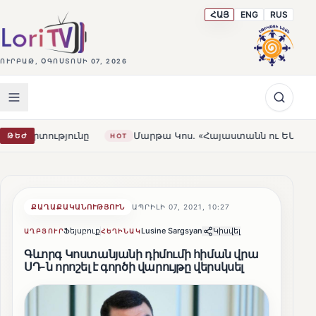
ՀԱՅ
ENG
RUS
ՈՒՐԲԱԹ, ՕԳՈՍՏՈՍԻ 07, 2026
ունը
Մարթա Կոս. «Հայաստանն ու ԵՄ-ն երբեք այսքան մո
ԹԵԺ
HOT
ՔԱՂԱՔԱԿԱՆՈՒԹՅՈՒՆ
ԱՊՐԻԼԻ 07, 2021, 10:27
Ֆեյսբուք
Lusine Sargsyan
Կիսվել
ԱՂԲՅՈՒՐ
ՀԵՂԻՆԱԿ
Գևորգ Կոստանյանի դիմումի հիման վրա
ՍԴ-ն որոշել է գործի վարույթը վերսկսել