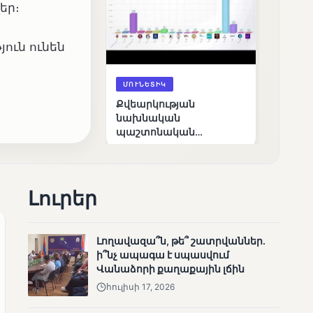
եր։
ուն ունեն
ՄՈՒՆԵՏԻԿ
Քվեարկության
նախնական
պաշտոնական
արդյունքները․ ՈՒՂԻՂ
Լուրեր
Լողավազա՞ն, թե՞ շատրվաններ.
ի՞նչ ապագա է սպասվում
ՄՈՒՆԵՏԻԿ
Վանաձորի քաղաքային լճին
ԿԸՀ-ն հրապարակել է
հուլիսի 17, 2026
նախնական տվյալներ՝ ժ․
1։00 դրությամբ