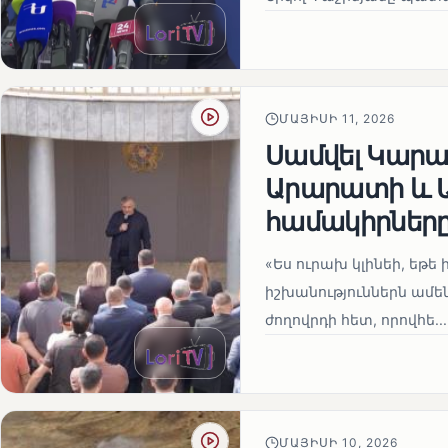
ՄԱՅԻՍԻ 11, 2026
Սամվել Կարապ
Արարատի և Ա
համակիրներ
«Ես ուրախ կլինեի, եթե ի
իշխանություններն ամեն
ժողովրդի հետ, որովհե...
ՄԱՅԻՍԻ 10, 2026