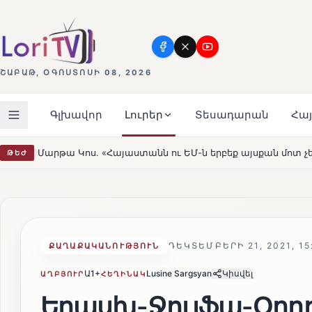
ՇԱԲԱԹ, ՕԳՈՍՏՈՍԻ 08, 2026
Գլխավոր
Լուրեր
Տեսադարան
Հա
 ու ԵՄ-ն երբեք այսքան մոտ չեն եղել»
Լեռնահովիտի Ս
ԹԵԺ
HOT
ԴԵԿՏԵՄԲԵՐԻ 21, 2021, 15
ՔԱՂԱՔԱԿԱՆՈՒԹՅՈՒՆ
Ա1+
Lusine Sargsyan
Կիսվել
ԱՂԲՅՈՒՐ
ՀԵՂԻՆԱԿ
Երասխ-Ջուլֆա-Օրդ