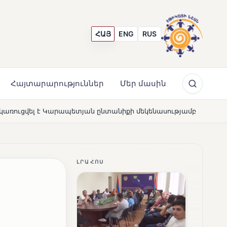
ՀԱՅ
ENG
RUS
Հայտարարություններ
Մեր մասին
անիքի մեկենասությամբ
Լողավազա՞ն, թե՞ շատրվաննե
NEWS
ԼՐԱՀՈՍ