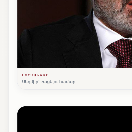
ԼՈՒՍԱՆԿԱՐ
Սեղմիր՝ բացելու համար