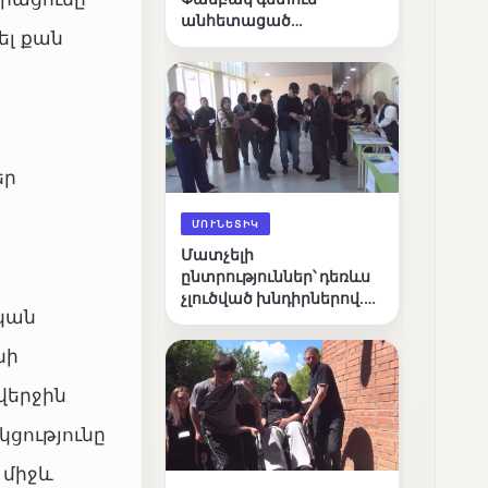
անհետացած
ել քան
անչափահասների
որոնողական
աշխատանքները
եր
ՄՈՒՆԵՏԻԿ
Մատչելի
ընտրություններ՝ դեռևս
չլուծված խնդիրներով.
կան
«Լուսաստղի»
դիտորդական
նի
առաքելության
արդյունքները
վերջին
ցությունը
 միջև