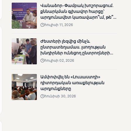
Վանաձոր-Փամբակ խոշորացում.
քննարկման գլխավոր հարցը՝
արդյունավետ կառավարո՞ւմ, թե՞
քաղաքական նպատակ
հուլիսի 11, 2026
Ժեստերի լեզվից մինչև
ընտրատեղամաս. լսողության
խնդիրներ ունեցող ընտրողների
ճանապարհը
հուլիսի 02, 2026
ՄՈՒՆԵՏԻԿ
Վրաստանի
վարչապետը
Ամփոփվել են «Լուսաստղի»
շնորհավորել է Նիկոլ
դիտորդական առաքելության
Փաշինյանին՝
արդյունքները
ընտրություններում
հունիսի 30, 2026
հաջողության
կապակցությամբ