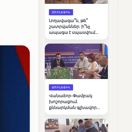
ՄՈՒՆԵՏԻԿ
Լողավազա՞ն, թե՞
շատրվաններ. ի՞նչ
ապագա է սպասվում
Վանաձորի քաղաքային
լճին
ՄՈՒՆԵՏԻԿ
Վանաձոր-Փամբակ
խոշորացում.
քննարկման գլխավոր
հարցը՝ արդյունավետ
կառավարո՞ւմ, թե՞
քաղաքական նպատակ