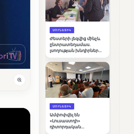
ՄՈՒՆԵՏԻԿ
Ժեստերի լեզվից մինչև
ընտրատեղամաս.
լսողության խնդիրներ
ունեցող ընտրողների
ճանապարհը
ՄՈՒՆԵՏԻԿ
Ամփոփվել են
«Լուսաստղի»
դիտորդական
առաքելության