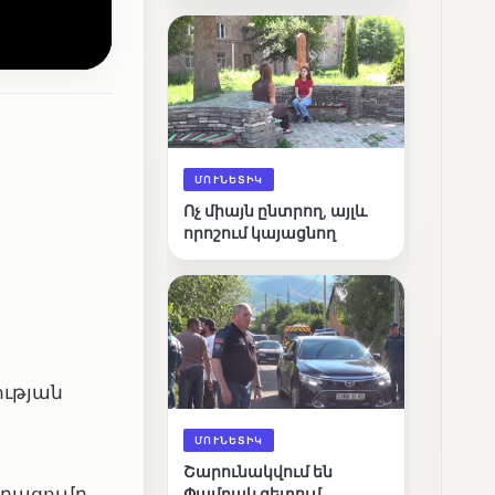
արդյունքները
ՄՈՒՆԵՏԻԿ
Ոչ միայն ընտրող, այլև
որոշում կայացնող
ության
ՄՈՒՆԵՏԻԿ
Շարունակվում են
րացումը
Փամբակ գետում