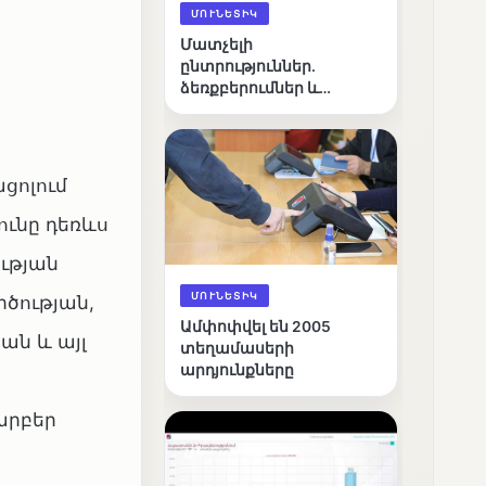
ՄՈՒՆԵՏԻԿ
Մատչելի
ընտրություններ.
ձեռքբերումներ և
բացթողումներ
ցոլում
ունը դեռևս
ության
ՄՈՒՆԵՏԻԿ
րծության,
Ամփոփվել են 2005
ան և այլ
տեղամասերի
արդյունքները
արբեր