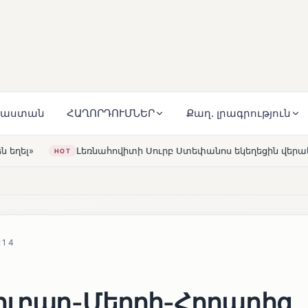
յաստան
ՀԱՂՈՐԴՈՒՄՆԵՐ
Քաղ. լրագրություն
ուրբ Ստեփանոս եկեղեցին վերակառուցվել է Կարապետյան ընտ
:14
ուբադ-Մեղրի-Հորադիզ