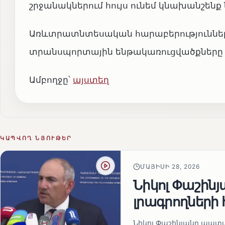
շրջանակներում հույս ունեմ կնախանշենք
Առևտրատնտեսական հարաբերություններ
տրանսպորտային ենթակառուցվածքները 
Ամբողջը՝
այստեղ
ԿԱՊՎՈՂ ՆՅՈՒԹԵՐ
ՄԱՅԻՍԻ 28, 2026
Նիկոլ Փաշին
լրագրողների 
Նիկոլ Փաշինյանը պատա