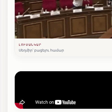
ԼՈՒՍԱՆԿԱՐ
Սեղմիր՝ բացելու համար