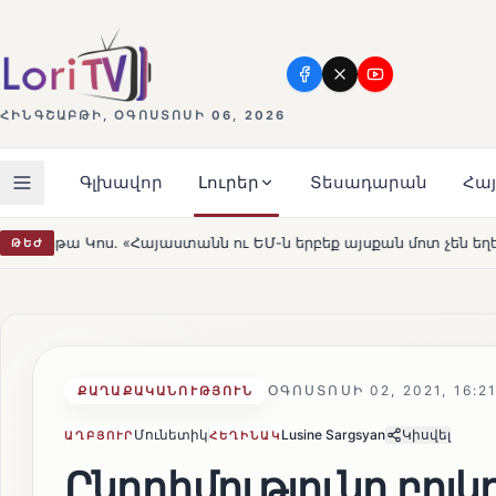
ՀԻՆԳՇԱԲԹԻ, ՕԳՈՍՏՈՍԻ 06, 2026
Գլխավոր
Լուրեր
Տեսադարան
Հա
ԵՄ-ն երբեք այսքան մոտ չեն եղել»
Լեռնահովիտի Սուր
ԹԵԺ
HOT
ՕԳՈՍՏՈՍԻ 02, 2021, 16:2
ՔԱՂԱՔԱԿԱՆՈՒԹՅՈՒՆ
Մունետիկ
Lusine Sargsyan
Կիսվել
ԱՂԲՅՈՒՐ
ՀԵՂԻՆԱԿ
Ընդդիմությունը բոյկ