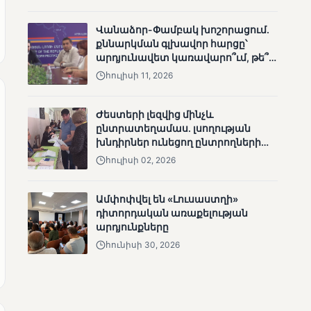
անհետացած
անչափահասների
Վանաձոր-Փամբակ խոշորացում.
որոնողական
քննարկման գլխավոր հարցը՝
աշխատանքները
արդյունավետ կառավարո՞ւմ, թե՞
քաղաքական նպատակ
հուլիսի 11, 2026
Ժեստերի լեզվից մինչև
ընտրատեղամաս. լսողության
խնդիրներ ունեցող ընտրողների
ՄՈՒՆԵՏԻԿ
ճանապարհը
հուլիսի 02, 2026
Մատչելի
ընտրություններ՝ դեռևս
չլուծված խնդիրներով.
Ամփոփվել են «Լուսաստղի»
«Լուսաստղի»
դիտորդական առաքելության
դիտորդական
արդյունքները
առաքելության
հունիսի 30, 2026
արդյունքները