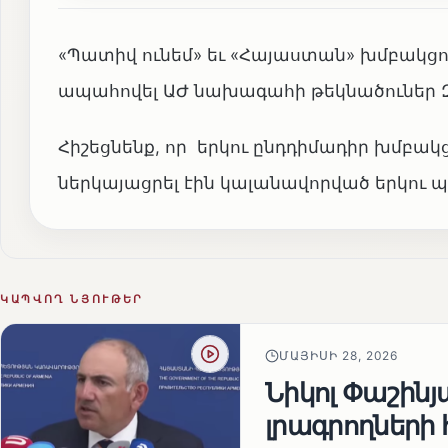
«Պատիվ ունեմ» եւ «Հայաստան» խմբակցու
ապահովել ԱԺ նախագահի թեկնածուներ Զա
Հիշեցնենք, որ երկու ընդդիմադիր խմբա
ներկայացրել էին կալանավորված երկու 
ԿԱՊՎՈՂ ՆՅՈՒԹԵՐ
ՄԱՅԻՍԻ 28, 2026
Նիկոլ Փաշին
լրագրողների 