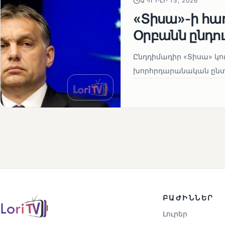
ԱՊՐԻԼԻ 13, 2026
«Տիսա»-ի հա
Օրբանն ընդո
Ընդդիմադիր «Տիսա» կու
խորհրդարանական ընտրո
ԲԱԺԻՆՆԵՐ
Լուրեր