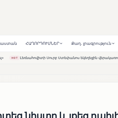
յաստան
ՀԱՂՈՐԴՈՒՄՆԵՐ
Քաղ. լրագրություն
բ Ստեփանոս եկեղեցին վերակառուցվել է Կարապետյան ընտանիք
1
ոտեց նիստը և լքեց դահլ