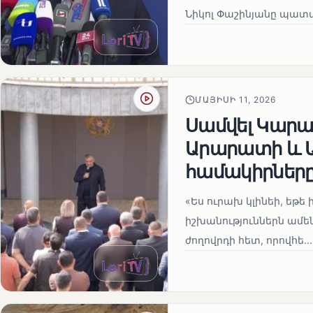
Նիկոլ Փաշինյանը պատա
ՄԱՅԻՍԻ 11, 2026
Սամվել Կարապ
Արարատի և Ա
համակիրներ
«Ես ուրախ կլինեի, եթե ի
իշխանություններն ամեն
ժողովրդի հետ, որովհե...