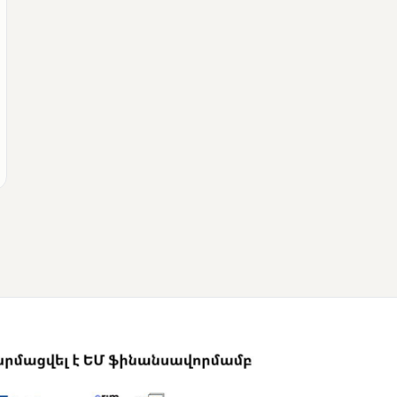
ՄՈՒՆԵՏԻԿ
Վրաստանի
վարչապետը
շնորհավորել է Նիկոլ
Փաշինյանին՝
ընտրություններում
հաջողության
կապակցությամբ