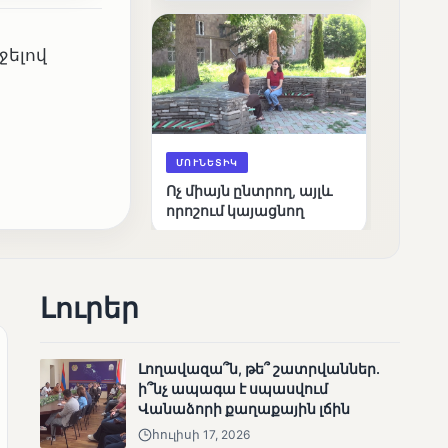
արդյունքները
ջելով
ՄՈՒՆԵՏԻԿ
Ոչ միայն ընտրող, այլև
որոշում կայացնող
Լուրեր
Լողավազա՞ն, թե՞ շատրվաններ.
ի՞նչ ապագա է սպասվում
ՄՈՒՆԵՏԻԿ
Վանաձորի քաղաքային լճին
Շարունակվում են
հուլիսի 17, 2026
Փամբակ գետում