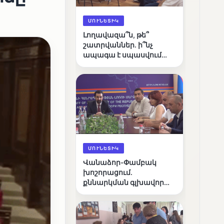
ՄՈՒՆԵՏԻԿ
Լողավազա՞ն, թե՞
շատրվաններ. ի՞նչ
ապագա է սպասվում
Վանաձորի քաղաքային
լճին
ՄՈՒՆԵՏԻԿ
Վանաձոր-Փամբակ
խոշորացում.
քննարկման գլխավոր
հարցը՝ արդյունավետ
կառավարո՞ւմ, թե՞
քաղաքական նպատակ