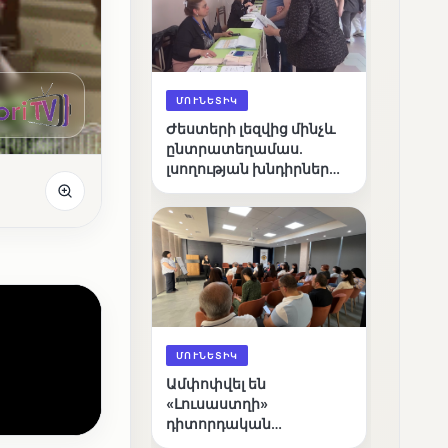
ՄՈՒՆԵՏԻԿ
Ժեստերի լեզվից մինչև
ընտրատեղամաս.
լսողության խնդիրներ
ունեցող ընտրողների
ճանապարհը
ՄՈՒՆԵՏԻԿ
Ամփոփվել են
«Լուսաստղի»
դիտորդական
առաքելության