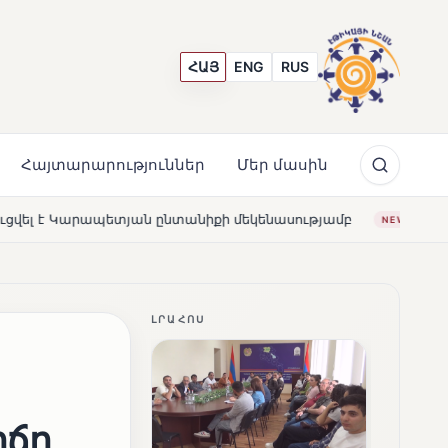
ՀԱՅ
ENG
RUS
Հայտարարություններ
Մեր մասին
ի մեկենասությամբ
Լողավազա՞ն, թե՞ շատրվաններ. ի
NEWS
ԼՐԱՀՈՍ
իճը