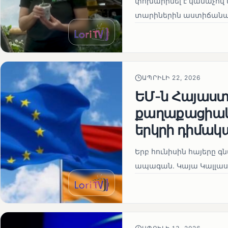
փոխարինել է կանաչով 
տարիներին աստիճանաբ
ԱՊՐԻԼԻ 22, 2026
ԵՄ-ն Հայաստա
քաղաքացիակա
երկրի դիմակ
Երբ հունիսին հայերը գ
ապագան. Կայա Կալլաս