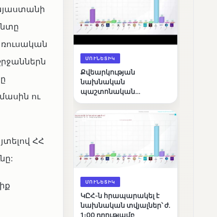
Հայաստանի
անտը
 ռուսական
ՄՈՒՆԵՏԻԿ
շրջաններն
Քվեարկության
նը
նախնական
պաշտոնական
մասին ու
արդյունքները․ ՈՒՂԻՂ
յտելով ՀՀ
նը:
ՄՈՒՆԵՏԻԿ
իք
ԿԸՀ-ն հրապարակել է
նախնական տվյալներ՝ ժ․
1։00 դրությամբ