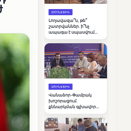
ժ
ՄՈՒՆԵՏԻԿ
Լողավազա՞ն, թե՞
շատրվաններ. ի՞նչ
ապագա է սպասվում
Վանաձորի քաղաքային
լճին
ՄՈՒՆԵՏԻԿ
Վանաձոր-Փամբակ
խոշորացում.
քննարկման գլխավոր
հարցը՝ արդյունավետ
կառավարո՞ւմ, թե՞
քաղաքական նպատակ