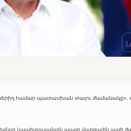
արքներիդ համար պատասխան տալու ժամանակը». 
ցնող կապիտուլյանտն այսօր մարզային այցի 