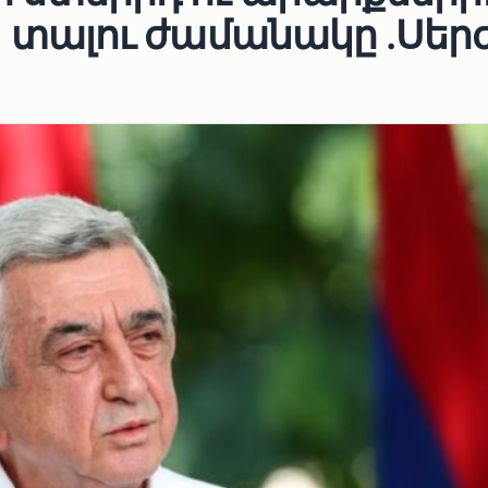
ալու ժամանակը .Սեր