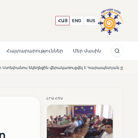
ՀԱՅ
ENG
RUS
Հայտարարություններ
Մեր մասին
ուցվել է Կարապետյան ընտանիքի մեկենասությամբ
Լո
NEWS
ԼՐԱՀՈՍ
դ