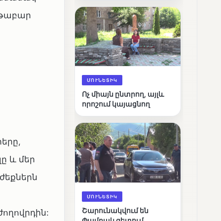
արդյունքները
ոթաբար
ՄՈՒՆԵՏԻԿ
Ոչ միայն ընտրող, այլև
որոշում կայացնող
երը,
ը և մեր
ժեքներն
ՄՈՒՆԵՏԻԿ
Շարունակվում են
ժողովրդին:
Փամբակ գետում