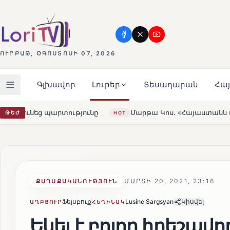
ՈՒՐԲԱԹ, ՕԳՈՍՏՈՍԻ 07, 2026
Գլխավոր
Լուրեր
Տեսադարան
Հա
Մարթա Կոս. «Հայաստանն ու ԵՄ-ն երբեք այսքան մոտ չեն եղ
ԹԵԺ
HOT
ՄԱՐՏԻ 20, 2021, 23:16
ՔԱՂԱՔԱԿԱՆՈՒԹՅՈՒՆ
Ֆեյսբուք
Lusine Sargsyan
Կիսվել
ԱՂԲՅՈՒՐ
ՀԵՂԻՆԱԿ
Եկել է բոլոր հրեշավ