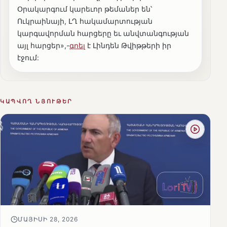
Օրակարգում կարեւոր թեմաներ են՝
Ուկրաինայի, ԼՂ հակամարտության
կարգավորման հարցերը եւ անվտանգության
այլ հարցեր»,-
գրել
է Լինդեն Թվիթթերի իր
էջում:
ԿԱՊՎՈՂ ՆՅՈՒԹԵՐ
ՄԱՅԻՍԻ 28, 2026