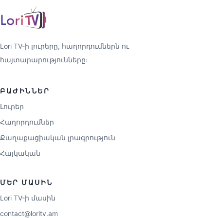
Lori TV-ի լուրերը, հաղորդումներն ու
հայտարարությունները։
ԲԱԺԻՆՆԵՐ
Լուրեր
Հաղորդումներ
Քաղաքացիական լրագրություն
Հայկական
ՄԵՐ ՄԱՍԻՆ
Lori TV-ի մասին
contact@loritv.am