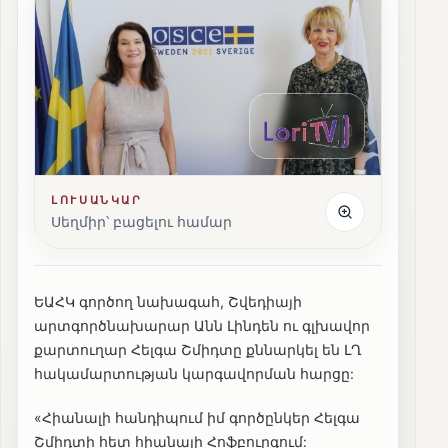
ԼՈՒՍԱՆԿԱՐ
Սեղմիր՝ բացելու համար
ԵԱՀԿ գործող նախագահ, Շվեդիայի
արտգործնախարար Անն Լինդեն ու գլխավոր
քարտուղար Հելգա Շմիդտը քննարկել են ԼՂ
հակամարտության կարգավորման հարցը:
«Հիանալի հանդիպում իմ գործընկեր Հելգա
Շմիդտի հետ հիանալի Հոֆբուրգում: