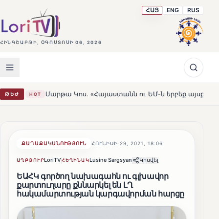
ՀԱՅ
ENG
RUS
ՀԻՆԳՇԱԲԹԻ, ՕԳՈՍՏՈՍԻ 06, 2026
Մարթա Կոս. «Հայաստանն ու ԵՄ-ն երբեք այսքան մոտ չեն եղել»
ԹԵԺ
ՔԱՂԱՔԱԿԱՆՈՒԹՅՈՒՆ
ՀՈՒՆԻՍԻ 29, 2021, 18:06
LoriTV
Lusine Sargsyan
Կիսվել
ԱՂԲՅՈՒՐ
ՀԵՂԻՆԱԿ
ԵԱՀԿ գործող նախագահն ու գլխավոր
քարտուղարը քննարկել են ԼՂ
հակամարտության կարգավորման հարցը