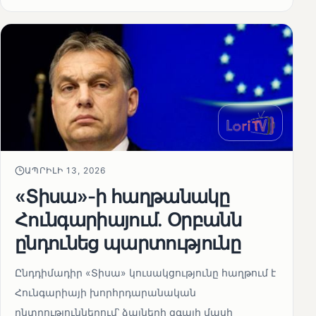
ԱՊՐԻԼԻ 13, 2026
«Տիսա»-ի հաղթանակը
Հունգարիայում․ Օրբանն
ընդունեց պարտությունը
Ընդդիմադիր «Տիսա» կուսակցությունը հաղթում է
Հունգարիայի խորհրդարանական
ընտրություններում՝ ձայների զգալի մասի