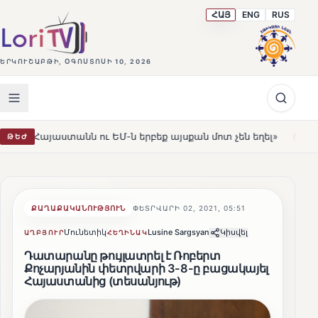
ՀԱՅ
ENG
RUS
ԵՐԿՈՒՇԱԲԹԻ, ՕԳՈՍՏՈՍԻ 10, 2026
ն ու ԵՄ-ն երբեք այսքան մոտ չեն եղել»
Լեռնահովիտի 
ԹԵԺ
HOT
ՔԱՂԱՔԱԿԱՆՈՒԹՅՈՒՆ
ՓԵՏՐՎԱՐԻ 02, 2021, 05:51
Մունետիկ
Lusine Sargsyan
Կիսվել
ԱՂԲՅՈՒՐ
ՀԵՂԻՆԱԿ
Դատարանը թույլատրել է Ռոբերտ
Քոչարյանին փետրվարի 3-8-ը բացակայել
Հայաստանից (տեսանյութ)