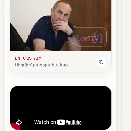
ԼՈՒՍԱՆԿԱՐ
Սեղմիր՝ բացելու համար