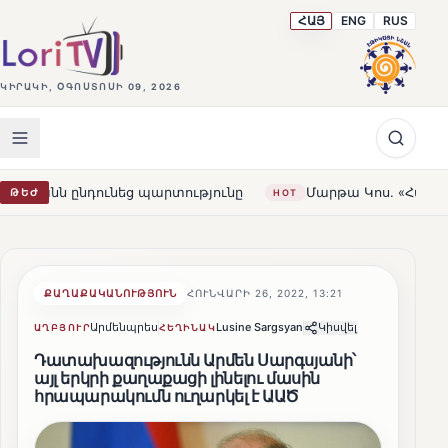
ՀԱՅ
ENG
RUS
ԿԻՐԱԿԻ, ՕԳՈՍՏՈՍԻ 09, 2026
ւնեց պարտությունը
Մարթա Կոս. «Հայաստանն ու ԵՄ-ն ե
ԹԵԺ
HOT
ՔԱՂԱՔԱԿԱՆՈՒԹՅՈՒՆ
ՀՈՒՆՎԱՐԻ 26, 2022, 13:21
Արմենպրես
Lusine Sargsyan
Կիսվել
ԱՂԲՅՈՒՐ
ՀԵՂԻՆԱԿ
Դատախազությունն Արմեն Սարգսյանի՝
այլ երկրի քաղաքացի լինելու մասին
հրապարակումն ուղարկել է ԱԱԾ