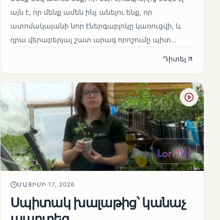
այն է, որ մենք ամեն ինչ անելու ենք, որ
ատոմակայանի նոր էներգաբլոկը կառուցվի, և
դրա վերաբերյալ շատ արագ որոշումը պիտ...
Դիտել
ՄԱՅԻՍԻ 17, 2026
Սպիտակ խալաթից՝ կանաչ
պարտեզ