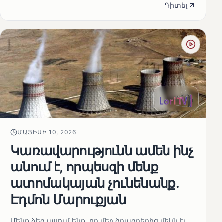
Դիտել
ՄԱՅԻՍԻ 10, 2026
Կառավարությունն ամեն ինչ
անում է, որպեսզի մենք
ատոմակայան չունենանք․
Էդմոն Մարուքյան
Մենք ձեզ ասում ենք, որ մեր ծրագրերից մեկն էլ