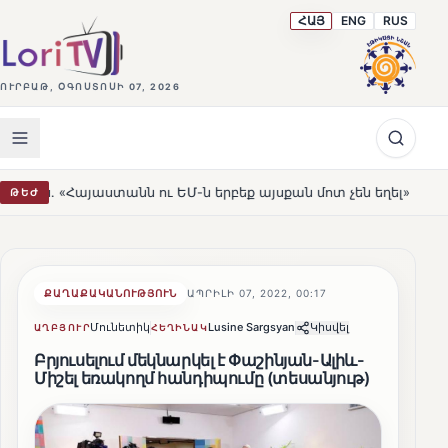
ՀԱՅ
ENG
RUS
ՈՒՐԲԱԹ, ՕԳՈՍՏՈՍԻ 07, 2026
տանն ու ԵՄ-ն երբեք այսքան մոտ չեն եղել»
Լեռնահովի
ԹԵԺ
HOT
ՔԱՂԱՔԱԿԱՆՈՒԹՅՈՒՆ
ԱՊՐԻԼԻ 07, 2022, 00:17
Մունետիկ
Lusine Sargsyan
Կիսվել
ԱՂԲՅՈՒՐ
ՀԵՂԻՆԱԿ
Բրյուսելում մեկնարկել է Փաշինյան-Ալիև-
Միշել եռակողմ հանդիպումը (տեսանյութ)