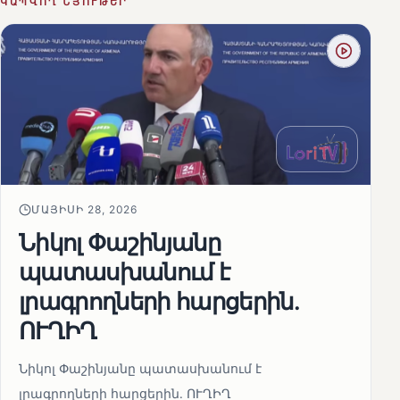
ԿԱՊՎՈՂ ՆՅՈՒԹԵՐ
ՄԱՅԻՍԻ 28, 2026
Նիկոլ Փաշինյանը
պատասխանում է
լրագրողների հարցերին․
ՈՒՂԻՂ
Նիկոլ Փաշինյանը պատասխանում է
լրագրողների հարցերին․ ՈՒՂԻՂ