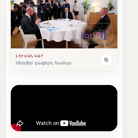
ԼՈՒՍԱՆԿԱՐ
Սեղմիր՝ բացելու համար