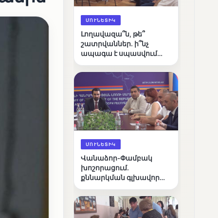
ՄՈՒՆԵՏԻԿ
Լողավազա՞ն, թե՞
շատրվաններ. ի՞նչ
ապագա է սպասվում
Վանաձորի քաղաքային
լճին
ՄՈՒՆԵՏԻԿ
Վանաձոր-Փամբակ
խոշորացում.
քննարկման գլխավոր
հարցը՝ արդյունավետ
կառավարո՞ւմ, թե՞
քաղաքական նպատակ