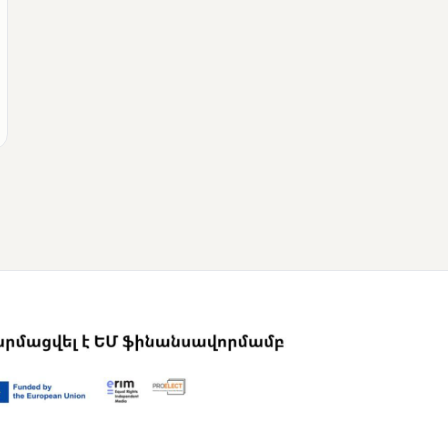
ՄՈՒՆԵՏԻԿ
Վրաստանի
վարչապետը
շնորհավորել է Նիկոլ
Փաշինյանին՝
ընտրություններում
հաջողության
կապակցությամբ