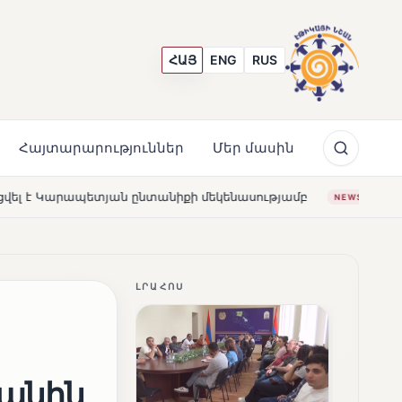
ՀԱՅ
ENG
RUS
Հայտարարություններ
Մեր մասին
տանիքի մեկենասությամբ
Լողավազա՞ն, թե՞ շատրվաննե
NEWS
ԼՐԱՀՈՍ
յանին