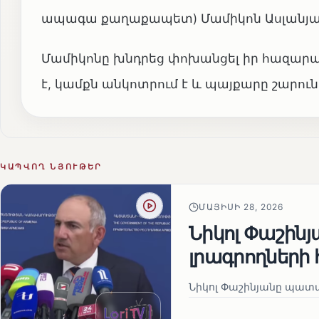
ապագա քաղաքապետ) Մամիկոն Ասլանյա
Մամիկոնը խնդրեց փոխանցել իր հազարա
է, կամքն անկոտրում է և պայքարը շարու
ԿԱՊՎՈՂ ՆՅՈՒԹԵՐ
ՄԱՅԻՍԻ 28, 2026
Նիկոլ Փաշին
լրագրողների 
Նիկոլ Փաշինյանը պատա