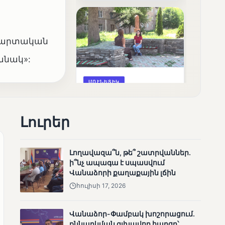
արդյունքները
 մարտական
անակ»:
ՄՈՒՆԵՏԻԿ
Ոչ միայն ընտրող, այլև
որոշում կայացնող
Լուրեր
Լողավազա՞ն, թե՞ շատրվաններ.
ի՞նչ ապագա է սպասվում
Վանաձորի քաղաքային լճին
հուլիսի 17, 2026
ՄՈՒՆԵՏԻԿ
Վանաձոր-Փամբակ խոշորացում.
Շարունակվում են
քննարկման գլխավոր հարցը՝
Փամբակ գետում