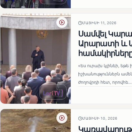
ՄԱՅԻՍԻ 11, 2026
Սամվել Կարապ
Արարատի և Ա
համակիրներ
«Ես ուրախ կլինեի, եթե ի
իշխանություններն ամեն
ժողովրդի հետ, որովհե...
ՄԱՅԻՍԻ 10, 2026
Կառավարությո