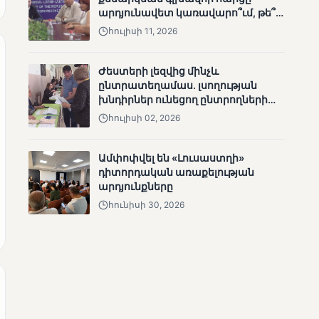
արդյունավետ կառավարո՞ւմ, թե՞
անհետացած
քաղաքական նպատակ
անչափահասների
հուլիսի 11, 2026
որոնողական
աշխատանքները
Ժեստերի լեզվից մինչև
ընտրատեղամաս. լսողության
խնդիրներ ունեցող ընտրողների
ճանապարհը
հուլիսի 02, 2026
ՄՈՒՆԵՏԻԿ
Ամփոփվել են «Լուսաստղի»
Մատչելի
դիտորդական առաքելության
ընտրություններ՝ դեռևս
արդյունքները
չլուծված խնդիրներով.
հունիսի 30, 2026
«Լուսաստղի»
դիտորդական
առաքելության
արդյունքները