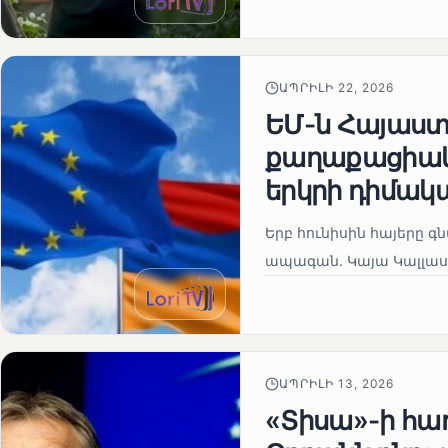
ԱՊՐԻԼԻ 22, 2026
ԵՄ-ն Հայաստա
քաղաքացիակա
երկրի դիմակ
Երբ հունիսին հայերը գ
ապագան. Կայա Կալլաս
ԱՊՐԻԼԻ 13, 2026
«Տիսա»-ի հա