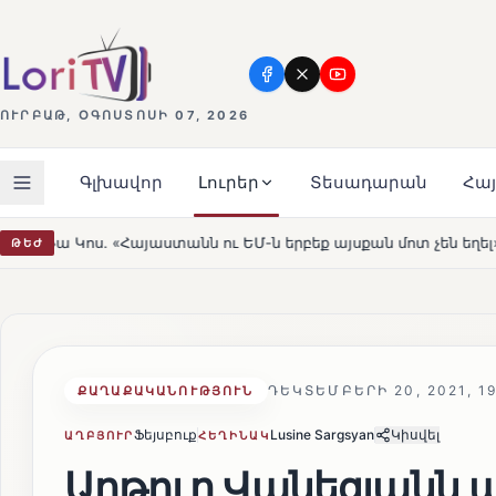
ՈՒՐԲԱԹ, ՕԳՈՍՏՈՍԻ 07, 2026
Գլխավոր
Լուրեր
Տեսադարան
Հա
ն ու ԵՄ-ն երբեք այսքան մոտ չեն եղել»
Լեռնահովիտի 
ԹԵԺ
HOT
ԴԵԿՏԵՄԲԵՐԻ 20, 2021, 19
ՔԱՂԱՔԱԿԱՆՈՒԹՅՈՒՆ
Ֆեյսբուք
Lusine Sargsyan
Կիսվել
ԱՂԲՅՈՒՐ
ՀԵՂԻՆԱԿ
Արթուր Վանեցյանն ա