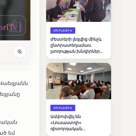
ՄՈՒՆԵՏԻԿ
Ժեստերի լեզվից մինչև
ընտրատեղամաս.
լսողության խնդիրներ
ունեցող ընտրողների
ճանապարհը
 Վաեցյանն
նեցյանը
ՄՈՒՆԵՏԻԿ
Ամփոփվել են
րեական
«Լուսաստղի»
դիտորդական
ած եմ
առաքելության