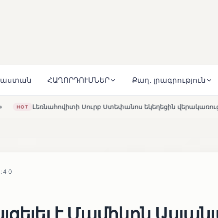
յաստան
ՀԱՂՈՐԴՈՒՄՆԵՐ
Քաղ. լրագրություն
Սուրբ Ստեփանոս եկեղեցին վերակառուցվել է Կարապետյան ըն
:40
յցելել է Մամիկոն Ասլան