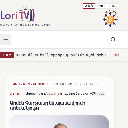
ՀԱՅ
ENG
RUS
ՇԱԲԱԹ, ՕԳՈՍՏՈՍԻ 08, 2026
ւ ԵՄ-ն երբեք այսքան մոտ չեն եղել»
Լեռնահովիտի Սո
ԹԵԺ
HOT
ՔԱՂԱՔԱԿԱՆՈՒԹՅՈՒՆ
ՕԳՈՍՏՈՍԻ 23, 2021, 14:23
Ազատություն
Lusine Sargsyan
Կիսվել
ԱՂԲՅՈՒՐ
ՀԵՂԻՆԱԿ
Արմեն Չարչյանը կկալանավորվի
(տեսանյութ)