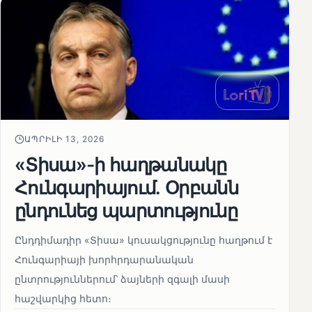
ԱՊՐԻԼԻ 13, 2026
«Տիսա»-ի հաղթանակը
Հունգարիայում․ Օրբանն
ընդունեց պարտությունը
Ընդդիմադիր «Տիսա» կուսակցությունը հաղթում է
Հունգարիայի խորհրդարանական
ընտրություններում՝ ձայների զգալի մասի
հաշվարկից հետո։