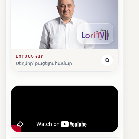
ԼՈՒՍԱՆԿԱՐ
Սեղմիր՝ բացելու համար