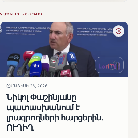
ԿԱՊՎՈՂ ՆՅՈՒԹԵՐ
ՄԱՅԻՍԻ 28, 2026
Նիկոլ Փաշինյանը
պատասխանում է
լրագրողների հարցերին․
ՈՒՂԻՂ