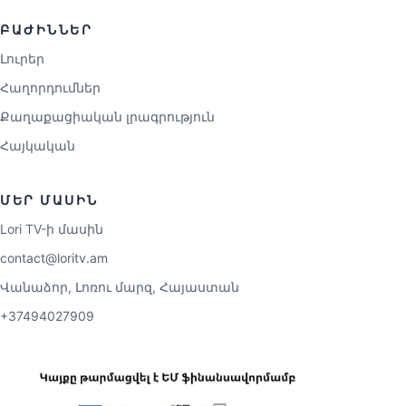
ԲԱԺԻՆՆԵՐ
Լուրեր
Հաղորդումներ
Քաղաքացիական լրագրություն
Հայկական
ՄԵՐ ՄԱՍԻՆ
Lori TV-ի մասին
contact@loritv.am
Վանաձոր, Լոռու մարզ, Հայաստան
+37494027909