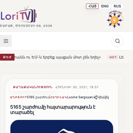
ՀԱՅ
ENG
RUS
ՇԱԲԱԹ, ՕԳՈՍՏՈՍԻ 08, 2026
-ն երբեք այսքան մոտ չեն եղել»
Լեռնահովիտի Սուրբ 
ԹԵԺ
HOT
ՔԱՂԱՔԱԿԱՆՈՒԹՅՈՒՆ
ՀՈՒՆԻՍԻ 30, 2021, 18:57
5165 շարժում
Lusine Sargsyan
Կիսվել
ԱՂԲՅՈՒՐ
ՀԵՂԻՆԱԿ
5165 շարժումը հայտարարություն է
տարածել