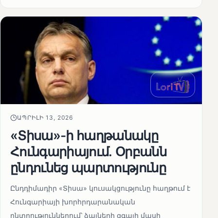
ԱՊՐԻԼԻ 13, 2026
«Տիսա»-ի հաղթանակը
Հունգարիայում․ Օրբանն
ընդունեց պարտությունը
Ընդդիմադիր «Տիսա» կուսակցությունը հաղթում է
Հունգարիայի խորհրդարանական
ընտրություններում՝ ձայների զգալի մասի