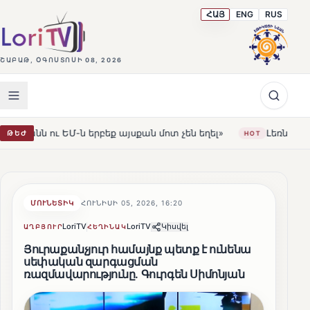
ՀԱՅ
ENG
RUS
ՇԱԲԱԹ, ՕԳՈՍՏՈՍԻ 08, 2026
բեք այսքան մոտ չեն եղել»
Լեռնահովիտի Սուրբ Ստեփան
ԹԵԺ
HOT
ՄՈՒՆԵՏԻԿ
ՀՈՒՆԻՍԻ 05, 2026, 16:20
LoriTV
LoriTV
Կիսվել
ԱՂԲՅՈՒՐ
ՀԵՂԻՆԱԿ
Յուրաքանչյուր համայնք պետք է ունենա
սեփական զարգացման
ռազմավարությունը. Գուրգեն Սիմոնյան