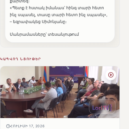
քարտեզ։
«Պետք է հստակ իմանաս՝ հինգ տարի հետո
ինչ սպասել, տասը տարի հետո ինչ սպասել»,
– եզրափակեց Սիմոնյանը։
Մանրամասները՝ տեսանյութում
ԿԱՊՎՈՂ ՆՅՈՒԹԵՐ
ՀՈՒԼԻՍԻ 17, 2026