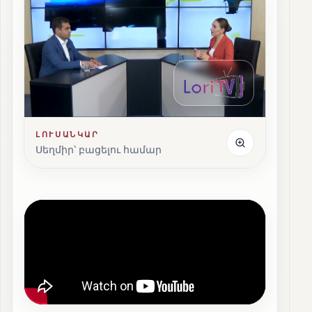
ԼՈՒՍԱՆԿԱՐ
Սեղմիր՝ բացելու համար