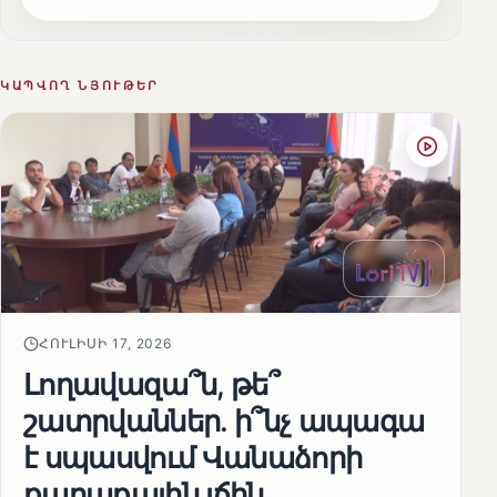
ԿԱՊՎՈՂ ՆՅՈՒԹԵՐ
ՀՈՒԼԻՍԻ 17, 2026
Լողավազա՞ն, թե՞
շատրվաններ. ի՞նչ ապագա
է սպասվում Վանաձորի
քաղաքային լճին