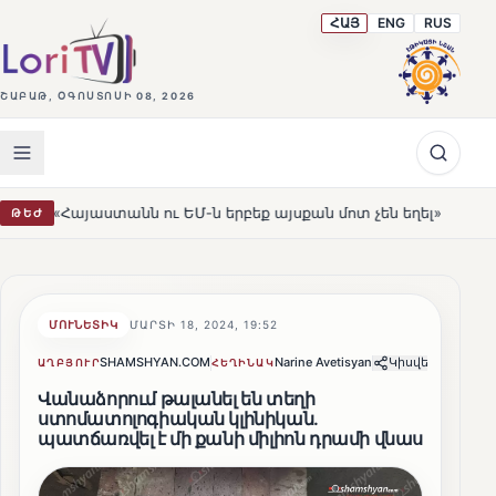
ՀԱՅ
ENG
RUS
ՇԱԲԱԹ, ՕԳՈՍՏՈՍԻ 08, 2026
 ու ԵՄ-ն երբեք այսքան մոտ չեն եղել»
Լեռնահովիտի Ս
ԹԵԺ
HOT
ՄՈՒՆԵՏԻԿ
ՄԱՐՏԻ 18, 2024, 19:52
SHAMSHYAN.COM
Narine Avetisyan
Կիսվել
ԱՂԲՅՈՒՐ
ՀԵՂԻՆԱԿ
Վանաձորում թալանել են տեղի
ստոմատոլոգիական կլինիկան.
պատճառվել է մի քանի միլիոն դրամի վնաս