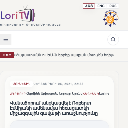
ՀԱՅ
ENG
RUS
ԵՐԿՈՒՇԱԲԹԻ, ՕԳՈՍՏՈՍԻ 10, 2026
 ու ԵՄ-ն երբեք այսքան մոտ չեն եղել»
Լեռնահովիտի Ս
ԹԵԺ
HOT
ՄՈՒՆԵՏԻԿ
ՍԵՊՏԵՄԲԵՐԻ 06, 2021, 22:33
Հերմինե Այվազյան, Նորայր Այունց
Lusine Sargsyan
ԱՂԲՅՈՒՐ
ՀԵՂԻՆԱԿ
Վանաձորում անցկացվել է Ռոբերտ
Էմմիյանի ամենամյա հեռացատկի
միջազգային գավաթի առաջնությունը