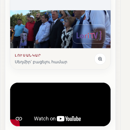
ԼՈՒՍԱՆԿԱՐ
Սեղմիր՝ բացելու համար