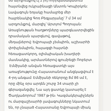
սմ արդյունքով էլ 2 րդ հորիզանականում
հայտնվեց ուկրաինացի Անտոն Կոպիրկոն:
Լավագույն եռյակը համալրեց մեր
հայրենակից Գոռ Բեգլարյանը՝ 7 մ 34 սմ
արդյունքով, մարզիչ՝ Արտյոմ Պողոսյան:
Առաջնության հաղթողները պարգևատրվեցին
դրամական պարգևով, գավաթով,
մեդալներով: Եվրոպայի չեմպիոն, աշխարհի
փոխչեմպիոն, հայազգի հայտնի
հեռացատկորդ, օլիմպիական խաղերի
մասնակից, արմատներով գյումրեցի Ռոբերտ
Էմմիյանի անվան հեռացատկի այս
առաջնությունը Հայաստանում անցկացվում է
4-րդ անգամ: Էմմիյանի ռեկորդը 8մ 86 սմ է,
որը մինչ օրս արդեն շուրջ 34 տարի չի
գերազանցվել: Նա այդ ցատկը կատարել է
Ծաղկաձորում՝ 1987 թ-ին։ Կազմակերպիչներն
ու մարզաշխարհի լավագույնները նկատում
են, որ չնայած Հայաստանը Եվրոպայի միակ