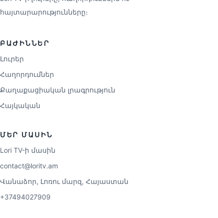
հայտարարությունները։
ԲԱԺԻՆՆԵՐ
Լուրեր
Հաղորդումներ
Քաղաքացիական լրագրություն
Հայկական
ՄԵՐ ՄԱՍԻՆ
Lori TV-ի մասին
contact@loritv.am
Վանաձոր, Լոռու մարզ, Հայաստան
+37494027909