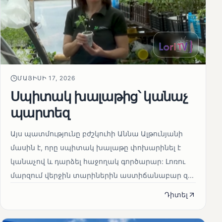
ՄԱՅԻՍԻ 17, 2026
Սպիտակ խալաթից՝ կանաչ
պարտեզ
Այս պատմությունը բժշկուհի Աննա Ալթունյանի
մասին է, որը սպիտակ խալաթը փոխարինել է
կանաչով և դարձել հաջողակ գործարար: Լոռու
մարզում վերջին տարիներին աստիճանաբար զ...
Դիտել