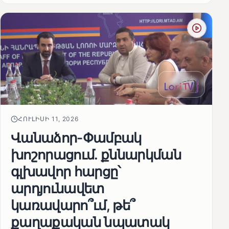
ՀՈՒԼԻՍԻ 11, 2026
Վանաձոր-Փամբակ
խոշորացում. քննարկման
գլխավոր հարցը՝
արդյունավետ
կառավարո՞ւմ, թե՞
քաղաքական նպատակ