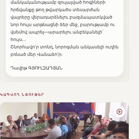
մանկականությամբ զուլալված հոգիների
հրճվանքը թող թվարկածս տեսարժան
վայրերը վերադարձնելու բազմապատկված
նոր հույս արթնացնի ձեր մեջ, բարությամբ ու
վսեմով ապրել—արարելու անբեկանելի՛
հույս...
Շնորհավո՛ր տոնդ, նորոգման անկասելի ուղին
բռնած մեր Վանաձո՛ր։
Դավիթ ԳՅՈՒԼԶԱԴՅԱՆ
ԿԱՊՎՈՂ ՆՅՈՒԹԵՐ