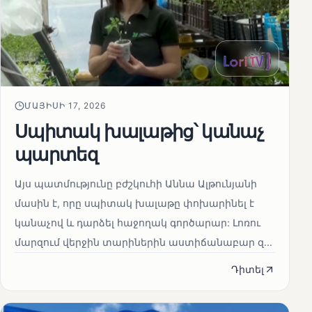
ՄԱՅԻՍԻ 17, 2026
Սպիտակ խալաթից՝ կանաչ
պարտեզ
Այս պատմությունը բժշկուհի Աննա Ալթունյանի
մասին է, որը սպիտակ խալաթը փոխարինել է
կանաչով և դարձել հաջողակ գործարար: Լոռու
մարզում վերջին տարիներին աստիճանաբար զ...
Դիտել