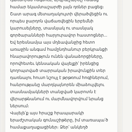
համար եկամտաշարժի լայն դռներ բացեց։
Շատ արագ մետաղակույտի վերածվեցին ու
որպես ջարդոն վաճառվեցին երբեմնի
կարուսելները, տասնյակ ու տասնյակ
գործարանների հարյուրավոր հաստոցներ...
Եվ երեսնամյա այս մղձավանջից հետո
առաջին անգամ համընդհանուր բերկրանքի
հնարավորություն ունեն վանաձորցիները,
որովհետեւ կենսական վայելքի՝ իրենցից
կողոպտված տարրական իրավունքին տեր
դառնալու հուսո նշույլ է թրթռում հոգիներում,
հանրությանը մարդկայնորեն միաձուլվելու
տասնամյակների տանջված կարոտն է
վերարթնանում ու մարմնավորվում նրանց
ներսում։
Վայելե՛ք այս հրաշք հրապարակի
երաժշտական գունաշիթերը, իմ տառապա՛ծ
համաքաղաքացիներ։ Ձեր՝ անկեղծ