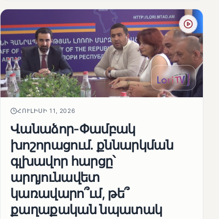
ՀՈՒԼԻՍԻ 11, 2026
Վանաձոր-Փամբակ
խոշորացում. քննարկման
գլխավոր հարցը՝
արդյունավետ
կառավարո՞ւմ, թե՞
քաղաքական նպատակ