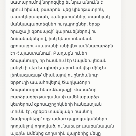
սատարումով նորոգվեց եւ նրա անունն է
կրում հիմա), թատրոն, վեց կինոթատրոն,
պատկերասրահ, թանգարաններ, տասնյակ
մանկապարտեզներ ու դպրոցներ, երեք
հրաշալի զբոսայգի՝ կարուսելներով ու
ճոճանակներով, իսկ կենտրոնական
զբոսայգու «սատանի անիվն» ամենաբարձրն
էր Հայաստանում։ Քաղաքն ուներ
ճոպանուղի, որ հասնում էր Մայմեխ լեռան
լանջն ի վեր եւ պիտի շարունակվեր մինչեւ
լեռնագագաթ՝ միանալով ու ընդհանուր
երթուղի ապահովելով Ծաղկաձորի
ճոպանուղու հետ։ Քաղաքի Վանաձոր
բարձրադիր թաղամասի ամենաբարձր
կետերում զբոսաշրջիկների հանգստյան
տունն էր, գրեթե տասնյակի հասնող
ճամբարները՝ ողջ ամառ դպրոցականների
ղողանջով ողողված, ու նաեւ բուսաբանական
այգին։ Ամենից գողտրիկ վայրերից մեկը