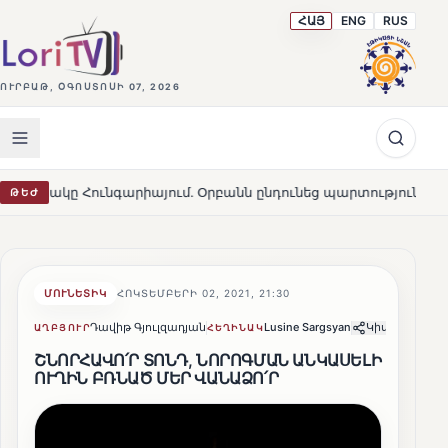
ՀԱՅ
ENG
RUS
ՈՒՐԲԱԹ, ՕԳՈՍՏՈՍԻ 07, 2026
գարիայում․ Օրբանն ընդունեց պարտությունը
Մարթա Կո
ԹԵԺ
HOT
ՄՈՒՆԵՏԻԿ
ՀՈԿՏԵՄԲԵՐԻ 02, 2021, 21:30
Դավիթ Գյուլզադյան
Lusine Sargsyan
Կիսվել
ԱՂԲՅՈՒՐ
ՀԵՂԻՆԱԿ
ՇՆՈՐՀԱՎՈ՛Ր ՏՈՆԴ, ՆՈՐՈԳՄԱՆ ԱՆԿԱՍԵԼԻ
ՈՒՂԻՆ ԲՌՆԱԾ ՄԵՐ ՎԱՆԱՁՈ՛Ր