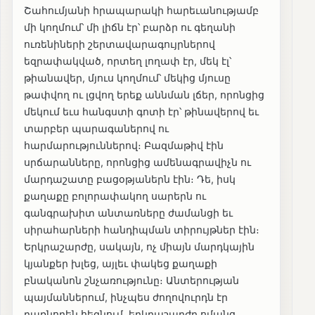
Շահումյանի հրապարակի հարեւանությամբ
մի կողմում՝ մի լիճն էր՝ բարձր ու գեղանի
ուռենիների շերտավարագույրներով
եզրափակված, որտեղ լողափ էր, մեկ էլ՝
թիանավեր, մյուս կողմում՝ մեկից մյուսը
թափվող ու լցվող երեք աննման լճեր, որոնցից
մեկում եւս հանգստի գոտի էր՝ թինավերով եւ
տարբեր պարագաներով ու
հարմարություններով։ Բազմաթիվ էին
սրճարանները, որոնցից ամենագրավիչն ու
մարդաշատը բացօթյաներն էին։ Դե, իսկ
քաղաքը բոլորափակող սարերն ու
գանգրախիտ անտառները ժամանցի եւ
սիրահարների հանդիպման տիրույթներ էին։
Երկրաշարժը, սակայն, ոչ միայն մարդկային
կյանքեր խլեց, այլեւ փակեց քաղաքի
բնականոն շնչառությունը։ Անտերության
պայմաններում, ինչպես ժողովուրդն էր
դառնորեն հեգնում, երկրաշարժը ոմանց