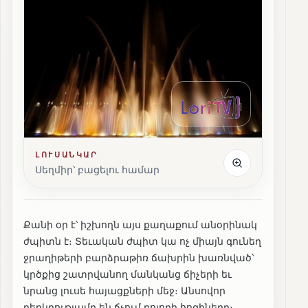
ԼՈՒՍԱՆԿԱՐ
Սեղմիր՝ բացելու համար
Քանի օր է՝ իշխողն այս քաղաքում անօրինակ
ժպիտն է։ Տեւական ժպիտ կա ոչ միայն գունեղ
ջրաղիթերի բարձրաթիռ ճախրին խառնված՝
կրծքից շատրվանող մանկանց ճիչերի եւ
նրանց լուսե հայացքների մեջ։ Անսովոր
բերկրությամբ են ճչում բոլորի հոգիները։