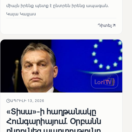
միայն իրենք պետք է ընտրեն իրենց ապագան.
Կայա Կալլաս
Դիտել
ԱՊՐԻԼԻ 13, 2026
«Տիսա»-ի հաղթանակը
Հունգարիայում․ Օրբանն
ընդունեց պարտությունը