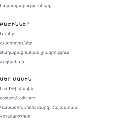
հայտարարությունները։
ԲԱԺԻՆՆԵՐ
Լուրեր
Հաղորդումներ
Քաղաքացիական լրագրություն
Հայկական
ՄԵՐ ՄԱՍԻՆ
Lori TV-ի մասին
contact@loritv.am
Վանաձոր, Լոռու մարզ, Հայաստան
+37494027909