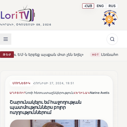
ՀԱՅ
ENG
RUS
ԿԻՐԱԿԻ, ՕԳՈՍՏՈՍԻ 09, 2026
այսքան մոտ չեն եղել»
Լեռնահովիտի Սուրբ Ստեփանոս 
ԹԵԺ
HOT
ՄՈՒՆԵՏԻԿ
ՀՈՒՆԻՍԻ 27, 2024, 19:51
Լոռի հեռուստաընկերություն
Narine Avetisyan
Կիսվ
ԱՂԲՅՈՒՐ
ՀԵՂԻՆԱԿ
Շարունակելու եմ հաջողության
պատմություններս բոլոր
ուղղություններում