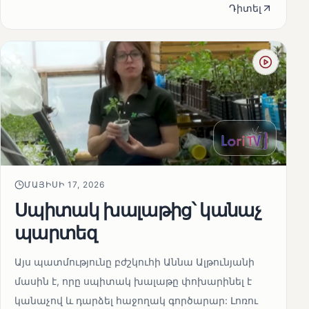
Դիտել
ՄԱՅԻՍԻ 17, 2026
Սպիտակ խալաթից՝ կանաչ
պարտեզ
Այս պատմությունը բժշկուհի Աննա Ալթունյանի
մասին է, որը սպիտակ խալաթը փոխարինել է
կանաչով և դարձել հաջողակ գործարար: Լոռու