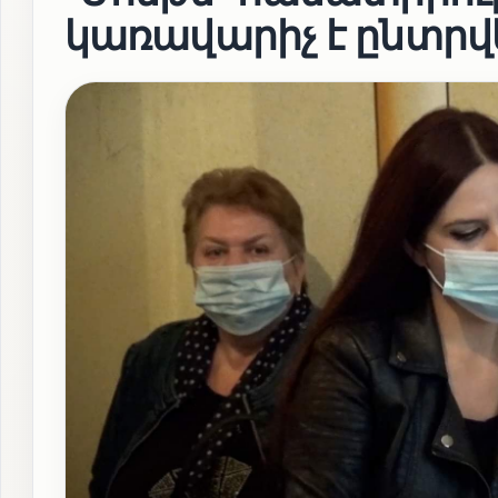
կառավարիչ է ընտրվ