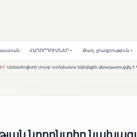
յաստան
ՀԱՂՈՐԴՈՒՄՆԵՐ
Քաղ. լրագրություն
նոս եկեղեցին վերակառուցվել է Կարապետյան ընտանիքի մեկե
ւթյան նորընտիր նախագ