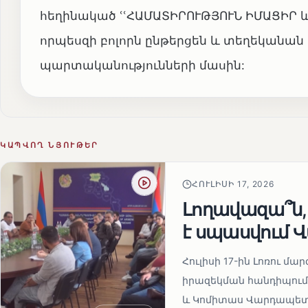
հեղինակած ՙՙՀԱՄԱՏԻՐՈՒԹՅՈՒՆ ԻՄԱՑԻՐ և Կ
որպեսզի բոլորն ընթերցեն և տեղեկանան
պարտականությունների մասին:
ԿԱՊՎՈՂ ՆՅՈՒԹԵՐ
ՀՈՒԼԻՍԻ 17, 2026
Լողավազա՞ն,
է սպասվում 
Հուլիսի 17-ին Լոռու 
իրազեկման հանդիպում,
և Կոմիտաս Վարդապետի