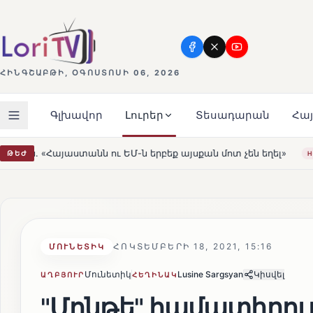
ՀԻՆԳՇԱԲԹԻ, ՕԳՈՍՏՈՍԻ 06, 2026
Գլխավոր
Լուրեր
Տեսադարան
Հա
բեք այսքան մոտ չեն եղել»
Լեռնահովիտի Սուրբ Ստեփա
ԹԵԺ
HOT
ՀՈԿՏԵՄԲԵՐԻ 18, 2021, 15:16
ՄՈՒՆԵՏԻԿ
Մունետիկ
Lusine Sargsyan
Կիսվել
ԱՂԲՅՈՒՐ
ՀԵՂԻՆԱԿ
"Մոնթե" համատիրո