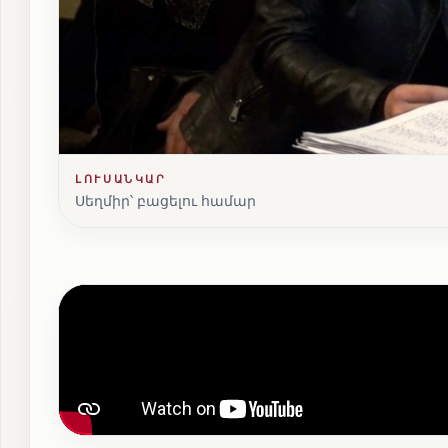
ԼՈՒՍԱՆԿԱՐ
Սեղմիր՝ բացելու համար