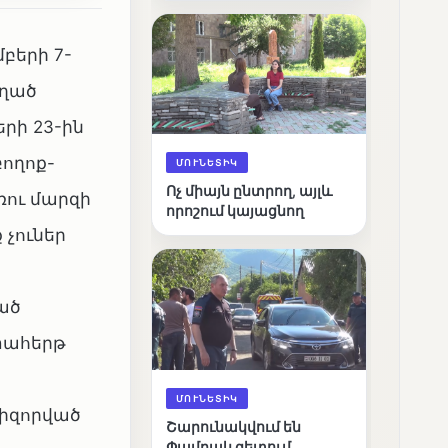
արդյունքները
բերի 7-
ղղած
րի 23-ին
ողոք-
ՄՈՒՆԵՏԻԿ
Ոչ միայն ընտրող, այլև
ռու մարզի
որոշում կայացնող
չուներ
ած
տահերթ
ՄՈՒՆԵՏԻԿ
լիզորված
Շարունակվում են
Փամբակ գետում