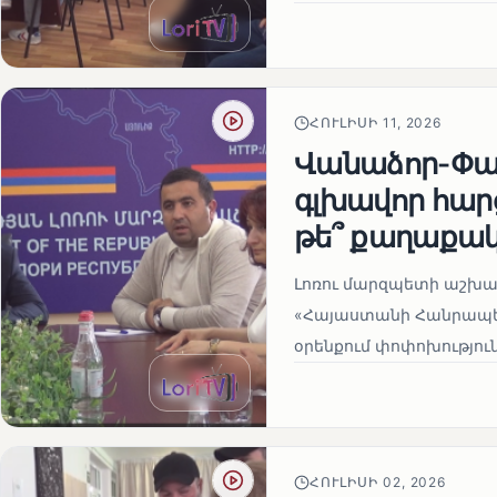
ՀՈՒԼԻՍԻ 11, 2026
Վանաձոր-Փամ
գլխավոր հար
թե՞ քաղաքա
Լոռու մարզպետի աշխա
«Հայաստանի Հանրապե
օրենքում փոփոխություն
ՀՈՒԼԻՍԻ 02, 2026