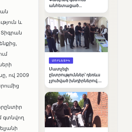
անհետացած
յան
անչափահասների
որոնողական
թյուն և
աշխատանքները
 Տիգրան
ենքից,
ում
ՄՈՒՆԵՏԻԿ
ների
Մատչելի
, ով 2009
ընտրություններ՝ դեռևս
չլուծված խնդիրներով.
արումից
«Լուսաստղի»
դիտորդական
առաքելության
արդյունքները
որընտիր
 գտնվող
ելյանի