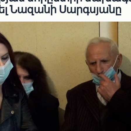
ել Նազանի Սարգսյանը