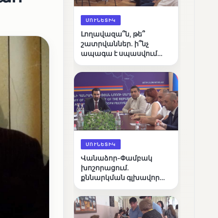
ՄՈՒՆԵՏԻԿ
Լողավազա՞ն, թե՞
շատրվաններ. ի՞նչ
ապագա է սպասվում
Վանաձորի քաղաքային
լճին
ՄՈՒՆԵՏԻԿ
Վանաձոր-Փամբակ
խոշորացում.
քննարկման գլխավոր
հարցը՝ արդյունավետ
կառավարո՞ւմ, թե՞
քաղաքական նպատակ