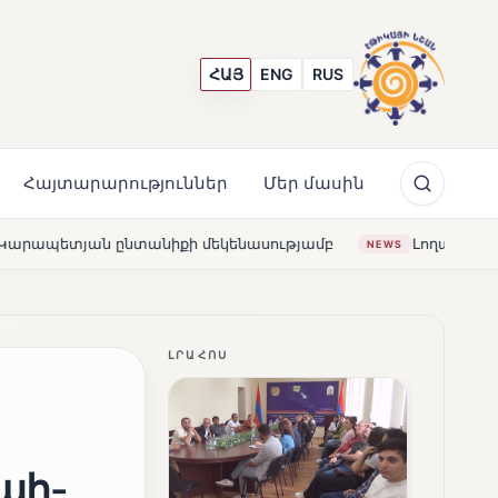
ՀԱՅ
ENG
RUS
Հայտարարություններ
Մեր մասին
նասությամբ
Լողավազա՞ն, թե՞ շատրվաններ. ի՞նչ ապա
NEWS
ԼՐԱՀՈՍ
ահ-