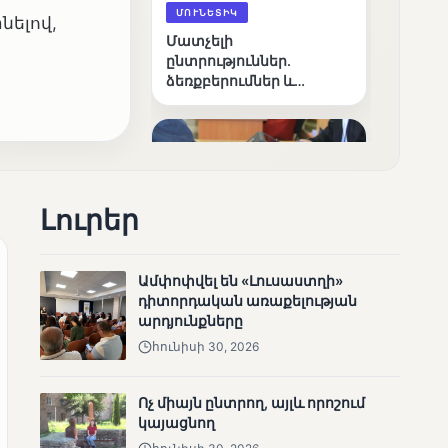
ՄՈՒՆԵՏԻԿ
նելով,
Մատչելի
ընտրություններ.
ձեռքբերումներ և
բացթողումներ
Լուրեր
ՄՈՒՆԵՏԻԿ
Ամփոփվել են «Լուսաստղի»
դիտորդական առաքելության
Ամփոփվել են 2005
արդյունքները
տեղամասերի
արդյունքները
հունիսի 30, 2026
Ոչ միայն ընտրող, այլև որոշում
կայացնող