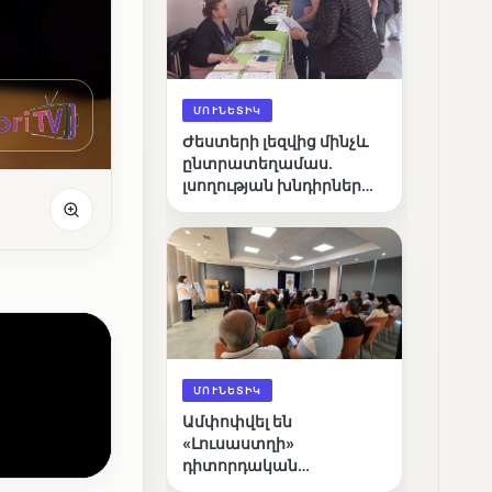
ՄՈՒՆԵՏԻԿ
Ժեստերի լեզվից մինչև
ընտրատեղամաս.
լսողության խնդիրներ
ունեցող ընտրողների
ճանապարհը
ՄՈՒՆԵՏԻԿ
Ամփոփվել են
«Լուսաստղի»
դիտորդական
առաքելության