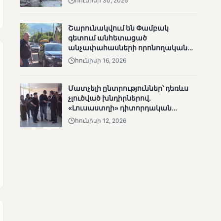
հունիսի 30, 2026
Շարունակվում են Փամբակ
գետում անհետացած
անչափահասների որոնողական
աշխատանքները
ՄՈՒՆԵՏԻԿ
հունիսի 16, 2026
Քվեարկության
նախնական
Մատչելի ընտրություններ՝ դեռևս
պաշտոնական
չլուծված խնդիրներով.
արդյունքները․ ՈՒՂԻՂ
«Լուսաստղի» դիտորդական
առաքելության արդյունքները
հունիսի 12, 2026
ՄՈՒՆԵՏԻԿ
ԿԸՀ-ն հրապարակել է
նախնական տվյալներ՝ ժ․
1։00 դրությամբ