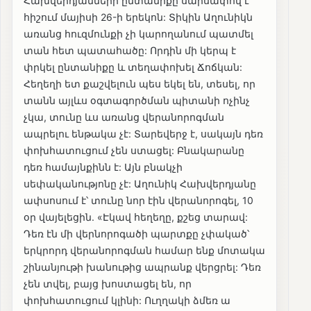
Հախվերդյանների ընտանիքը սարսափով է
հիշում մայիսի 26-ի երեկոն: Տիկին Աղունիկն
առանց հուզմունքի չի կարողանում պատմել
տան հետ պատահածը: Որդին մի կերպ է
փրկել ընտանիքը և տեղափոխել Ճոճկան:
Հեղեղի ետ քաշվելուն պես եկել են, տեսել, որ
տանն այլևս օգտագործման պիտանի ոչինչ
չկա, տունը ևս առանց վերանորոգման
ապրելու ենթակա չէ: Տարեվերջ է, սակայն դեռ
փոխհատուցում չեն ստացել: Բնակարանը
դեռ համայնքինն է: Այն բնակչի
սեփականությոնը չէ: Աղունիկ Հախվերդյանը
ափսոսում է՝ տունը նոր էին վերանորոգել, 10
օր վայելեցին. «Էկավ հեղեղը, քշեց տարավ:
Դեռ էն մի վերնորոգածի պարտքը չփակած՝
երկրորդ վերանորոգման համար ենք մոտակա
շինանյութի խանութից ապրանք վերցրել: Դեռ
չեն տվել, բայց խոստացել են, որ
փոխհատուցում կլինի: Ուղղակի ձմեռ ա