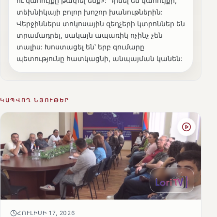
ու կահույքը թափել ենք»: Դիմել են կահույքի,
տեխնիկայի բոլոր խոշոր խանութներին:
Վերջիններս տոկոսային զեղչերի կտրոններ են
տրամադրել, սակայն ապառիկ ոչինչ չեն
տալիս: Խոստացել են՝ երբ գումարը
պետությունը հատկացնի, անպայման կանեն:
ԿԱՊՎՈՂ ՆՅՈՒԹԵՐ
ՀՈՒԼԻՍԻ 17, 2026