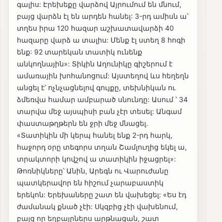
գալիս: Էրեխեքը վարձով Այրումում են մնում,
բայց վարձն էլ են արդեն հանել: 3-րդ ամիսն ա՝
տղես իրա 120 հազար աշխատավարձի 40
հազարը վարձ ա տալիս: Մենք էլ ստեղ 8 հոգի
ենք: 92 տարեկան տատիկ ունենք
անկողնային»: Տիկին Աղունիկը գիշերում է
ամառային խոհանոցում: Այստեղով ևս հեղեղն
անցել է՝ ոչնչացնելով գույքը, տեխնիկան ու
ձմեռվա համար ամբարած սնունդը: Ասում ՝ 34
տարվա մեջ այսպիսի բան չէր տեսել: Անգամ
փաստաթղթերն են ջրի մեջ մնացել.
«Տատիկին մի կերպ հանել ենք 2-րդ հարկ,
հաջորդ օրը տեգորս տղան Շամլուղից եկել ա,
տրակտորի կովշով ա տատիկին իջացրել»:
Թոռնիկները՝ Անին, Արեգն ու Վարուժանը
պատկերավոր են հիշում չարաբաստիկ
երեկոն: Երեխաները շատ են վախեցել: «Ես էդ
ժամանակ քնած չէի: Սկզբից չէի վախենում,
բայց որ եղբայրներս արթնացան, շատ