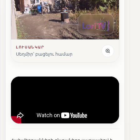
ԼՈՒՍԱՆԿԱՐ
Սեղմիր՝ բացելու համար