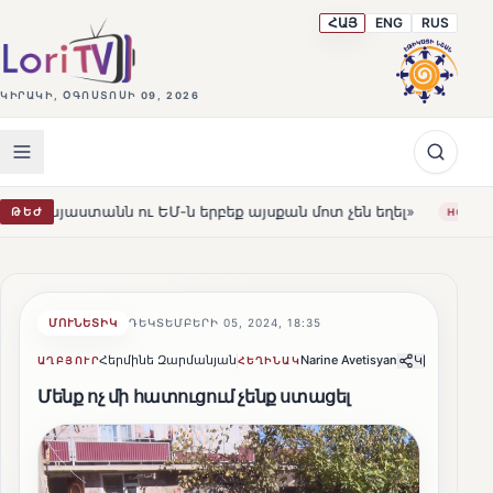
ՀԱՅ
ENG
RUS
ԿԻՐԱԿԻ, ՕԳՈՍՏՈՍԻ 09, 2026
ւ ԵՄ-ն երբեք այսքան մոտ չեն եղել»
Լեռնահովիտի Սու
ԹԵԺ
HOT
ՄՈՒՆԵՏԻԿ
ԴԵԿՏԵՄԲԵՐԻ 05, 2024, 18:35
Հերմինե Զարմանյան
Narine Avetisyan
Կիսվել
ԱՂԲՅՈՒՐ
ՀԵՂԻՆԱԿ
Մենք ոչ մի հատուցում չենք ստացել