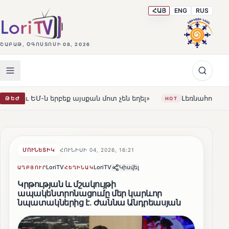
ՀԱՅ
ENG
RUS
ՇԱԲԱԹ, ՕԳՈՍՏՈՍԻ 08, 2026
սքան մոտ չեն եղել»
Լեռնահովիտի Սուրբ Ստեփանոս եկ
ԹԵԺ
HOT
ՄՈՒՆԵՏԻԿ
ՀՈՒՆԻՍԻ 04, 2026, 16:21
LoriTV
LoriTV
Կիսվել
ԱՂԲՅՈՒՐ
ՀԵՂԻՆԱԿ
Կրթության և մշակույթի
ապակենտրոնացումը մեր կարևոր
նպատակներից է․ Ժաննա Անդրեասյան