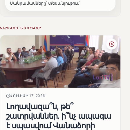
Մանրամասները՝ տեսանյութում
ԿԱՊՎՈՂ ՆՅՈՒԹԵՐ
ՀՈՒԼԻՍԻ 17, 2026
Լողավազա՞ն, թե՞
շատրվաններ. ի՞նչ ապագա
է սպասվում Վանաձորի