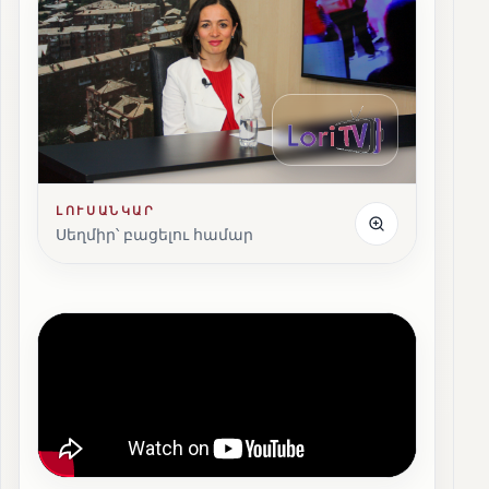
ԼՈՒՍԱՆԿԱՐ
Սեղմիր՝ բացելու համար