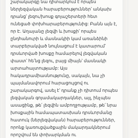
շարակարգը նա դիտարկում է որպես
ներլեզվական հարաբերություններ՝ անկախ
դրանց՝ լեզու/խոսք գոյաշերտերի հետ
ունեցած փոխհարաբերությունից: Բանն այն է,
որ Է. Աղայանը լեզվի և խոսքի՝ որպես
ընդհանուրի և մասնակիի կամ առանձինի
տարբերակված նույնացում է կատարում՝
դրսևորված խոսքը համարելով լեզվական
փաստ՝ հե՛նց լեզու, բայց միայն՝ մասնակի
արտահայտությամբ: Այս
հակադրամիասնությունը, սակայն, նա չի
պայմանավորում հարացույցով ու
շարակարգով, ասել է՝ դրանք չի դիտում որպես
լեզվական գոյամակարդակներ, այլ, ինչպես
ասացինք, թե՛ լեզվին ամբողջությամբ, թե՛ նրա
խոսքային համապատասխան դրսևորմանը
հատուկ (ներլեզվական) հարաբերություններ,
որոնք կառուցվածքային մակարդակներում
որոշվում են փոխարկման ու