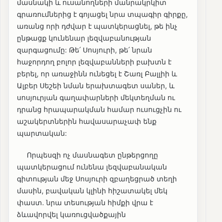
մասնակի և ուսանողների մանրակրկիտ
գրառումներից է գոյացել նրա տպագիր գիրքը,
առանց որի դժվար է պատկերացնել, թե ինչ
ընթացք կունենար լեզվաբանության
զարգացումը: Թե՛ Սոսյուրի, թե՛ նրան
հաջորդող բոլոր լեզվաբանների բախտն է
բերել, որ առաջինն ունեցել է Շառլ Բալլիի և
Ալբեր Սեշեի նման երախտագետ սաներ, և
սոսյուրյան գաղափարների մեկտեղման ու
դրանց հրապարակման համար ուսուցչին ու
աշակերտներին հավասարաչափ ենք
պարտական:
Որպեսզի ոչ մասնագետ ընթերցողը
պատկերացում ունենա լեզվաբանական
գիտության մեջ Սոսյուրի զբաղեցրած տեղի
մասին, բավական կլինի հիշատակել մեկ
փաստ. նրա տեսության հիմքի վրա է
ձևավորվել կառուցվածքային