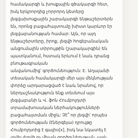
համակարգի և խոսքային գծակարգի հետ,
իսկ երկրորդից չորրորդ կետերը
լեզվախոսքային շարակարգի ենթաշերտերն
են, որոնց բացահայտումը խիստ կարևոր էր
լեզվաբանության համար: Այն, որ այդ
ենթաշերտերը, իրոք, լեզվի հոգեբանական
անցումային տիրույթին (շարակարգին) են
պատկանում, հստակ երևում է նաև դրանց
բնութագրական
անվանումից՝ գործունեություն: Է. Աղայանի
տեսական համակարգի մեր այս մեկնության
փորձը արդարացված է նաև նրանով, որ
ներդաշնակություն ենք տեսնում այս
լեզվաբանի և Վ. ֆոն Հումբոլդտի
տրամախոսական ներհակությունների
բացահայտման միջև: Չէ՞ որ լեզվի՝ որպես
գործունեության (էներգեյա) դրույթը
Հումբոլդտից է գալիս[x], իսկ նա նկատել է
տվել լեզվի ոչ միայն գործունեության, այլև