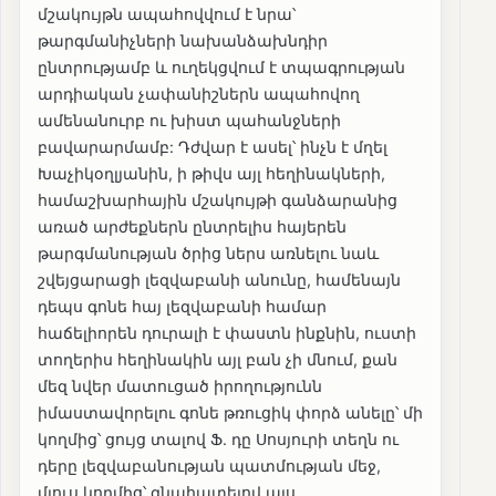
մշակույթն ապահովվում է նրա՝
թարգմանիչների նախանձախնդիր
ընտրությամբ և ուղեկցվում է տպագրության
արդիական չափանիշներն ապահովող
ամենանուրբ ու խիստ պահանջների
բավարարմամբ: Դժվար է ասել՝ ինչն է մղել
Խաչիկօղլյանին, ի թիվս այլ հեղինակների,
համաշխարհային մշակույթի գանձարանից
առած արժեքներն ընտրելիս հայերեն
թարգմանության ծրից ներս առնելու նաև
շվեյցարացի լեզվաբանի անունը, համենայն
դեպս գոնե հայ լեզվաբանի համար
հաճելիորեն դուրալի է փաստն ինքնին, ուստի
տողերիս հեղինակին այլ բան չի մնում, քան
մեզ նվեր մատուցած իրողությունն
իմաստավորելու գոնե թռուցիկ փորձ անելը՝ մի
կողմից՝ ցույց տալով Ֆ. դը Սոսյուրի տեղն ու
դերը լեզվաբանության պատմության մեջ,
մյուս կողմից՝ գնահատելով այս