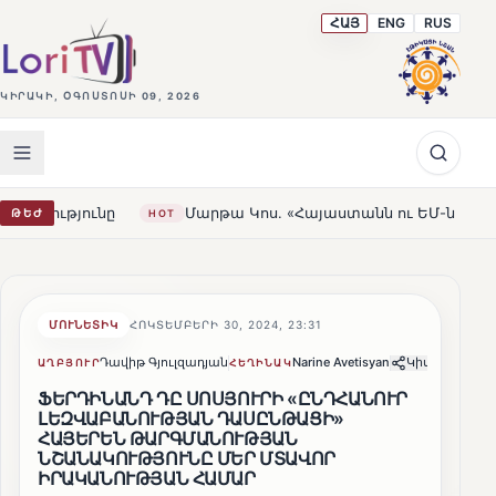
ՀԱՅ
ENG
RUS
ԿԻՐԱԿԻ, ՕԳՈՍՏՈՍԻ 09, 2026
Կոս. «Հայաստանն ու ԵՄ-ն երբեք այսքան մոտ չեն եղել»
ԹԵԺ
HOT
ՄՈՒՆԵՏԻԿ
ՀՈԿՏԵՄԲԵՐԻ 30, 2024, 23:31
Դավիթ Գյուլզադյան
Narine Avetisyan
Կիսվել
ԱՂԲՅՈՒՐ
ՀԵՂԻՆԱԿ
ՖԵՐԴԻՆԱՆԴ ԴԸ ՍՈՍՅՈՒՐԻ «ԸՆԴՀԱՆՈՒՐ
ԼԵԶՎԱԲԱՆՈՒԹՅԱՆ ԴԱՍԸՆԹԱՑԻ»
ՀԱՅԵՐԵՆ ԹԱՐԳՄԱՆՈՒԹՅԱՆ
ՆՇԱՆԱԿՈՒԹՅՈՒՆԸ ՄԵՐ ՄՏԱՎՈՐ
ԻՐԱԿԱՆՈՒԹՅԱՆ ՀԱՄԱՐ