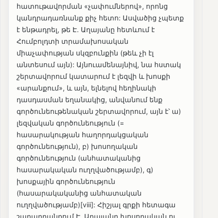
հատութավորման «չափումներով», որոնց
կանդրադառնանք քիչ հետո: Ասվածից չպետք
է ենթադրել, թե Է. Աղայանը հետևում է
Հումբոլդտի տրամախոսական
միաչափության սկզբունքին (թեև չի էլ
անտեսում այն): Այնուամենայնիվ, նա հստակ
շերտավորում կատարում է լեզվի և խոսքի
«արանքում», և այն, ելնելով հեղինակի
դասդասման եղանակից, անվանում ենք
գործունեութենական շերտավորում, այն է՝ ա)
լեզվական գործունեություն (=
հասարակության հաղորդակցական
գործունեություն), բ) խոսողական
գործունեություն (անհատականից
հասարակական ուղղվածությամբ), գ)
խոսքային գործունեություն
(հասարակականից անհատական
ուղղվածությամբ)[viii]: Հիշյալ գրքի հետագա
շարադրանքում Է. Աղայանը խոսողական ու