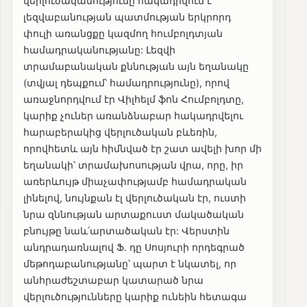
վերլուծականությունը հակադրվում է
լեզվաբանության պատմության երկրորդ
փուլի առանցքը կազմող հումբոլդտյան
համադրականությանը: Լեզվի
տրամաբանական քննության այն եղանակը
(տվյալ դեպքում՝ համադրությունը), որով
առաջնորդվում էր Վիլհելմ ֆոն Հումբոլդտը,
կարիք չուներ առանձնաբար հակադրվելու
հարաբերակից վերլուծական բևեռին,
որովհետև այն հիմնված էր շատ ավելի խոր մի
եղանակի՝ տրամախոսության վրա, որը, իր
առերևույթ միաչափությամբ համադրական
լինելով, նույնքան էլ վերլուծական էր, ուստի
նրա զննության արտաքուստ մակածական
բնույթը նաև՛արտածական էր: Վերստին
անդրադառնալով Ֆ. դը Սոսյուրի որդեգրած
մեթոդաբանությանը՝ պարտ է նկատել, որ
անհրաժեշտաբար կատարած նրա
վերլուծությունները կարիք ունեին հետագա