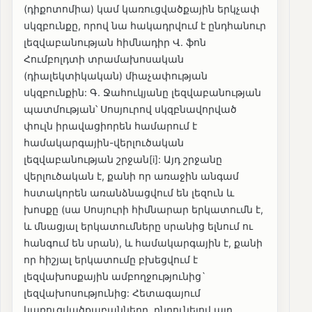
(դիքոտոմիա) կամ կառուցվածքային երկչափ
սկզբունքը, որով նա հակադրվում է ընդհանուր
լեզվաբանության հիմնադիր Վ. ֆոն
Հումբոլդտի տրամախոսական
(դիալեկտիկական) միաչափության
սկզբունքին: Գ. Ջահուկյանը լեզվաբանության
պատմության՝ Սոսյուրով սկզբնավորված
փուլն իրավացիորեն համարում է
համակարգային-վերլուծական
լեզվաբանության շրջան[i]: Այդ շրջանը
վերլուծական է, քանի որ առաջին անգամ
հստակորեն առանձնացվում են լեզուն և
խոսքը (սա Սոսյուրի հիմնարար երկատումն է,
և մնացյալ երկատումները սրանից ելնում ու
հանգում են սրան), և համակարգային է, քանի
որ հիշյալ երկատումը բխեցվում է
լեզվախոսքային ամբողջությունից`
լեզվախոսությունից: Հետագայում
կառուցվածքաբանները, ընդունելով այդ