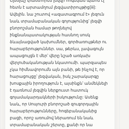
Ելմսլևը փաստորեն լեզվի հոգեկան պահն էլ
հետն է արտամղում լեզվատիրույթից[iii]:
Ավելին. նա շուտով «ազատագրում է» լեզուն
նաև տրամաբանական գոյությունից՝ լեզվի
բնորոշման համար թողնելով
ինքնանպատակության հասնող սոսկ
ձևայնացված կախումներ, գործառույթներ ու
հարաբերություններ. սա, թերևս, լավագույն
ապացույցն է մեր՝ վերը նշած առկախ
վերլուծականության նկատումի. պարզապես
չկա հիմնավորումն այն բանի, թե ինչով է, որ
հարացույցը՝ լեզվական, իսկ շարակարգը
խոսքային իրողություն է, այսինքն՝ անմեկնելի
է դառնում լեզվին ներքուստ հատուկ
գոյամակարդակների իսկությունը: Ասենք
նաև, որ Սոսյուրի բնորոշած զուգորդային
հարաբերությունները, հոգեբանականից
բացի, որոշ առումով ներառում են նաև
տրամաբանական շերտը, քանի որ նա