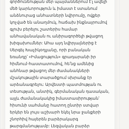
գործունեության մեր պայմաններում է՛լ ավելի
մեծ կարևորություն և իմաստ է ստանում
անձնուրաց անհատների նվիրումը, ովքեր
կոչված են անաղմուկ, հաճախ ինքնայրումով
գլուխ բերելու շատերիս համար
անհավանական ու անիրագործելի թվացող
խիզախումներ: Ահա այդ նվիրյալներից է
Սերգեյ Խաչիկօղլյանը, որի բանական
եռանդը՝ «Իմացություն» գրադարանի իր
հիմնում-հաստատումով, հե՛նց ամենից
անհնար թվացող մեր ժամանակների
մշակութային տարածքում սխրանք էր
արձանագրելու: Արվեստի պատմության ու
տեսության, անտիկ, գերմանական դասական,
այլև ժամանակակից իմաստասիրության՝
հիսունի սահմանը հատող ընտիր ստվար
երկեր են լույս աշխարհ եկել նրա ջանքերի
շնորհիվ հայերեն բարձրակարգ
թարգմանությամբ: Լեզվական բարձր