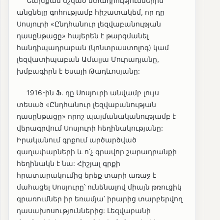
Նախքան նշված մտադրություններիս
անցնելը գոհությամբ հիշատակեմ, որ դը
Սոսյուրի «Ընդհանուր լեզվաբանության
դասընթացը» հայերեն է թարգմանել
հանդիպադրաբան (կոնտրաստոլոգ) կամ
լեզվատիպաբան Ամալյա Մուրադյանը,
խմբագիրն է Եսայի Թադևոսյանը:
1916-ին Ֆ. դը Սոսյուրի անվամբ լույս
տեսած «Ընդհանուր լեզվաբանության
դասընթացը» որոշ պայմանականությամբ է
վերագրվում Սոսյուրի հեղինակությանը:
Իրականում գրքում արծարծված
գաղափարների և ո՛չ գրավոր շարադրանքի
հեղինակն է նա: Հիշյալ գրքի
հրատարակումից երեք տարի առաջ է
մահացել Սոսյուրը՝ ունենալով միայն թռուցիկ
գրառումներ իր եռամյա՝ իրարից տարբերվող
դասախոսություններից: Լեզվաբանի