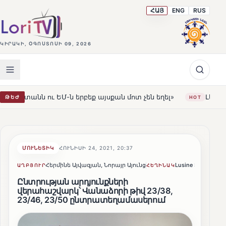
ՀԱՅ
ENG
RUS
ԿԻՐԱԿԻ, ՕԳՈՍՏՈՍԻ 09, 2026
ԵՄ-ն երբեք այսքան մոտ չեն եղել»
Լեռնահովիտի Սուրբ
ԹԵԺ
HOT
ՄՈՒՆԵՏԻԿ
ՀՈՒՆԻՍԻ 24, 2021, 20:37
Հերմինե Այվազյան, Նորայր Այունց
Lusine Sargsyan
ԱՂԲՅՈՒՐ
ՀԵՂԻՆԱԿ
Ընտրության արդյունքների
վերահաշվարկ՝ Վանաձորի թիվ 23/38,
23/46, 23/50 ընտրատեղամասերում