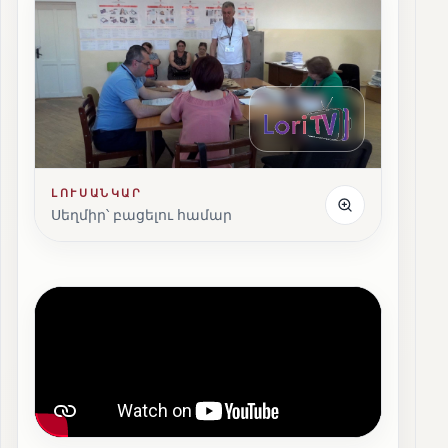
ԼՈՒՍԱՆԿԱՐ
Սեղմիր՝ բացելու համար