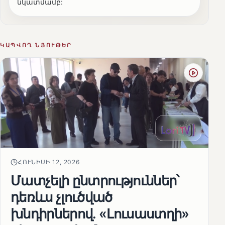
նկատմամբ:
ԿԱՊՎՈՂ ՆՅՈՒԹԵՐ
ՀՈՒՆԻՍԻ 12, 2026
Մատչելի ընտրություններ՝
դեռևս չլուծված
խնդիրներով. «Լուսաստղի»