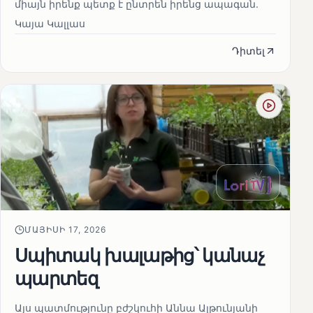
միայն իրենք պետք է ընտրեն իրենց ապագան.
Կայա Կալլաս
Դիտել
ՄԱՅԻՍԻ 17, 2026
Սպիտակ խալաթից՝ կանաչ
պարտեզ
Այս պատմությունը բժշկուհի Աննա Ալթունյանի