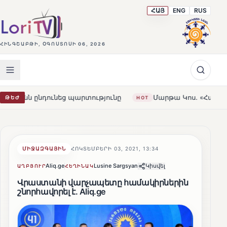
ՀԱՅ
ENG
RUS
ՀԻՆԳՇԱԲԹԻ, ՕԳՈՍՏՈՍԻ 06, 2026
ունեց պարտությունը
Մարթա Կոս. «Հայաստանն ու ԵՄ-ն 
ԹԵԺ
HOT
ՄԻՋԱԶԳԱՅԻՆ
ՀՈԿՏԵՄԲԵՐԻ 03, 2021, 13:34
Aliq.ge
Lusine Sargsyan
Կիսվել
ԱՂԲՅՈՒՐ
ՀԵՂԻՆԱԿ
Վրաստանի վարչապետը համակիրներին
շնորհավորել է․ Aliq.ge