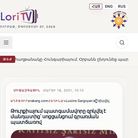
ՀԱՅ
ENG
RUS
ՈՒՐԲԱԹ, ՕԳՈՍՏՈՍԻ 07, 2026
նակը Հունգարիայում․ Օրբանն ընդունեց պարտությունը
ԹԵԺ
HOT
ՄԻՋԱԶԳԱՅԻՆ
ՄԱՐՏԻ 18, 2021, 10:10
orakarg.com
Lusine Sargsyan
Կիսվել
ԱՂԲՅՈՒՐ
ՀԵՂԻՆԱԿ
Թուրքիայում պատգամավորը զրկվել է
մանդատից՝ սոցցանցում գրառման
պատճառով