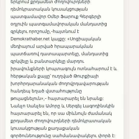
երկրում քրդամետ Ժողովուրդների
դեմոկրատական կուսակցության
պատգամավոր Օմեր Ֆարուք Գերգերլի
օղլուին պատգամավորական մանդատից
զրկելու որոշումը,-հայտնում է
Demokrathaber.net կայքը: «Սոցիալական
մեդիայում արված հրապարակման
պատճառով դատապարտելը, մանդատից
զրկվելը և բանտարկելը մարդու
իրավունքների կոպտագույն ոտնահարում է և
հերթական քայլը՝ ուղղված Թուրքիայի
խորհրդարանական ժողովրդավարության
հանդեպ եղած վստահությունը
թուլացնելուն»,- հայտարարել են նրանք:
Նանչո Սանչես Ամորը և Սերգեյ Լագոդինսկին
հայտարարել են, որ սա միևնույն ժամանակ
քրդամետ Ժողովուրդների դեմոկրատական
կուսակցության քաղաքական
գործունեությունը սահմանափակելու փորձ է: