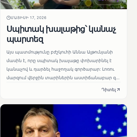
ՄԱՅԻՍԻ 17, 2026
Սպիտակ խալաթից՝ կանաչ
պարտեզ
Այս պատմությունը բժշկուհի Աննա Ալթունյանի
մասին է, որը սպիտակ խալաթը փոխարինել է
կանաչով և դարձել հաջողակ գործարար: Լոռու
մարզում վերջին տարիներին աստիճանաբար զ...
Դիտել