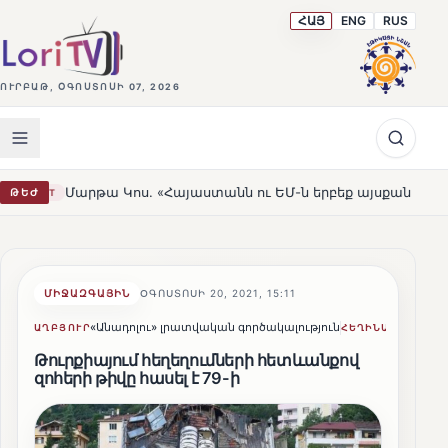
ՀԱՅ
ENG
RUS
ՈՒՐԲԱԹ, ՕԳՈՍՏՈՍԻ 07, 2026
թա Կոս. «Հայաստանն ու ԵՄ-ն երբեք այսքան մոտ չեն եղել»
ԹԵԺ
ՄԻՋԱԶԳԱՅԻՆ
ՕԳՈՍՏՈՍԻ 20, 2021, 15:11
«Անադոլու» լրատվական գործակալություն
Lusine S
ԱՂԲՅՈՒՐ
ՀԵՂԻՆԱԿ
Թուրքիայում հեղեղումների հետևանքով
զոհերի թիվը հասել է 79-ի