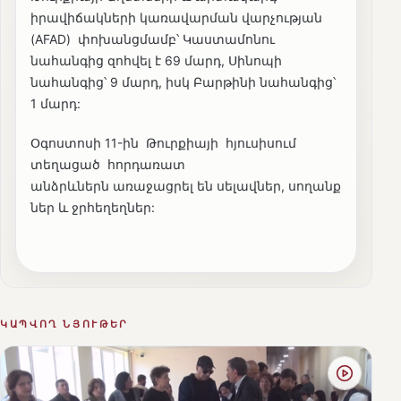
իրավիճակների կառավարման վարչության
(AFAD) փոխանցմամբ՝ Կաստամոնու
նահանգից զոհվել է 69 մարդ, Սինոպի
նահանգից՝ 9 մարդ, իսկ Բարթինի նահանգից՝
1 մարդ:
Օգոստոսի 11-ին Թուրքիայի հյուսիսում
տեղացած հորդառատ
անձրևներն առաջացրել են սելավներ, սողանք
ներ և ջրհեղեղներ:
ԿԱՊՎՈՂ ՆՅՈՒԹԵՐ