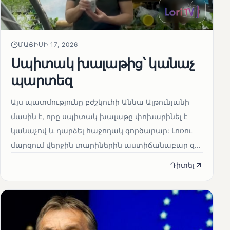
ՄԱՅԻՍԻ 17, 2026
Սպիտակ խալաթից՝ կանաչ
պարտեզ
Այս պատմությունը բժշկուհի Աննա Ալթունյանի
մասին է, որը սպիտակ խալաթը փոխարինել է
կանաչով և դարձել հաջողակ գործարար: Լոռու
մարզում վերջին տարիներին աստիճանաբար զ...
Դիտել