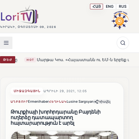
ՀԱՅ
ENG
RUS
ԿԻՐԱԿԻ, ՕԳՈՍՏՈՍԻ 09, 2026
Մարթա Կոս. «Հայաստանն ու ԵՄ-ն երբեք այսքան մոտ չեն ե
ԹԵԺ
HOT
ՄԻՋԱԶԳԱՅԻՆ
ԱՊՐԻԼԻ 29, 2021, 12:05
Ermenihaber
Lusine Sargsyan
Կիսվել
ԱՂԲՅՈՒՐ
ՀԵՂԻՆԱԿ
Թուրքիայի խորհրդարանը Բայդենի
ուղերձը դատապարտող
հայտարարություն է արել