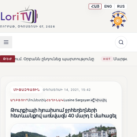
ՀԱՅ
ENG
RUS
ՈՒՐԲԱԹ, ՕԳՈՍՏՈՍԻ 07, 2026
րբանն ընդունեց պարտությունը
Մարթա Կոս. «Հայաստանն
ԹԵԺ
HOT
ՄԻՋԱԶԳԱՅԻՆ
ՕԳՈՍՏՈՍԻ 14, 2021, 15:42
Մունետիկ
Lusine Sargsyan
Կիսվել
ԱՂԲՅՈՒՐ
ՀԵՂԻՆԱԿ
Թուրքիայի հյուսիսում ջրհեղեղների
հետևանքով առնվազն 40 մարդ է մահացել