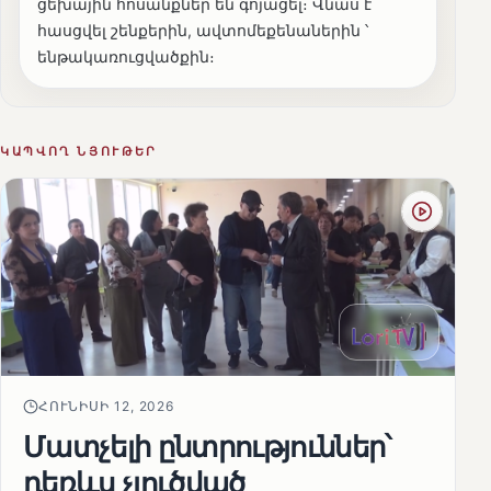
ցեխային հոսանքներ են գոյացել։ Վնաս է
հասցվել շենքերին, ավտոմեքենաներին ՝
ենթակառուցվածքին։
ԿԱՊՎՈՂ ՆՅՈՒԹԵՐ
ՀՈՒՆԻՍԻ 12, 2026
Մատչելի ընտրություններ՝
դեռևս չլուծված