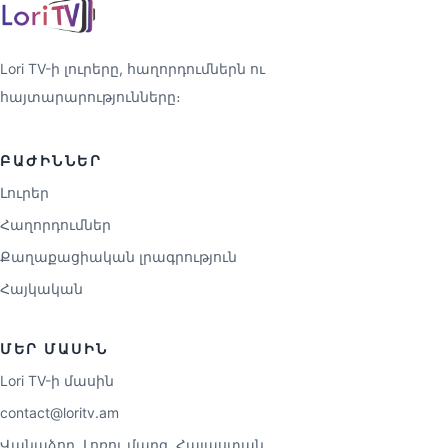
Lori TV-ի լուրերը, հաղորդումներն ու
հայտարարությունները։
ԲԱԺԻՆՆԵՐ
Լուրեր
Հաղորդումներ
Քաղաքացիական լրագրություն
Հայկական
ՄԵՐ ՄԱՍԻՆ
Lori TV-ի մասին
contact@loritv.am
Վանաձոր, Լոռու մարզ, Հայաստան