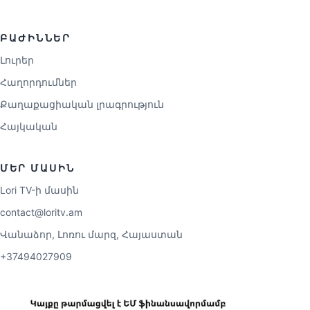
ԲԱԺԻՆՆԵՐ
Լուրեր
Հաղորդումներ
Քաղաքացիական լրագրություն
Հայկական
ՄԵՐ ՄԱՍԻՆ
Lori TV-ի մասին
contact@loritv.am
Վանաձոր, Լոռու մարզ, Հայաստան
+37494027909