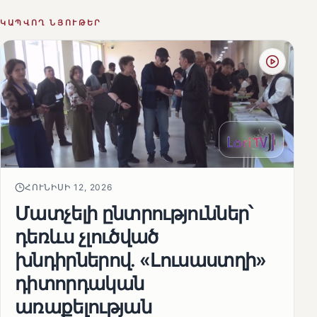
ԿԱՊՎՈՂ ՆՅՈՒԹԵՐ
ՀՈՒՆԻՍԻ 12, 2026
Մատչելի ընտրություններ՝
դեռևս չլուծված
խնդիրներով. «Լուսաստղի»
դիտորդական
առաքելության